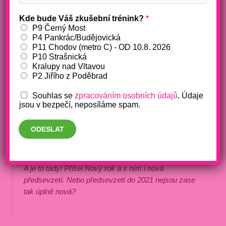
Předsevzetí 2021? Nový rok =
Kde bude Váš zkušební trénink?
*
P9 Černý Most
nová předsevzetí pro ženy
P4 Pankrác/Budějovická
P11 Chodov (metro C) - OD 10.8. 2026
/
akce
,
auraaqua
,
fitko
,
kardio
,
pohyb
,
strava
,
výživa pro
P10 Strašnická
ženy
,
Výzva s Bárou
,
ženy
/ Napsal
Barbora Makošová
Kralupy nad Vltavou
P2 Jiřího z Poděbrad
Staronové odhodlání, předsevzetí co se plní
Souhlas se
zpracováním osobních údajů
. Údaje
jsou v bezpečí, neposíláme spam.
ODESLAT
A je to tady! Přišel Nový rok a s ním i nová
předsevzetí. Nebo předsevzetí do 2021 nejsou zase
tak úplně nová?