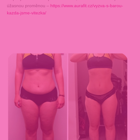
úžasnou proměnou –
https://www.aurafit.cz/vyzva-s-barou-
kazda-jsme-vitezka/