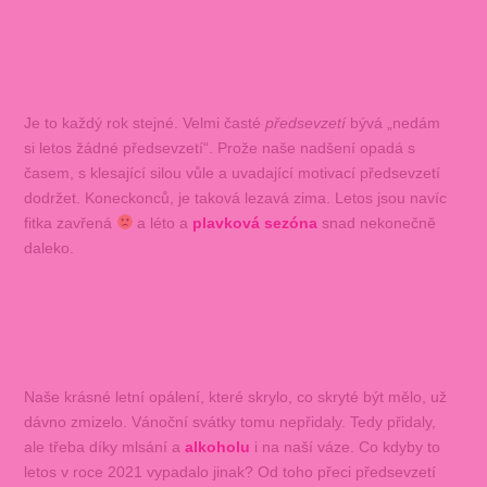
Je to každý rok stejné. Velmi časté
předsevzetí
bývá „nedám
si letos žádné předsevzetí“. Prože naše nadšení opadá s
časem, s klesající silou vůle a uvadající motivací předsevzetí
dodržet. Koneckonců, je taková lezavá zima. Letos jsou navíc
fitka zavřená
a léto a
plavková sezóna
snad nekonečně
daleko.
Naše krásné letní opálení, které skrylo, co skryté být mělo, už
dávno zmizelo. Vánoční svátky tomu nepřidaly. Tedy přidaly,
ale třeba díky mlsání a
alkoholu
i na naší váze. Co kdyby to
letos v roce 2021 vypadalo jinak? Od toho přeci předsevzetí