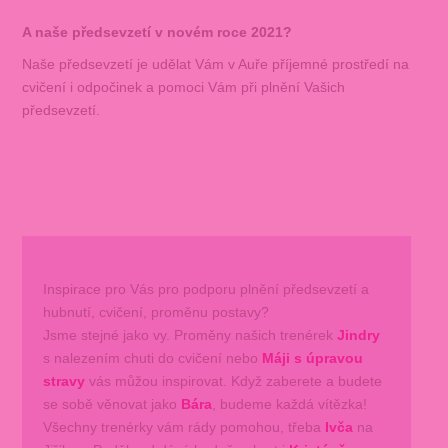
A naše předsevzetí v novém roce 2021?
Naše předsevzetí je udělat Vám v Auře příjemné prostředí na
cvičení i odpočinek a pomoci Vám při plnění Vašich
předsevzetí.
Inspirace pro Vás pro podporu plnění předsevzetí a
hubnutí, cvičení, proměnu postavy?
Jsme stejné jako vy. Proměny našich trenérek
Jindry
s nalezením chuti do cvičení nebo
Máji s úpravou
stravy
vás můžou inspirovat. Když zaberete a budete
se sobě věnovat jako
Bára
, budeme každá vítězka!
Všechny trenérky vám rády pomohou, třeba
Ivča
na