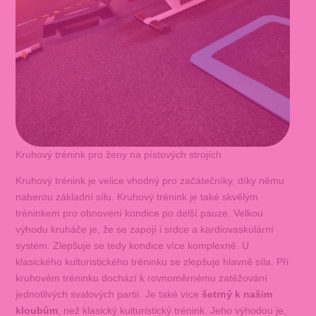
Kruhový trénink pro ženy na pístových strojích
Kruhový trénink je velice vhodný pro začátečníky, díky němu
naberou základní sílu. Kruhový trénink je také skvělým
tréninkem pro obnovení kondice po delší pauze. Velkou
výhodu kruháče je, že se zapojí i srdce a kardiovaskulární
systém. Zlepšuje se tedy kondice více komplexně. U
klasického kulturistického tréninku se zlepšuje hlavně síla. Při
kruhovém tréninku dochází k rovnoměrnému zatěžování
jednotlivých svalových partií. Je také více
šetrný k našim
kloubům
, než klasický kulturistický trénink. Jeho výhodou je,