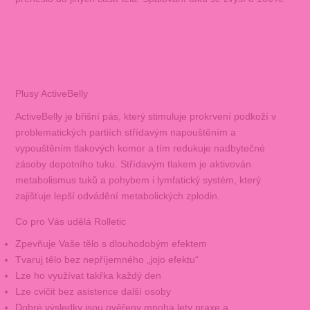
Plusy ActiveBelly
ActiveBelly je břišní pás, který stimuluje prokrvení podkoží v
problematických partiích střídavým napouštěním a
vypouštěním tlakových komor a tím redukuje nadbytečné
zásoby depotního tuku. Střídavým tlakem je aktivován
metabolismus tuků a pohybem i lymfatický systém, který
zajišťuje lepší odvádění metabolických zplodin.
Co pro Vás udělá Rolletic
Zpevňuje Vaše tělo s dlouhodobým efektem
Tvaruj tělo bez nepříjemného „jojo efektu“
Lze ho využívat takřka každý den
Lze cvičit bez asistence další osoby
Dobré výsledky jsou ověřeny mnoha lety praxe a