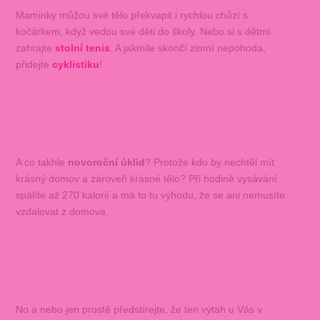
Maminky můžou své tělo překvapit i rychlou chůzí s
kočárkem, když vedou své děti do školy. Nebo si s dětmi
zahrajte
stolní tenis
. A jakmile skončí zimní nepohoda,
přidejte
cyklistiku
!
A co takhle
novoroční úklid
? Protože kdo by nechtěl mít
krásný domov a zároveň krásné tělo? Při hodině vysávání
spálíte až 270 kalorií a má to tu výhodu, že se ani nemusíte
vzdalovat z domova.
No a nebo jen prostě předstírejte, že ten výtah u Vás v