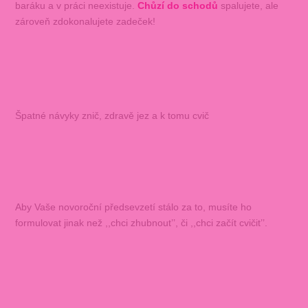
baráku a v práci neexistuje.
Chůzí do schodů
spalujete, ale
zároveň zdokonalujete zadeček!
Špatné návyky znič, zdravě jez a k tomu cvič
Aby Vaše novoroční předsevzetí stálo za to, musíte ho
formulovat jinak než ,,chci zhubnout’’, či ,,chci začít cvičit’’.