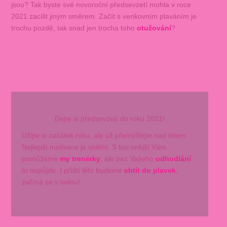
jsou? Tak byste své novoroční předsevzetí mohla v roce
2021 zacílit jiným směrem. Začít s venkovním plaváním je
trochu pozdě, tak snad jen trocha toho
otužování
?
Dejte si předsevzetí do roku 2021!
Užijte si začátek roku, ale už přemýšlejte nad létem.
Nejlepší motivace je vnitřní. S tou vnější Vám
pomůžeme
my trenérky
, ale bez Vašeho
odhodlání
to nepůjde. I příští léto budeme
chtít do plavek
,
začíná se v lednu!