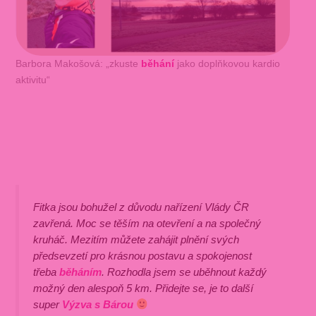
Barbora Makošová: „zkuste
běhání
jako doplňkovou kardio
aktivitu“
Fitka jsou bohužel z důvodu nařízení Vlády ČR
zavřená. Moc se těším na otevření a na společný
kruháč. Mezitím můžete zahájit plnění svých
předsevzetí pro krásnou postavu a spokojenost
třeba
běháním
. Rozhodla jsem se uběhnout každý
možný den alespoň 5 km. Přidejte se, je to další
super
Výzva s Bárou