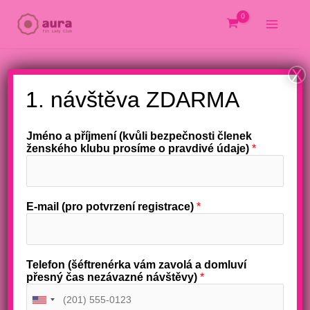
Přeskočit
na
obsah
X
1. návštěva ZDARMA
Jméno a příjmení (kvůli bezpečnosti členek
ženského klubu prosíme o pravdivé údaje)
*
E-mail (pro potvrzení registrace)
*
Telefon (šéftrenérka vám zavolá a domluví
přesný čas nezávazné návštěvy)
*