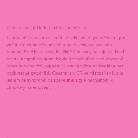
Zkus to zase od ledna, odrazit se ode dna
Leden, ač se to nemusí zdát, je velmi vhodným měsícem pro
začátek našeho předsevzetí a nové cesty za svalovou
hmotou. Proč jsou svaly důležité? Jen svaly spalují tuk, kosti
ani tuk nespálí ani gram. Navíc, ženská přiměřeně osvalená
postava bude vždy vypadat při stejné výšce a váze lépe než
nadbytečně zatučnělá. Obezita je v ČR velmi rozšířená, a je
jedním ze syndromů oslabené
imunity
a náchylnosti k
chřipkovým nemocem.