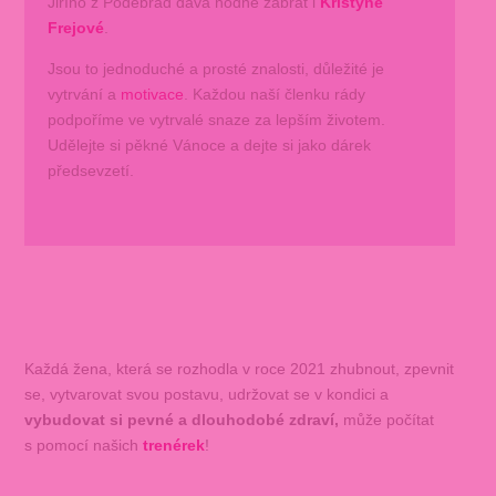
Jiřího z Poděbrad dává hodně zabrat i
Kristýně
Frejové
.
Jsou to jednoduché a prosté znalosti, důležité je
vytrvání a
motivace
. Každou naší členku rády
podpoříme ve vytrvalé snaze za lepším životem.
Udělejte si pěkné Vánoce a dejte si jako dárek
předsevzetí.
Každá žena, která se rozhodla v roce 2021 zhubnout, zpevnit
se, vytvarovat svou postavu, udržovat se v kondici a
vybudovat si pevné a dlouhodobé zdraví,
může počítat
s pomocí našich
trenérek
!