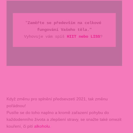
"
Zaměřte se především na celkové 
fungování Vašeho těla."
Vyhovuje vám spíš 
HIIT nebo LISS
?
Když změnu pro splnění předsevzetí 2021, tak změnu
pořádnou!
Pusťte se do toho naplno a kromě zařazení pohybu do
každodenního života a zlepšení stravy, se snažte také omezit
kouření, či pití
alkoholu
.