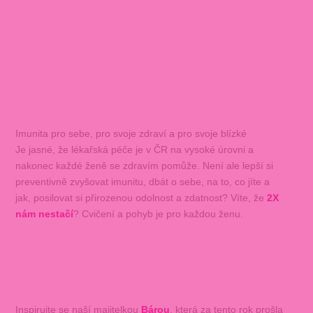
Imunita pro sebe, pro svoje zdraví a pro svoje blízké
Je jasné, že lékařská péče je v ČR na vysoké úrovni a
nakonec každé ženě se zdravím pomůže. Není ale lepší si
preventivně zvyšovat imunitu, dbát o sebe, na to, co jíte a
jak, posilovat si přirozenou odolnost a zdatnost? Víte, že
2X
nám nestačí
? Cvičení a pohyb je pro každou ženu.
Inspirujte se naší majitelkou
Bárou
, která za tento rok prošla