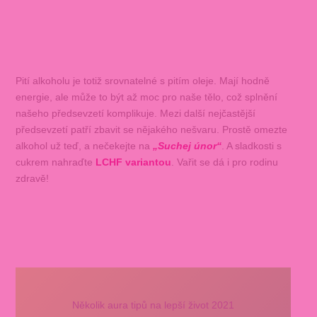
Pití alkoholu je totiž srovnatelné s pitím oleje. Mají hodně
energie, ale může to být až moc pro naše tělo, což splnění
našeho předsevzetí komplikuje. Mezi další nejčastější
předsevzetí patří zbavit se nějakého nešvaru. Prostě omezte
alkohol už teď, a nečekejte na
„Suchej únor“
. A sladkosti s
cukrem nahraďte
LCHF variantou
. Vařit se dá i pro rodinu
zdravě!
Několik aura tipů na lepší život 2021