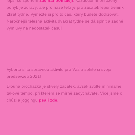
lepší se sportem
začínat pomaleji
. Každodenní přirozený
pohyb je zdravý, ale pro naše tělo je pro začátek lepší trénink
2krát týdně. Vymezte si pro to čas, který budete dodržovat.
Náročnější tělesná aktivita dvakrát týdně se dá splnit a žádné
výmluvy na nedostatek času!
Vyberte si tu správnou aktivitu pro Vás a splňte si svoje
předsevzetí 2021!
Dlouhá procházka je skvělý začátek, avšak zvolte minimálně
takové tempo, při kterém se mírně zadýcháváte. Více jsme o
chůzi a joggingu
psali zde.