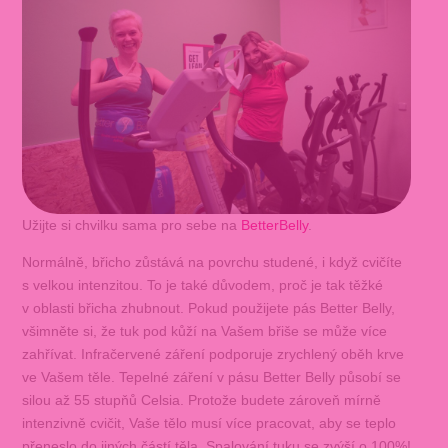
Užijte si chvilku sama pro sebe na
BetterBelly
.
Normálně, břicho zůstává na povrchu studené, i když cvičíte
s velkou intenzitou. To je také důvodem, proč je tak těžké
v oblasti břicha zhubnout. Pokud použijete pás Better Belly,
všimněte si, že tuk pod kůží na Vašem břiše se může více
zahřívat. Infračervené záření podporuje zrychlený oběh krve
ve Vašem těle. Tepelné záření v pásu Better Belly působí se
silou až 55 stupňů Celsia. Protože budete zároveň mírně
intenzivně cvičit, Vaše tělo musí více pracovat, aby se teplo
přeneslo do jiných částí těla. Spalování tuku se zvýší o 100%!