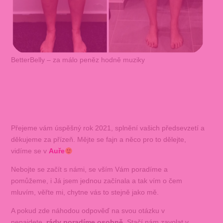
BetterBelly – za málo peněz hodně muziky
Přejeme vám úspěšný rok 2021, splnění vašich předsevzetí a
děkujeme za přízeň. Mějte se fajn a něco pro to dělejte,
vidíme se v
Auře
Nebojte se začít s námi, se vším Vám poradíme a
pomůžeme, i Já jsem jednou začínala a tak vím o čem
mluvím, věřte mi, chytne vás to stejně jako mě.
A pokud zde náhodou odpověď na svou otázku v
nenajdete,
rády poradíme osobně
. Stačí nám zavolat v