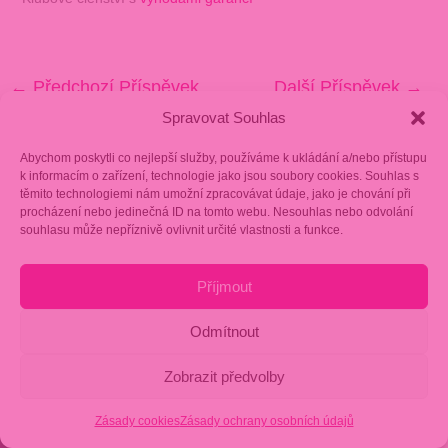
←
Předchozí Příspěvek
Další Příspěvek
→
Spravovat Souhlas
Abychom poskytli co nejlepší služby, používáme k ukládání a/nebo přístupu
k informacím o zařízení, technologie jako jsou soubory cookies. Souhlas s
těmito technologiemi nám umožní zpracovávat údaje, jako je chování při
procházení nebo jedinečná ID na tomto webu. Nesouhlas nebo odvolání
souhlasu může nepříznivě ovlivnit určité vlastnosti a funkce.
Příjmout
Odmítnout
Zobrazit předvolby
Zásady cookies
Zásady ochrany osobních údajů
Ukázkový trénink ZDARMA