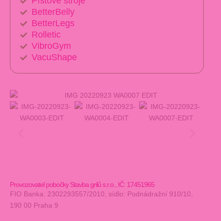
Pístové stroje
BetterBelly
BetterLegs
Rolletic
VibroGym
VacuShape
Provozovatel pobočky Stavba grilů s.r.o., IČ: 17451965
FIO Banka: 2302293557/2010, sídlo: Podnádražní 910/10,
190 00 Praha 9