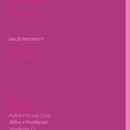
Osobní údaje GDPR
Zásady cookies
Partneři
DALŠÍ PROJEKTY
www.kruhovy.cz
www.betterbelly.cz
selfness.cz
AURA P2
VINOHRADY
AURA Fit Lady Club
Jiřího z Poděbrad
Slavíkova 15