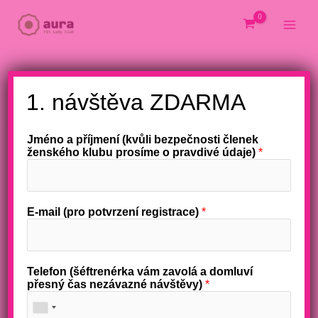
Přeskočit
na
obsah
X
Pobočky AURA Fit Lady Clubu
1. návštěva ZDARMA
5 poboček Aura Fit: Najděte dámské fitness blízko​
01 – Vinohrady JZP
Jméno a příjmení (kvůli bezpečnosti členek
ženského klubu prosíme o pravdivé údaje)
*
02 – Strašnice
03 – Pankrác
04 – Černý Most
05 – Kralupy nad Vltavou
E-mail (pro potvrzení registrace)
*
Telefon (šéftrenérka vám zavolá a domluví
01
přesný čas nezávazné návštěvy)
*
AURA Vinohrady Fit Lady Club
Metro A - Praha 2