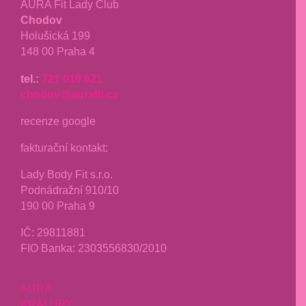
AURA Fit Lady Club
Chodov
Holušická 199
148 00 Praha 4
tel.:
721 019 621
chodov@aurafit.cz
recenze google
fakturační kontakt:
Lady Body Fit s.r.o.
Podnádražní 910/10
190 00 Praha 9
IČ:
29811881
FIO Banka: 2303556830/2010
AURA
KRALUPY