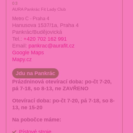
03
AURA Pankrác Fit Lady Club
Metro C - Praha 4
Hanusova 1537/1a, Praha 4
Pankrác/Budějovická
Tel.:
+420 702 162 991
Email:
pankrac@aurafit.cz
Google Maps
Mapy.cz
Jdu na Pankrác
Prázdninová otevírací doba:
po-čt 7-20,
pá 7-18, so 8-13, ne ZAVŘENO
Otevírací doba:
po-čt 7-20, pá 7-18, so 8-
13, ne 15-20
Na pobočce máme:
Pístové stroje