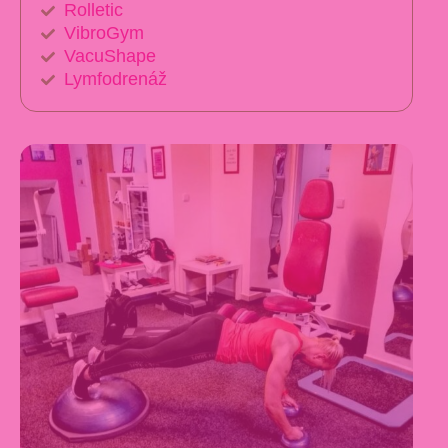
Rolletic
VibroGym
VacuShape
Lymfodrenáž