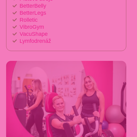
BetterBelly
BetterLegs
Rolletic
VibroGym
VacuShape
Lymfodrenáž