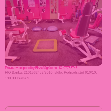
Provozovatel pobočky Bitva šlágrů s.r.o., IČ: 07788746
FIO Banka: 2101562482/2010, sídlo: Podnádražní 910/10,
190 00 Praha 9