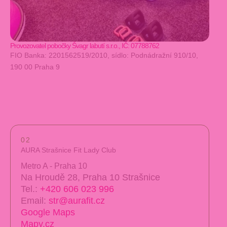
Provozovatel pobočky Švagr labutí s.r.o., IČ: 07788762
FIO Banka: 2201562519/2010, sídlo: Podnádražní 910/10,
190 00 Praha 9
02
AURA Strašnice Fit Lady Club
Metro A - Praha 10
Na Hroudě 28, Praha 10 Strašnice
Tel.:
+420 606 023 996
Email:
str@aurafit.cz
Google Maps
Mapy.cz