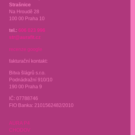
Strašnice
Na Hroudě 28
100 00 Praha 10
tel.:
606 023 996
str@aurafit.cz
recenze google
fakturační kontakt:
Bitva šlágrů s.r.o.
Podnádražní 910/10
190 00 Praha 9
IČ: 07788746
FIO Banka: 2101562482/2010
AURA P4
CHODOV