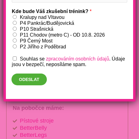
Slavíkova 15, Praha 2
Tel.:
+420 702 021 000
Kde bude Váš zkušební trénink?
*
Kralupy nad Vltavou
Email:
jzp@aurafit.cz
P4 Pankrác/Budějovická
Google Maps
P10 Strašnická
Mapy.cz
P11 Chodov (metro C) - OD 10.8. 2026
P9 Černý Most
Jdu na Jiřák
P2 Jiřího z Poděbrad
Prázdninová otevírací doba:
po-čt 7-20,
Souhlas se
zpracováním osobních údajů
. Údaje
pá 7-18, so 8-13, ne zavřeno
jsou v bezpečí, neposíláme spam.
Otevírací doba:
po-čt 7-20, pá 7-18, so 8-
ODESLAT
13, ne 15-20
Na pobočce máme:
Pístové stroje
BetterBelly
BetterLegs