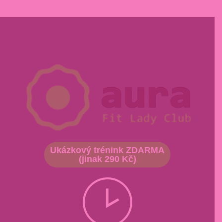
Ukázkový trénink ZDARMA
(jinak 290 Kč)