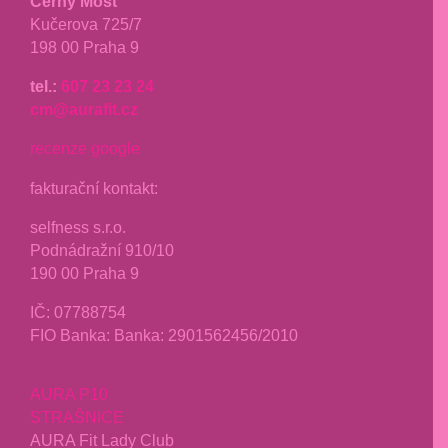
Černý Most
Kučerova 725/7
198 00 Praha 9
tel.:
607 23 23 24
cm@aurafit.cz
recenze google
fakturační kontakt:
selfness s.r.o.
Podnádražní 910/10
190 00 Praha 9
IČ: 07788754
FIO Banka: Banka: 2901562456/2010
AURA P10
STRAŠNICE
AURA Fit Lady Club