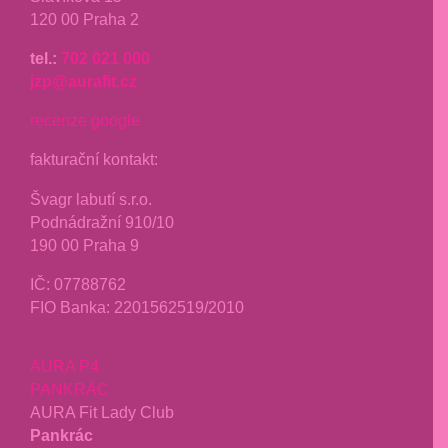
120 00 Praha 2
tel.:
702 021 000
jzp@aurafit.cz
recenze google
fakturační kontakt:
Švagr labutí s.r.o.
Podnádražní 910/10
190 00 Praha 9
IČ: 07788762
FIO Banka: 2201562519/2010
AURA P4
PANKRÁC
AURA Fit Lady Club
Pankrác