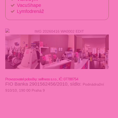
VacuShape
Lymfodrenáž
Provozovatel pobočky: selfness s.r.o., IČ: 07788754
FIO Banka
2901562456/2010,
sídlo:
Podnádražní
910/10,
190 00 Praha 9