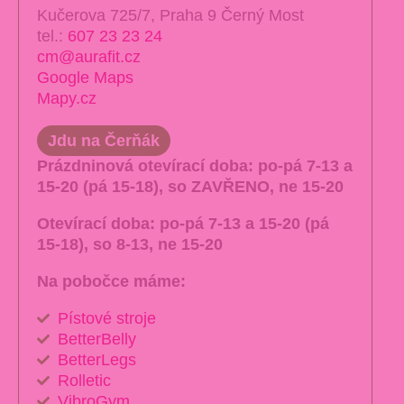
Kučerova 725/7, Praha 9 Černý Most
tel.:
607 23 23 24
cm@aurafit.cz
Google Maps
Mapy.cz
Jdu na Čerňák
Prázdninová otevírací doba:
po-pá 7-13 a
15-20 (pá 15-18), so ZAVŘENO, ne 15-20
Otevírací doba:
po-pá 7-13 a 15-20 (pá
15-18), so 8-13, ne 15-20
Na pobočce máme:
Pístové stroje
BetterBelly
BetterLegs
Rolletic
VibroGym