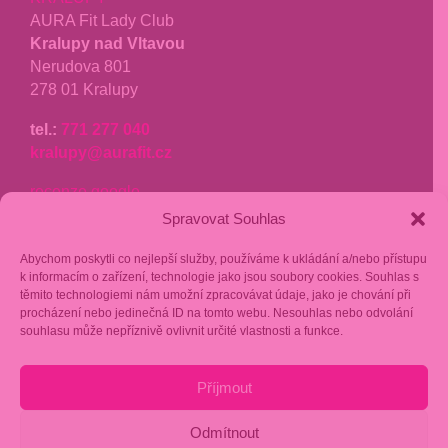
AURA Fit Lady Club
Kralupy nad Vltavou
Nerudova 801
278 01 Kralupy
tel.:
771 277 040
kralupy@aurafit.cz
recenze google
Spravovat Souhlas
fakturační kontakt:
Abychom poskytli co nejlepší služby, používáme k ukládání a/nebo přístupu
Stavba grilů s.r.o.
k informacím o zařízení, technologie jako jsou soubory cookies. Souhlas s
Podnádražní 910/10
těmito technologiemi nám umožní zpracovávat údaje, jako je chování při
procházení nebo jedinečná ID na tomto webu. Nesouhlas nebo odvolání
190 00 Praha 9
souhlasu může nepříznivě ovlivnit určité vlastnosti a funkce.
IČ: 17451965
FIO Banka: 2302293557/2010
Příjmout
Odmítnout