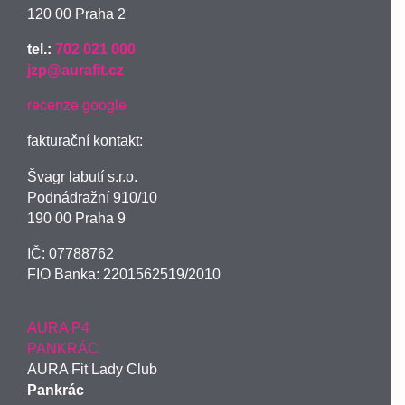
120 00 Praha 2
tel.:
702 021 000
jzp@aurafit.cz
recenze google
fakturační kontakt:
Švagr labutí s.r.o.
Podnádražní 910/10
190 00 Praha 9
IČ: 07788762
FIO Banka: 2201562519/2010
AURA P4
PANKRÁC
AURA Fit Lady Club
Pankrác