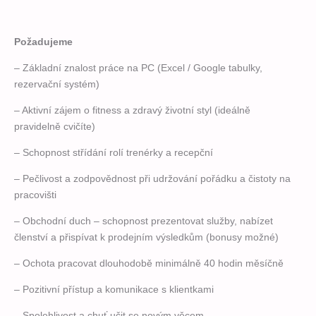
Požadujeme
– Základní znalost práce na PC (Excel / Google tabulky,
rezervační systém)
– Aktivní zájem o fitness a zdravý životní styl (ideálně
pravidelně cvičíte)
– Schopnost střídání rolí trenérky a recepční
– Pečlivost a zodpovědnost při udržování pořádku a čistoty na
pracovišti
– Obchodní duch – schopnost prezentovat služby, nabízet
členství a přispívat k
prodejním výsledkům (bonusy možné)
– Ochota pracovat dlouhodobě minimálně 40 hodin měsíčně
– Pozitivní přístup a komunikace s klientkami
– Spolehlivost a chuť učit se novým věcem