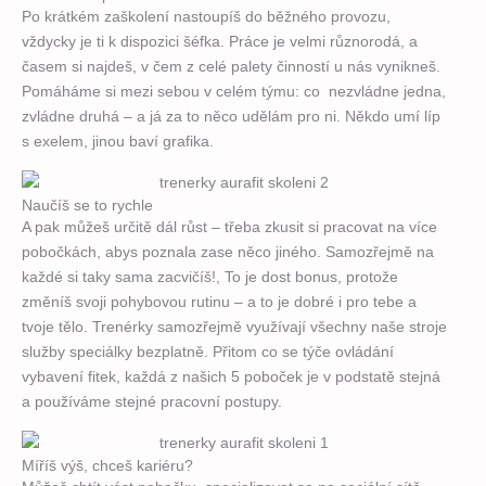
Po krátkém zaškolení nastoupíš do běžného provozu,
vždycky je ti k dispozici šéfka. Práce je velmi různorodá, a
časem si najdeš, v čem z celé palety činností u nás vynikneš.
Pomáháme si mezi sebou v celém týmu: co nezvládne jedna,
zvládne druhá – a já za to něco udělám pro ni. Někdo umí líp
s exelem, jinou baví grafika.
Naučíš se to rychle
A pak můžeš určitě dál růst – třeba zkusit si pracovat na více
pobočkách, abys poznala zase něco jiného. Samozřejmě na
každé si taky sama zacvičíš!, To je dost bonus, protože
změníš svoji pohybovou rutinu – a to je dobré i pro tebe a
tvoje tělo. Trenérky samozřejmě využívají všechny naše stroje
služby speciálky bezplatně. Přitom co se týče ovládání
vybavení fitek, každá z našich 5 poboček je v podstatě stejná
a používáme stejné pracovní postupy.
Míříš výš, chceš kariéru?