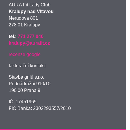
AURA Fit Lady Club
Kralupy nad Vltavou
Nerudova 801
278 01 Kralupy
tel.:
771 277 040
kralupy@aurafit.cz
recenze google
fakturační kontakt:
Stavba grilů s.r.o.
Podnádražní 910/10
190 00 Praha 9
IČ: 17451965
FIO Banka: 2302293557/2010