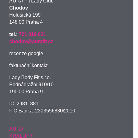
AURA Fit Lady Club
Chodov
Holušická 199
148 00 Praha 4
tel.:
721 019 621
chodov@aurafit.cz
recenze google
fakturační kontakt:
Lady Body Fit s.r.o.
Podnádražní 910/10
190 00 Praha 9
IČ:
29811881
FIO Banka: 2303556830/2010
AURA
KRALUPY