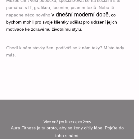
Můžeš chtít vést pobočku, specializovat se na sociální sítě,
pomáhat s IT, grafikou, focením, psaním textů. Nebo tě
v dnešní moderní době
napadne něco nového
, co
bychom mohli pro svoje klientky udělat pro udržení jejich
motivace ke zdravému životnímu stylu.
Chodí k nám stovky žen, podíváš se k nám taky? Místo tady
máš.
Více než jen fitness pro ženy
Aura Fitness je tu proto, aby se ženy cítily lépe! Pojďte do
toho s námi.