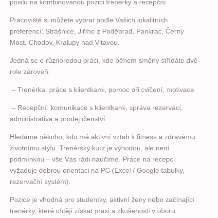
posilu na kombinovanou
pozici trenérky a recepční.
Kde bude Váš zkušební trénink?
*
Pracoviště si můžete vybrat podle Vašich lokalitních
P9 Černý Most
preferencí: Strašnice, Jiřího z Poděbrad,
Pankrác, Černý
P10 Strašnická
Most, Chodov, Kralupy nad Vltavou.
P4 Pankrác/Budějovická
P11 Chodov (metro C) - OD 10.8. 2026
Jedná se o různorodou práci, kde během směny střídáte dvě
P2 Jiřího z Poděbrad
role zároveň:
Kralupy nad Vltavou
– Trenérka: práce s klientkami, pomoc při cvičení, motivace
Souhlas se
zpracováním osobních údajů
. Údaje
jsou v bezpečí, neposíláme spam.
– Recepční: komunikace s klientkami, správa rezervací,
administrativa a prodej
členství
ODESLAT
Hledáme někoho, kdo má aktivní vztah k fitness a zdravému
životnímu stylu. Trenérský kurz
je výhodou, ale není
podmínkou – vše Vás rádi naučíme.
Práce na recepci
vyžaduje dobrou orientaci na PC (Excel / Google tabulky,
rezervační
systém).
Pozice je vhodná pro studentky, aktivní ženy nebo začínající
trenérky, které chtějí získat
praxi a zkušenosti v oboru.