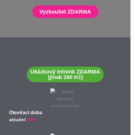
Vyzkoušet ZDARMA
Ukázkový trénink ZDARMA
(jinak 290 Kč)
Otevírací doba
aktuální
ZDE