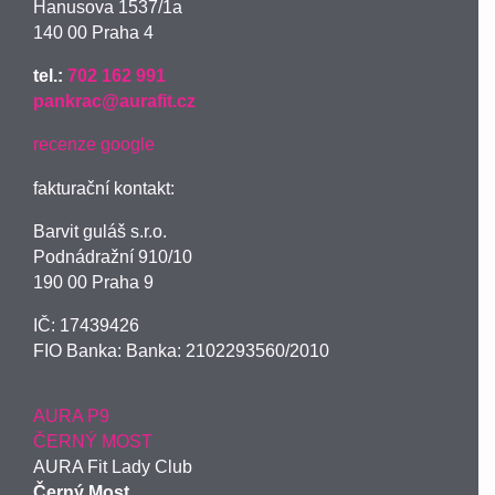
Hanusova 1537/1a
140 00 Praha 4
tel.:
702 162 991
pankrac@aurafit.cz
recenze google
fakturační kontakt:
Barvit guláš s.r.o.
Podnádražní 910/10
190 00 Praha 9
IČ:
17439426
FIO Banka: Banka: 2102293560/2010
AURA P9
ČERNÝ MOST
AURA Fit Lady Club
Černý Most