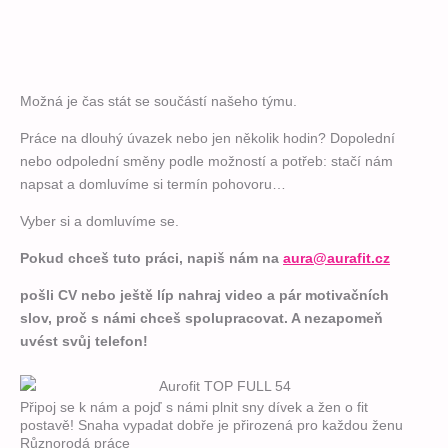
Možná je čas stát se součástí našeho týmu.
Práce na dlouhý úvazek nebo jen několik hodin? Dopolední
nebo odpolední směny podle možností a potřeb: stačí nám
napsat a
domluvíme si termín pohovoru…
Vyber si a domluvíme se.
Pokud chceš tuto práci, napiš nám na
aura@aurafit.cz
pošli CV nebo ještě líp nahraj video a pár motivačních
slov, proč s námi chceš spolupracovat. A nezapomeň
uvést svůj telefon!
Připoj se k nám a pojď s námi plnit sny dívek a žen o fit
postavě! Snaha vypadat dobře je přirozená pro každou ženu
Různorodá práce