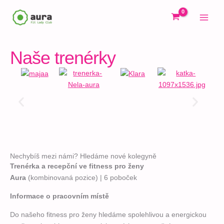
Přeskočit
na
obsah
Naše trenérky
1. návštěva ZDARMA
Jméno a příjmení (kvůli bezpečnosti členek
ženského klubu prosíme o pravdivé údaje)
*
E-mail (pro potvrzení registrace)
*
Nechybíš mezi námi? Hledáme nové kolegyně
Trenérka a recepční ve fitness pro ženy
Aura
(kombinovaná pozice) | 6 poboček
Telefon (šéftrenérka vám zavolá a domluví
Informace o pracovním místě
přesný čas nezávazné návštěvy)
*
Do našeho fitness pro ženy hledáme spolehlivou a energickou