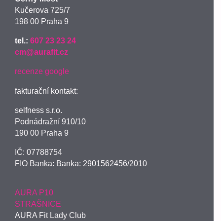
Kučerova 725/7
198 00 Praha 9
tel.:
607 23 23 24
cm@aurafit.cz
recenze google
fakturační kontakt:
selfness s.r.o.
Podnádražní 910/10
190 00 Praha 9
IČ: 07788754
FIO Banka: Banka: 2901562456/2010
AURA P10
STRAŠNICE
AURA Fit Lady Club