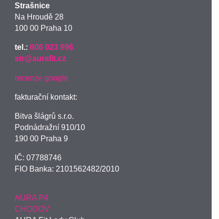
Strašnice
Na Hroudě 28
100 00 Praha 10
tel.:
606 023 996
str@aurafit.cz
recenze google
fakturační kontakt:
Bitva šlágrů s.r.o.
Podnádražní 910/10
190 00 Praha 9
IČ: 07788746
FIO Banka: 2101562482/2010
AURA P4
CHODOV