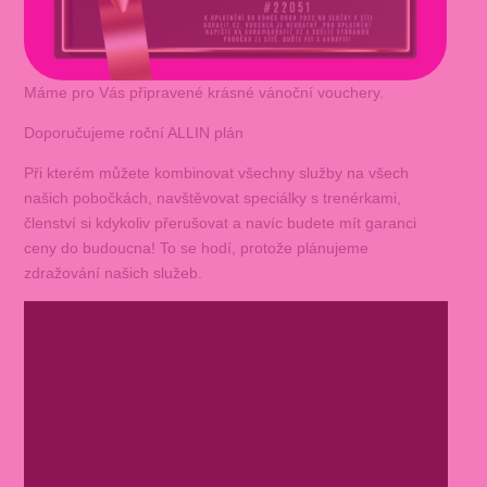
Máme pro Vás připravené krásné vánoční vouchery.
Doporučujeme roční ALLIN plán
Při kterém můžete kombinovat všechny služby na všech
našich pobočkách, navštěvovat speciálky s trenérkami,
členství si kdykoliv přerušovat a navíc budete mít garanci
ceny do budoucna! To se hodí, protože plánujeme
zdražování našich služeb.