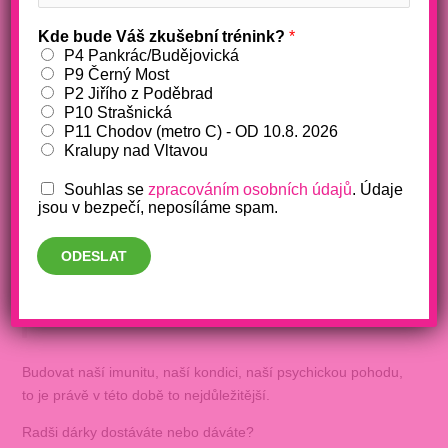
Neřešte dárky pod stromeček na
Kde bude Váš zkušební trénink?
*
poslední chvíli
P4 Pankrác/Budějovická
P9 Černý Most
/
akce
,
auraaqua
,
fitko
,
kardio
,
pohyb
,
strava
,
výživa pro
P2 Jiřího z Poděbrad
ženy
,
Výzva s Bárou
,
ženy
/ Napsal
Barbora Makošová
P10 Strašnická
P11 Chodov (metro C) - OD 10.8. 2026
Akce!!
Nečekejte s předsevzetím na prosinec nebo leden,
Kralupy nad Vltavou
napište Ježíškovi už teď v listopadu.
Souhlas se
zpracováním osobních údajů
. Údaje
Žijeme nyní v náročné době, nevíme, co nás čeká, ale jedno
jsou v bezpečí, neposíláme spam.
je jisté.
ODESLAT
Na sebe a své blízké nesmíme zapomínat.
Budovat naší imunitu, naší kondici, naší psychickou pohodu,
to je právě v této době to nejdůležitější.
Radši dárky dostáváte nebo dáváte?