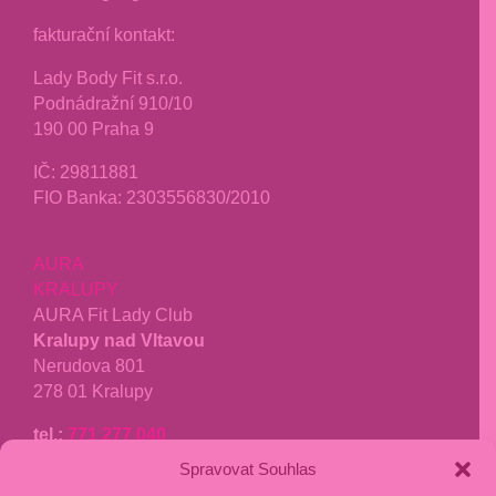
fakturační kontakt:
Lady Body Fit s.r.o.
Podnádražní 910/10
190 00 Praha 9
IČ:
29811881
FIO Banka: 2303556830/2010
AURA
KRALUPY
AURA Fit Lady Club
Kralupy nad Vltavou
Nerudova 801
278 01 Kralupy
tel.:
771 277 040
kralupy@aurafit.cz
Spravovat Souhlas