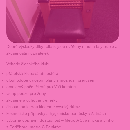
Dobré výsledky díky rolletic jsou ověřeny mnoha lety praxe a
zkušenostmi uživatelek
Výhody členského klubu
přátelská klubová atmosféra
dlouhodobé cvičební plány s možností přerušení
omezený počet členů pro Váš komfort
vstup pouze pro ženy
zkušené a ochotné trenérky
čistota, na kterou klademe vysoký důraz
kosmetické přípravky a hygienické pomůcky v šatnách
výborná dopravní dostupnost – Metro A Strašnická a Jiřího
z Poděbrad, metro C Pankrác