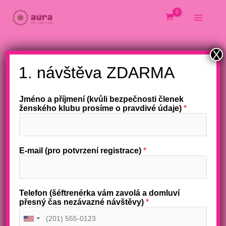
Přeskočit
na
obsah
X
1. návštěva ZDARMA
Jméno a příjmení (kvůli bezpečnosti členek
ženského klubu prosíme o pravdivé údaje)
*
E-mail (pro potvrzení registrace)
*
Telefon (šéftrenérka vám zavolá a domluví
přesný čas nezávazné návštěvy)
*