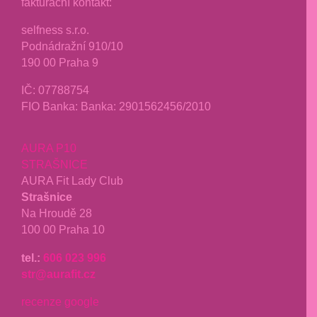
fakturační kontakt:
selfness s.r.o.
Podnádražní 910/10
190 00 Praha 9
IČ: 07788754
FIO Banka: Banka: 2901562456/2010
AURA P10
STRAŠNICE
AURA Fit Lady Club
Strašnice
Na Hroudě 28
100 00 Praha 10
tel.:
606 023 996
str@aurafit.cz
recenze google