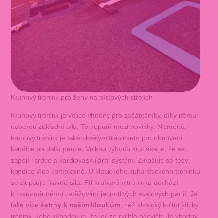
Kruhový trénink pro ženy na pístových strojích
Kruhový trénink je velice vhodný pro začátečníky, díky němu
naberou základní sílu. To nepatří mezi novinky. Nicméně,
kruhový trénink je také skvělým tréninkem pro obnovení
kondice po delší pauze. Velkou výhodu kruháče je, že se
zapojí i srdce a kardiovaskulární systém. Zlepšuje se tedy
kondice více komplexně. U klasického kulturistického tréninku
se zlepšuje hlavně síla. Při kruhovém tréninku dochází
k rovnoměrnému zatěžování jednotlivých svalových partií. Je
také více
šetrný k našim kloubům
, než klasický kulturistický
trénink. Jeho výhodou je, že jej lze rychle odcvičit. Je vhodný