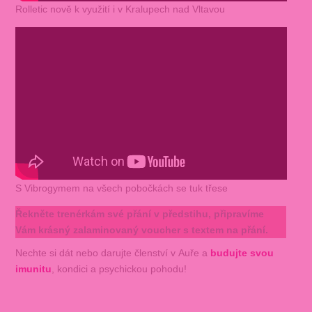
Rolletic nově k využití i v Kralupech nad Vltavou
S Vibrogymem na všech pobočkách se tuk třese
Řekněte trenérkám své přání v předstihu, připravíme
Vám krásný zalaminovaný voucher s textem na přání.
Nechte si dát nebo darujte členství v Auře a
budujte svou
imunitu
, kondici a psychickou pohodu!