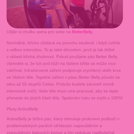
Užijte si chvilku sama pro sebe na
BetterBelly
.
Normálně, břicho zůstává na povrchu studené, i když cvičíte
s velkou intenzitou. To je také důvodem, proč je tak těžké
v oblasti břicha zhubnout. Pokud použijete pás Better Belly,
všimněte si, že tuk pod kůží na Vašem břiše se může více
zahřívat. Infračervené záření podporuje zrychlený oběh krve
ve Vašem těle. Tepelné záření v pásu Better Belly působí se
silou až 55 stupňů Celsia. Protože budete zároveň mírně
intenzivně cvičit, Vaše tělo musí více pracovat, aby se teplo
přeneslo do jiných částí těla. Spalování tuku se zvýší o 100%!
Plusy ActiveBelly
ActiveBelly je břišní pás, který stimuluje prokrvení podkoží v
problematických partiích střídavým napouštěním a
vypouštěním tlakových komor a tím redukuje nadbytečné