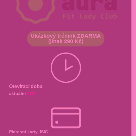
Ukázkový trénink ZDARMA
(jinak 290 Kč)
Otevírací doba
aktuální
ZDE
Platební karty, ISIC