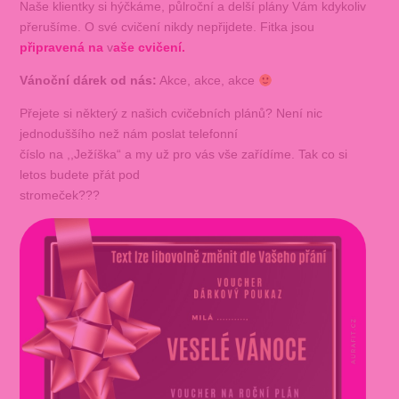
Naše klientky si hýčkáme, půlroční a delší plány Vám kdykoliv
přerušíme. O své cvičení nikdy nepřijdete. Fitka jsou
připravená na
v
aše cvičení.
Vánoční dárek od nás:
Akce, akce, akce
Přejete si některý z našich cvičebních plánů? Není nic
jednoduššího než nám poslat telefonní
číslo na ,,Ježíška“ a my už pro vás vše zařídíme. Tak co si
letos budete přát pod
stromeček???