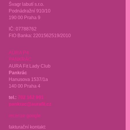
Švagr labutí s.r.o.
Podnádražní 910/10
190 00 Praha 9
IČ: 07788762
FIO Banka: 2201562519/2010
AURA P4
PANKRÁC
AURA Fit Lady Club
Pankrác
Hanusova 1537/1a
140 00 Praha 4
tel.:
702 162 991
pankrac@aurafit.cz
recenze google
fakturační kontakt: