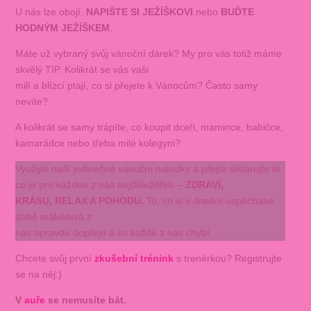
U nás lze obojí.
NAPIŠTE SI JEŽÍŠKOVI
nebo
BUĎTE
HODNÝM JEŽÍŠKEM
.
Máte už vybraný svůj vánoční dárek? My pro vás totiž máme
skvělý TIP. Kolikrát se vás vaši
milí a blízcí ptají, co si přejete k Vánocům? Často samy
nevíte?
A kolikrát se samy trápíte, co koupit dceři, mamince, babičce,
kamarádce nebo třeba milé kolegyni?
Využijte naší jedinečné vánoční nabídky a přejte si/darujte to,
co je pro každou z nás nejdůležitější –
ZDRAVÍ,
KRÁSU, RELAX A POHODU.
To, co si v dnešní uspěchané
době málokterá z
nás opravdu dopřeje a co každé z nás chybí.
Chcete svůj první
zkušební trénink
s trenérkou? Registrujte
se na něj:)
V
auře
se nemusíte bát.