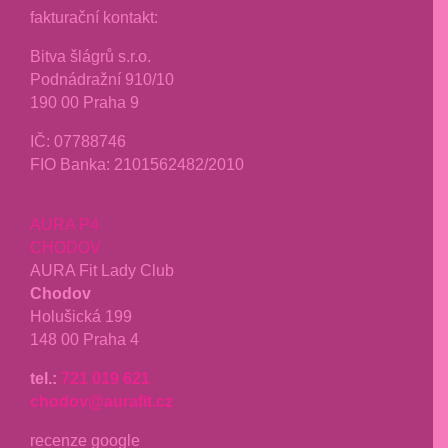
fakturační kontakt:
Bitva šlágrů s.r.o.
Podnádražní 910/10
190 00 Praha 9
IČ: 07788746
FIO Banka: 2101562482/2010
AURA P4
CHODOV
AURA Fit Lady Club
Chodov
Holušická 199
148 00 Praha 4
tel.:
721 019 621
chodov@aurafit.cz
recenze google