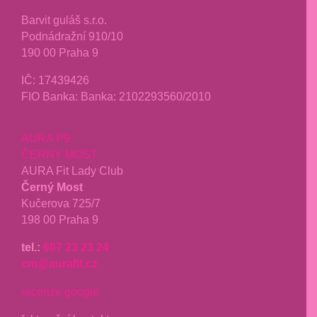
Barvit guláš s.r.o.
Podnádražní 910/10
190 00 Praha 9
IČ:
17439426
FIO Banka: Banka: 2102293560/2010
AURA P9
ČERNÝ MOST
AURA Fit Lady Club
Černý Most
Kučerova 725/7
198 00 Praha 9
tel.:
607 23 23 24
cm@aurafit.cz
recenze google