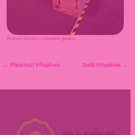
Klubové členství s
výhodami garancí
←
Předchozí Příspěvek
Další Příspěvek
→