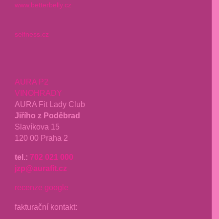
www.betterbelly.cz
selfness.cz
AURA P2
VINOHRADY
AURA Fit Lady Club
Jiřího z Poděbrad
Slavíkova 15
120 00 Praha 2
tel.:
702 021 000
jzp@aurafit.cz
recenze google
fakturační kontakt: