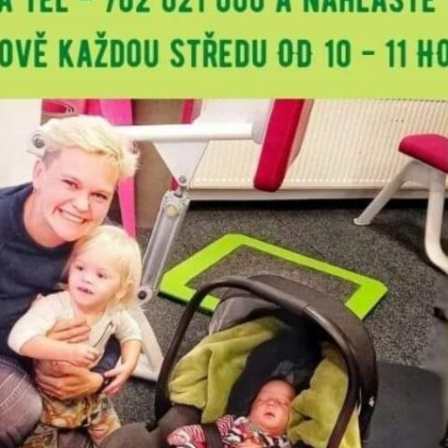
bní trénink?
*
vou
rad
o C) - OD 10.8. 2026
jovická
ováním osobních údajů
. Údaje jsou v bezpečí, neposíláme spa