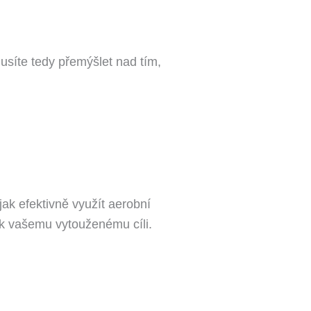
síte tedy přemýšlet nad tím,
ak efektivně využít aerobní
 k vašemu vytouženému cíli.