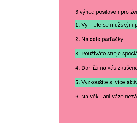
6 výhod posiloven pro že
1. Vyhnete se mužským 
2. Najdete parťačky
3. Používáte stroje speci
4. Dohlíží na vás zkušená
5. Vyzkoušíte si více aktiv
6. Na věku ani váze nezál