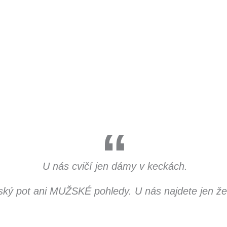
U nás cvičí jen dámy v keckách.
ý pot ani MUŽSKÉ pohledy. U nás najdete jen že