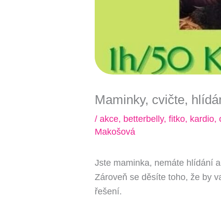
Maminky, cvičte, hlídán
/
akce
,
betterbelly
,
fitko
,
kardio
,
o
Makošová
Jste maminka, nemáte hlídání a 
Zároveň se děsíte toho, že by va
řešení.