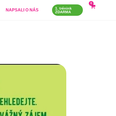
1. trénink
NAPSALI O NÁS
ZDARMA
 údaje)
*