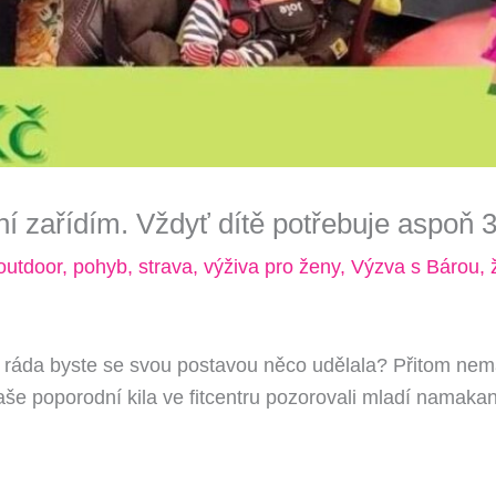
í zařídím. Vždyť dítě potřebuje aspoň 3 
utdoor
,
pohyb
,
strava
,
výživa pro ženy
,
Výzva s Bárou
,
ž
ráda byste se svou postavou něco udělala? Přitom nemá
še poporodní kila ve fitcentru pozorovali mladí namakan