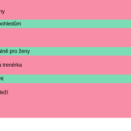
ny
pohledům
álně pro ženy
 trenérka
it
eží