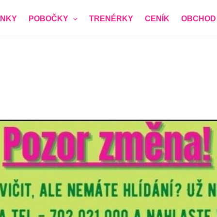
NKY
POBOČKY
TRENÉRKY
CENÍK
OBCHOD
ěva ZDARMA
vůli bezpečnosti členek ženského klubu prosíme o pravdivé
í registrace)
*
a vám zavolá a domluví přesný čas nezávazné návštěvy)
*