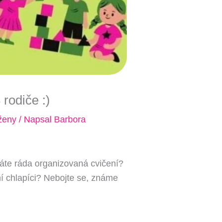
rodiče :)
eny
/ Napsal
Barbora
te ráda organizovaná cvičení?
í chlapíci? Nebojte se, známe