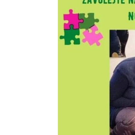
Kde bude Váš zkuše
P10 Strašnická
Kralupy nad Vlta
P9 Černý Most
P2 Jiřího z Poděb
P11 Chodov (metr
P4 Pankrác/Budě
Souhlas se
zprac
ODESLAT