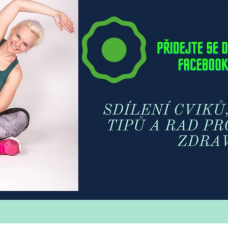
bní trénink?
*
jovická
o C) - OD 10.8. 2026
vou
rad
ováním osobních údajů
. Údaje jsou v bezpečí, neposíláme spa