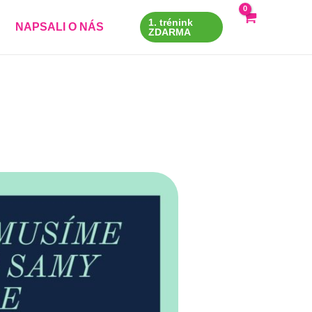
1. trénink
NAPSALI O NÁS
ZDARMA
 údaje)
*