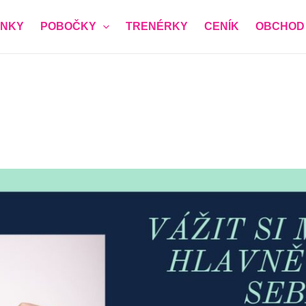
NKY
POBOČKY
TRENÉRKY
CENÍK
OBCHOD
ěva ZDARMA
vůli bezpečnosti členek ženského klubu prosíme o pravdivé
í registrace)
*
a vám zavolá a domluví přesný čas nezávazné návštěvy)
*