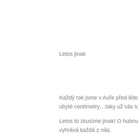
Letos jinak
Každý rok jsme v Auře před léte
ubyté centimetry…taky už vás t
Letos to zkusíme jinak! O hubnu
vyhrává každá z nás.