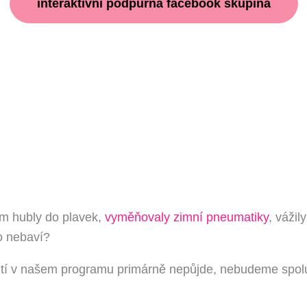
interaktivní podpůrná facebook skupina
m hubly do plavek,
vyměňovaly zimní pneumatiky
, vážily
o nebaví?
tí v našem programu primárně nepůjde, nebudeme spolu s