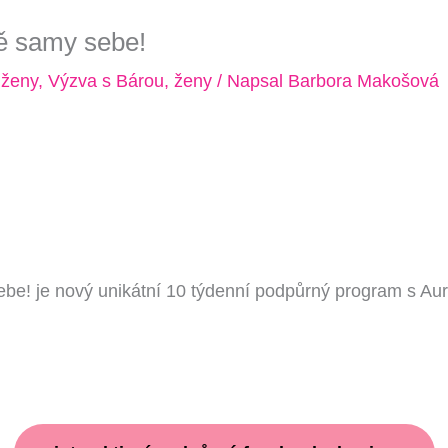
ě samy sebe!
ženy
,
Výzva s Bárou
,
ženy
/ Napsal
Barbora Makošová
e! je nový unikátní 10 týdenní podpůrný program s Aur