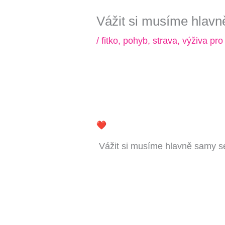
Vážit si musíme hlavn
/
fitko
,
pohyb
,
strava
,
výživa pro 
Vážit si musíme hlavně samy seb