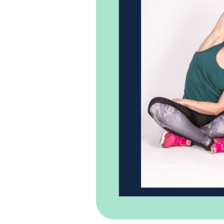
Kde bude Váš zkuše
P4 Pankrác/Budě
P9 Černý Most
P11 Chodov (metr
P10 Strašnická
Kralupy nad Vlta
P2 Jiřího z Poděb
Souhlas se
zprac
ODESLAT