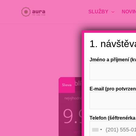
Přeskočit
SLUŽBY
NOVI
na
obsah
1. návšt
Jméno a příjmení (k
E-mail (pro potvrzen
Telefon (šéftrenérk