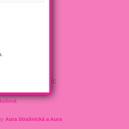
m.
ona slevu a navíc
košová
ny
Aura Strašnická a Aura