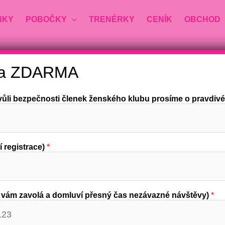
NKY
POBOČKY
TRENÉRKY
CENÍK
OBCHOD
ěva ZDARMA
vůli bezpečnosti členek ženského klubu prosíme o pravdivé
í registrace)
*
a vám zavolá a domluví přesný čas nezávazné návštěvy)
*