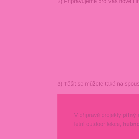
2) Připravujeme pro Vás nové fil
3) Těšit se můžete také na spou
V přípravě projekty
pitný
letní outdoor lekce,
hubno