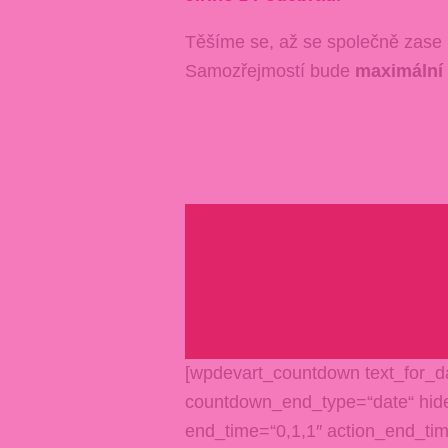
Těšíme se, až se společně zase 
Samozřejmostí bude
maximální 
[wpdevart_countdown text_for_da
countdown_end_type=“date“ hid
end_time=“0,1,1″ action_end_tim