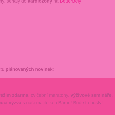
my, seriály do
kardiozóny
na
BetterBely
stu
plánovaných novinek
:
 režim zdarma
, cvičební maratony,
výživové semináře,
ucí výzva
s naší majitelkou Bárou! Bude to hustý!