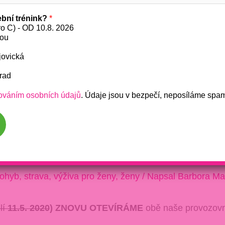
bní trénink?
*
o C) - OD 10.8. 2026
vou
jovická
rad
ováním osobních údajů
. Údaje jsou v bezpečí, neposíláme spa
date již 27.4.! Makáme, máme akční kor
lavek“
ohyb
,
strava
,
výživa pro ženy
,
ženy
/ Napsal
Barbora Ma
lí
11.5. 2020
) ZNOVU OTEVÍRÁME
obě naše provozov