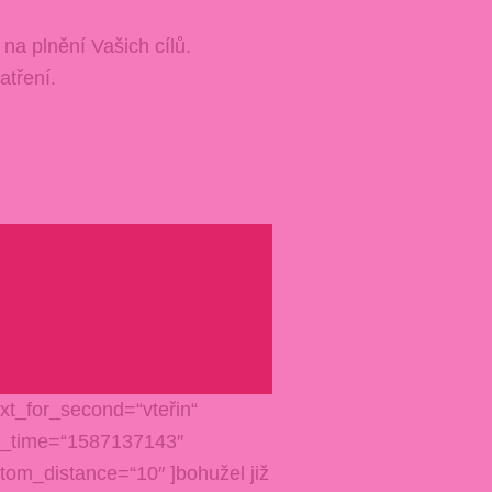
a plnění Vašich cílů.
tření.
xt_for_second=“vteřin“
t_time=“1587137143″
tom_distance=“10″ ]bohužel již