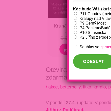
Kde bude Váš zkuše
P11 Chodov (metr
Kralupy nad Vlta
P9 Černý Most
P4 Pankrác/Budě
P10 Strašnická
P2 Jiřího z Poděb
Souhlas se
zprac
ODESLAT
Otevíráme (11.5.) – up
zdarma „Příprava do p
/
akce
,
betterbelly
,
fitko
,
kardio
,
p
V pondělí 27.4. (update:
V pondě
Jiřího z Poděbrad
.