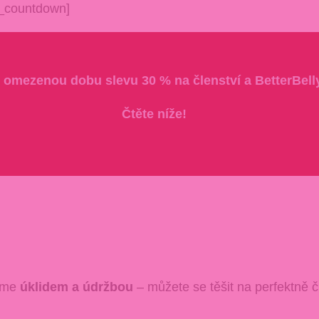
t_countdown]
 omezenou dobu slevu 30 % na členství a BetterBelly
Čtěte níže!
víme
úklidem a údržbou
– můžete se těšit na perfektně č