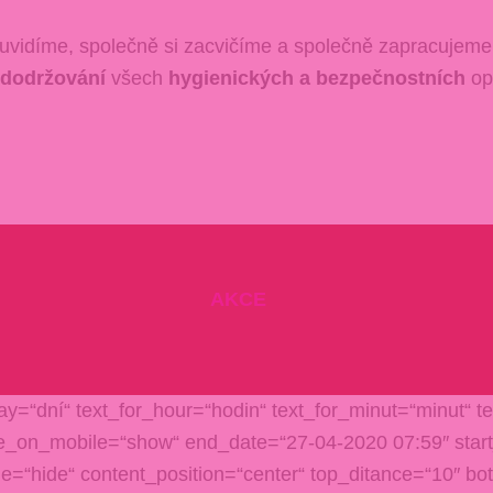
uvidíme, společně si zacvičíme a společně zapracujeme n
dodržování
všech
hygienických a bezpečnostních
opa
AKCE
y=“dní“ text_for_hour=“hodin“ text_for_minut=“minut“ te
e_on_mobile=“show“ end_date=“27-04-2020 07:59″ star
e=“hide“ content_position=“center“ top_ditance=“10″ bot