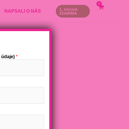
1. trénink
NAPSALI O NÁS
ZDARMA
 údaje)
*