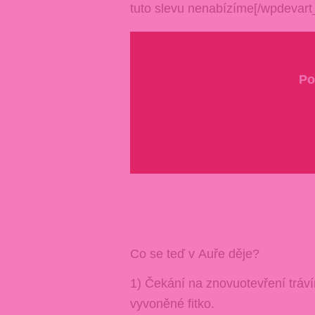
tuto slevu nenabízíme[/wpdevar
Po
Co se teď v Auře děje?
1) Čekání na znovuotevření trá
vyvoněné fitko.