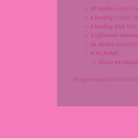
50 hodin
cvičení s
4 hodiny
cvičení ž
3 hodiny živě
tipů 
3 výživové semin
3x dávka
zdravých
A HLAVNĚ:
účast ve skupi
Program probíhá v termínu