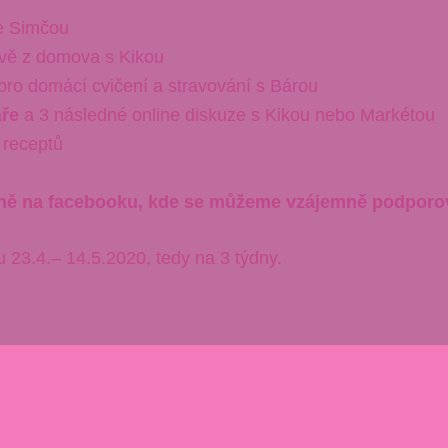
e Simčou
ivě z domova s Kikou
pro domácí cvičení a stravování s Bárou
áře
a 3 následné online diskuze s Kikou nebo Markétou
 receptů
ně na facebooku, kde se můžeme vzájemně podporova
 23.4.– 14.5.2020, tedy na 3 týdny.