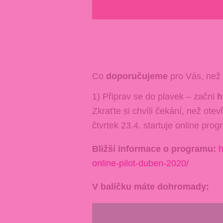
Co
doporučujeme
pro Vás, než
1) Připrav se do plavek – začni
h
Zkraťte si chvíli čekání, než ote
čtvrtek 23.4. startuje online 
Bližší informace o programu:
h
online-pilot-duben-2020/
V balíčku máte dohromady: