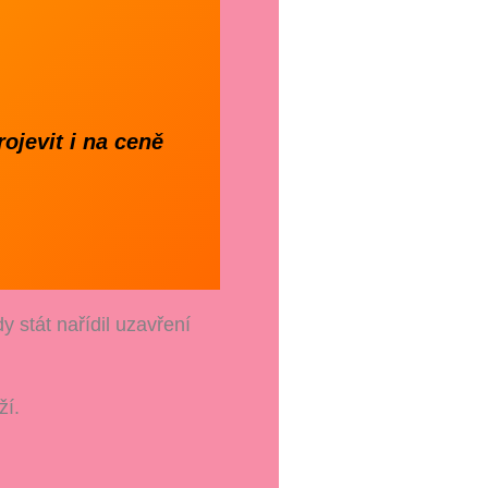
jevit i na ceně
stát nařídil uzavření
í.