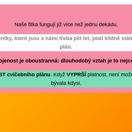
Naše fitka fungují již více než jednu dekádu.
y, které jsou s námi třeba pět let, platí klidně stále 
plán.
jenost je oboustranná: dlouhodobý vztah je to nejce
 cvičebního plánu
. Když
VYPRŠÍ
platnost, není možn
bývala kdysi.