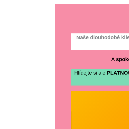
Naše dlouhodobé klientk
A spoko
Hlídejte si ale
PLATNOST