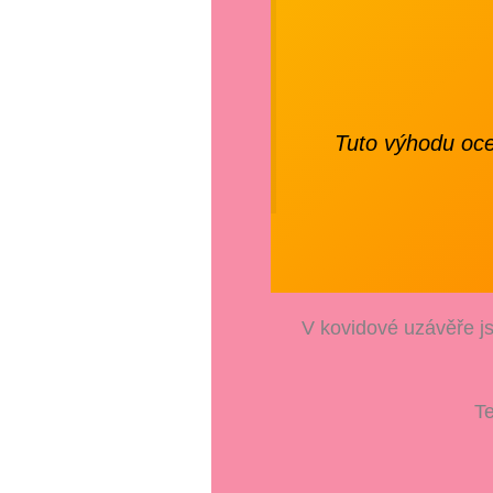
Tuto výhodu ocen
V kovidové uzávěře j
Te