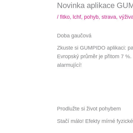
Novinka aplikace GU
Kde bude Váš zkuše
/
fitko
,
lchf
,
pohyb
,
strava
,
výživa
P4 Pankrác/Budě
P9 Černý Most
P2 Jiřího z Poděb
P10 Strašnická
Doba gaučová
Kralupy nad Vlta
P11 Chodov (metr
Zkuste si GUMPIDO aplikaci: pat
Evropský průměr je přitom 7 %. Hů
Souhlas se
zprac
alarmující!
ODESLAT
Prodlužte si život pohybem
Stačí málo! Efekty mírné fyzické 