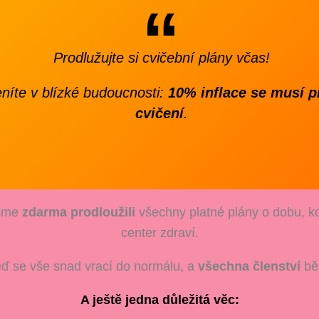
Prodlužujte si cvičební plány včas!
íte v blízké budoucnosti:
10% inflace se musí pro
cvičení
.
sme
zdarma prodloužili
všechny platné plány o dobu, kdy 
center zdraví.
ď se vše snad vrací do normálu, a
všechna členství
běž
A ještě jedna důležitá věc: