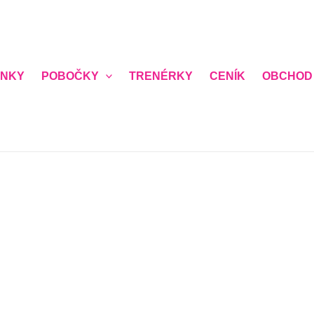
NKY
POBOČKY
TRENÉRKY
CENÍK
OBCHOD
vůli bezpečnosti členek ženského klubu prosíme o pravdivé
í registrace)
*
a vám zavolá a domluví přesný čas nezávazné návštěvy)
*