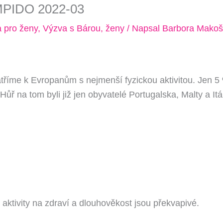
MPIDO 2022-03
bní trénink?
*
 pro ženy
,
Výzva s Bárou
,
ženy
/ Napsal
Barbora Makoš
jovická
rad
vou
o C) - OD 10.8. 2026
říme k Evropanům s nejmenší fyzickou aktivitou. Jen 5 
ř na tom byli již jen obyvatelé Portugalska, Malty a Itál
ováním osobních údajů
. Údaje jsou v bezpečí, neposíláme spa
aktivity na zdraví a dlouhověkost jsou překvapivé.