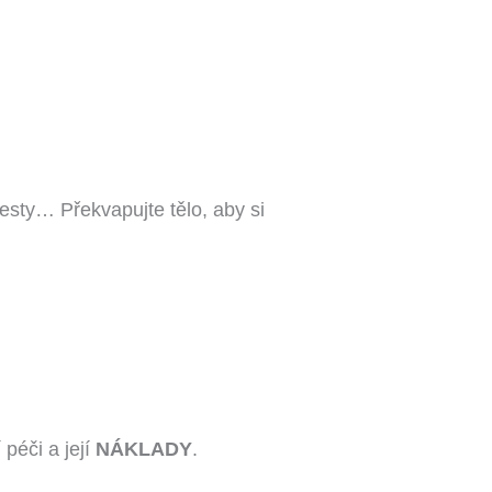
sty… Překvapujte tělo, aby si
péči a její
NÁKLADY
.