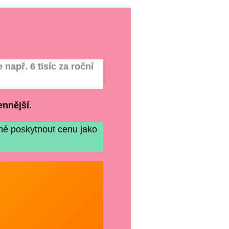
např. 6 tisíc za roční
nnější.
é poskytnout cenu jako