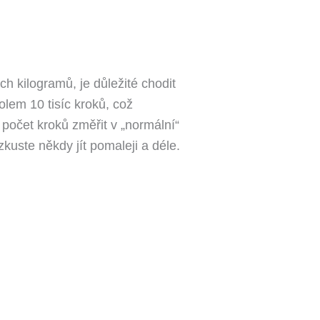
 kilogramů, je důležité chodit
em 10 tisíc kroků, což
počet kroků změřit v „normální“
uste někdy jít pomaleji a déle.