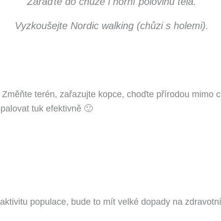
Zařaďte do chůze i horní polovinu těla.
Vyzkoušejte Nordic walking (chůzi s holemi).
Změňte terén, zařazujte kopce, choďte přírodou mimo ce
alovat tuk efektivně 🙂
ktivitu populace, bude to mít velké dopady na zdravotní 