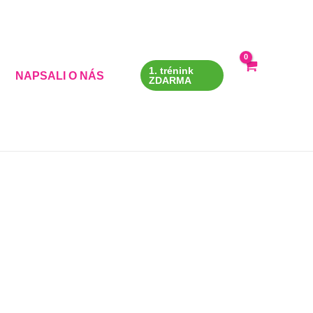
1. trénink
NAPSALI O NÁS
ZDARMA
 údaje)
*