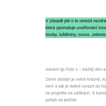
V zásadě jde o to omezit nezdravé
která zpomaluje uvolňování inzul
houby, luštěniny, ovoce, zelenina
Advent tip číslo 1 – každý den 
Zimní období je velmi krásné, kd
není a tak je dobré vyrazit do ho
se projeďte na sáňkách. S kamar
pohyb se počítá!