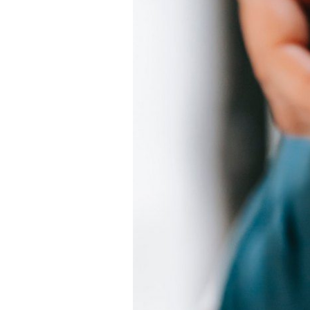
Kde bude Váš zkuše
Kralupy nad Vlta
P10 Strašnická
P2 Jiřího z Poděb
P9 Černý Most
P4 Pankrác/Budě
P11 Chodov (metr
Souhlas se
zprac
ODESLAT