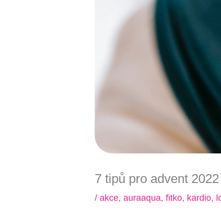
7 tipů pro advent 2022 
/
akce
,
auraaqua
,
fitko
,
kardio
,
lc