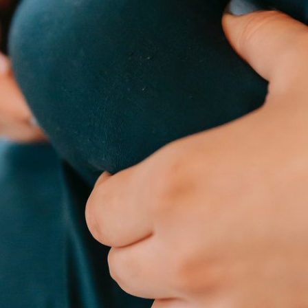
bní trénink?
*
vou
rad
jovická
o C) - OD 10.8. 2026
ováním osobních údajů
. Údaje jsou v bezpečí, neposíláme spa