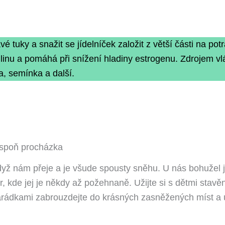
 tuky a snažit se jídelníček založit z větší části na pot
inu a pomáhá při snížení hladiny estrogenu. Zdrojem vlák
, semínka a další.
aspoň procházka
yž nám přeje a je všude spousty sněhu. U nás bohužel již
r, kde jej je někdy až požehnaně. Užijte si s dětmi stav
ádkami zabrouzdejte do krásných zasněžených míst a uží