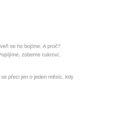
eň se ho bojíme. A proč?
opíjíme, zobeme cukroví,
se přeci jen o jeden měsíc, kdy