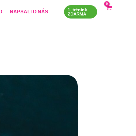
1. trénink
D
NAPSALI O NÁS
ZDARMA
X
 údaje)
*