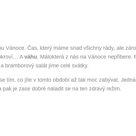
 Vánoce. Čas, který máme snad všichny rády, ale zárov
kroví… A
váhu
. Málokterá z nás na Vánoce nepřibere. P
 bramborový salát jíme celé svátky.
 tím, co jíte v tomto období až tak moc zabývat. Jedná 
 pak je zase dobré naladit se na ten zdravý režim.