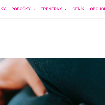
KY
POBOČKY
TRENÉRKY
CENÍK
OBCHO
ěva ZDARMA
vůli bezpečnosti členek ženského klubu prosíme o pravdivé
í registrace)
*
a vám zavolá a domluví přesný čas nezávazné návštěvy)
*