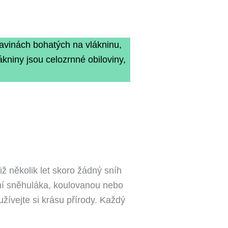
ravinách bohatých na vlákninu,
niny jsou celozrnné obiloviny,
 několik let skoro žádný sníh
ění sněhuláka, koulovanou nebo
vejte si krásu přírody. Každý