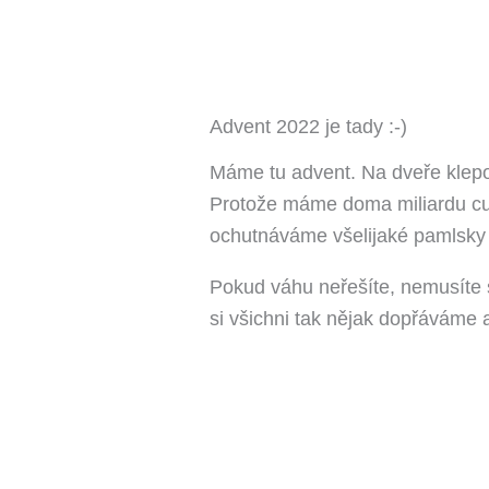
Advent 2022 je tady :⁠-⁠)
Máme tu advent. Na dveře klepou
Protože máme doma miliardu cu
ochutnáváme všelijaké pamlsky a
Pokud váhu neřešíte, nemusíte se
si všichni tak nějak dopřáváme a