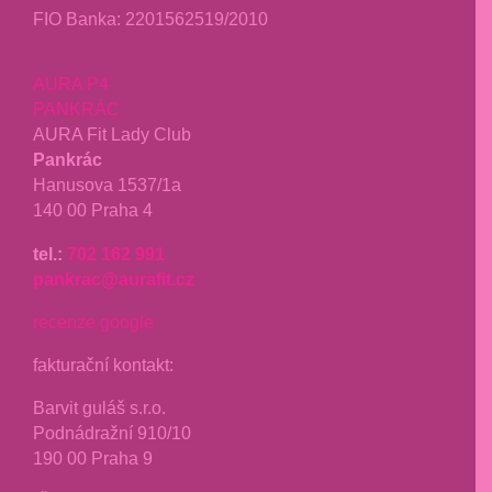
FIO Banka: 2201562519/2010
AURA P4
PANKRÁC
AURA Fit Lady Club
Pankrác
Hanusova 1537/1a
140 00 Praha 4
tel.:
702 162 991
pankrac@aurafit.cz
recenze google
fakturační kontakt:
Barvit guláš s.r.o.
Podnádražní 910/10
190 00 Praha 9