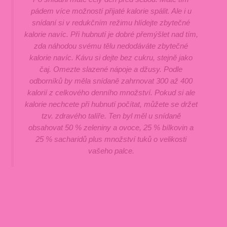
pádem více možností přijaté kalorie spálit. Ale i u
snídaní si v redukčním režimu hlídejte zbytečné
kalorie navíc. Při hubnutí je dobré přemýšlet nad tím,
zda náhodou svému tělu nedodáváte zbytečné
kalorie navíc. Kávu si dejte bez cukru, stejně jako
čaj. Omezte slazené nápoje a džusy. Podle
odborníků by měla snídaně zahrnovat 300 až 400
kalorií z celkového denního množství. Pokud si ale
kalorie nechcete při hubnutí počítat, můžete se držet
tzv. zdravého talíře. Ten byl měl u snídaně
obsahovat 50 % zeleniny a ovoce, 25 % bílkovin a
25 % sacharidů plus množství tuků o velikosti
vašeho palce.