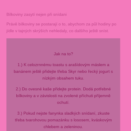
Bílkoviny zasytí nejen při snídani
Právě bílkoviny se postarají o to, abychom za půl hodiny po
jídle v tajných skrýších nehledaly, co dalšího ještě sníst.
Jak na to?
1.) K celozrnnému toastu s arašídovým máslem a
banánem ještě přidejte třeba Skyr nebo řecký jogurt s
nízkým obsahem tuku.
2.) Do ovesné kaše přidejte protein. Dodá potřebné
bílkoviny a v závislosti na zvolené příchuti příjemně
ochutí.
3.) Pokud nejste fanynka sladkých snídaní, zkuste
třeba tvarohovou pomazánku s lososem, kváskovým
chlebem a zeleninou.