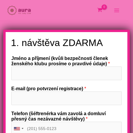
Přeskočit
na
obsah
X
1. návštěva ZDARMA
Jméno a příjmení (kvůli bezpečnosti členek
ženského klubu prosíme o pravdivé údaje)
*
E-mail (pro potvrzení registrace)
*
Telefon (šéftrenérka vám zavolá a domluví
přesný čas nezávazné návštěvy)
*