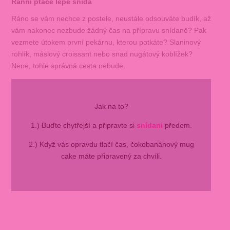
Ranní ptáče lépe snídá
Ráno se vám nechce z postele, neustále odsouváte budík, až
vám nakonec nezbude žádný čas na přípravu snídaně? Pak
vezmete útokem první pekárnu, kterou potkáte? Slaninový
rohlík, máslový croissant nebo snad nugátový koblížek?
Nene, tohle správná cesta nebude.
Jak na to?
1.) Buďte chytřejší a připravte si
snídani
předem.
2.) Když vás opravdu tlačí čas, čokobanánový mug
cake máte připravený za chvíli.