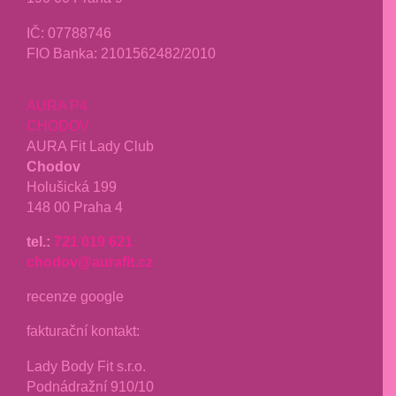
IČ: 07788746
FIO Banka: 2101562482/2010
AURA P4
CHODOV
AURA Fit Lady Club
Chodov
Holušická 199
148 00 Praha 4
tel.:
721 019 621
chodov@aurafit.cz
recenze google
fakturační kontakt:
Lady Body Fit s.r.o.
Podnádražní 910/10