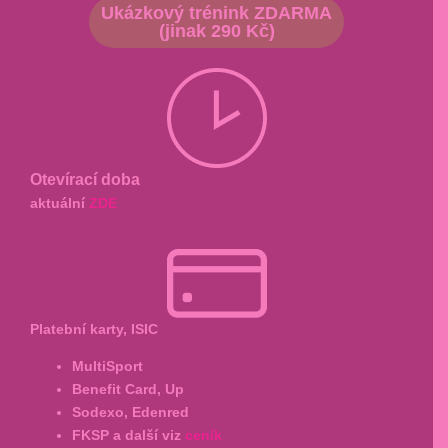
Ukázkový trénink ZDARMA
(jinak 290 Kč)
Otevírací doba
aktuální
ZDE
Platební karty, ISIC
MultiSport
Benefit Card, Up
Sodexo, Edenred
FKSP a další viz
ceník