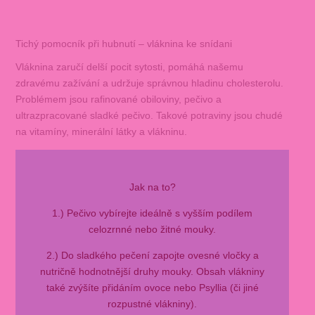
Tichý pomocník při hubnutí – vláknina ke snídani
Vláknina zaručí delší pocit sytosti, pomáhá našemu
zdravému zažívání a udržuje správnou hladinu cholesterolu.
Problémem jsou rafinované obiloviny, pečivo a
ultrazpracované sladké pečivo. Takové potraviny jsou chudé
na vitamíny, minerální látky a vlákninu.
Jak na to?
1.) Pečivo vybírejte ideálně s vyšším podílem
celozrnné nebo žitné mouky.
2.) Do sladkého pečení zapojte ovesné vločky a
nutričně hodnotnější druhy mouky. Obsah vlákniny
také zvýšíte přidáním ovoce nebo Psyllia (či jiné
rozpustné vlákniny).