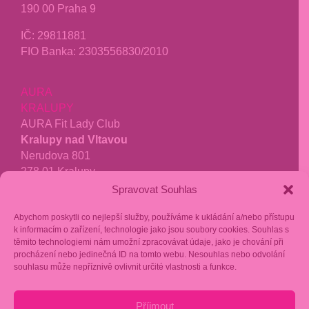
190 00 Praha 9
IČ:
29811881
FIO Banka: 2303556830/2010
AURA
KRALUPY
AURA Fit Lady Club
Kralupy nad Vltavou
Nerudova 801
278 01 Kralupy
Spravovat Souhlas
tel.:
771 277 040
kralupy@aurafit.cz
Abychom poskytli co nejlepší služby, používáme k ukládání a/nebo přístupu
k informacím o zařízení, technologie jako jsou soubory cookies. Souhlas s
recenze google
těmito technologiemi nám umožní zpracovávat údaje, jako je chování při
procházení nebo jedinečná ID na tomto webu. Nesouhlas nebo odvolání
fakturační kontakt:
souhlasu může nepříznivě ovlivnit určité vlastnosti a funkce.
Stavba grilů s.r.o.
Příjmout