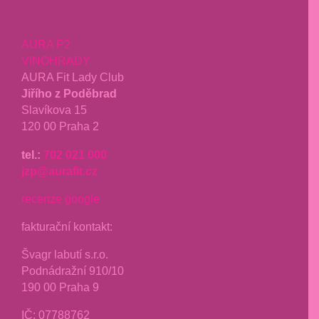
AURA P2
VINOHRADY
AURA Fit Lady Club
Jiřího z Poděbrad
Slavíkova 15
120 00 Praha 2
tel.:
702 021 000
jzp@aurafit.cz
recenze google
fakturační kontakt:
Švagr labutí s.r.o.
Podnádražní 910/10
190 00 Praha 9
IČ: 07788762