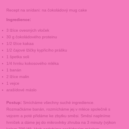
Recept na snídani: na čokoládový mug cake
Ingredience:
3 lžíce ovesných vloček
30 g čokoládového proteinu
1/2 lžíce kakaa
1/2 čajové lžičky kypřicího prášku
1 špetka soli
1/4 hrnku kokosového mléka
1 banán
2 lžíce malin
1 vejce
arašídové máslo
Postup:
Smícháme všechny suché ingredience.
Rozmačkáme banán, rozmícháme jej v mléce společně s
vejcem a poté přidáme ke zbytku směsi. Směsí naplníme
hrníček a dáme jej do mikrovlnky zhruba na 3 minuty (výkon
kolem 700 W). Vrch ozdobíme arašídovým máslem,