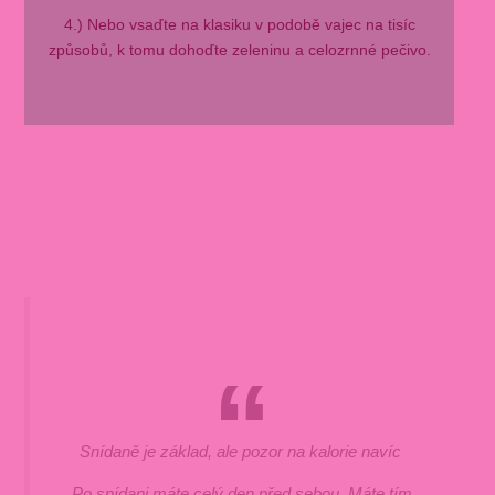
4.) Nebo vsaďte na klasiku v podobě vajec na tisíc
způsobů, k tomu dohoďte zeleninu a celozrnné pečivo.
Snídaně je základ, ale pozor na kalorie navíc
Po snídani máte celý den před sebou. Máte tím