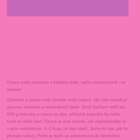
Ovoce nebo zelenina v každém jídle, takže samozřejmě i ve
snídani
Zelenina a ovoce mají obvykle málo kalorií, ale zato obsahují
spoustu vitaminů a minerálních látek. Sníst bychom měli asi
600 g zeleniny a ovoce za den, přičemž zelenina by měla
tvořit tu větší část. Ovoce je sice zdravé, ale nepřehánějte to
s jeho množstvím: 1−2 kusy za den stačí. Jezte ho tak, jak ho
příroda nabízí. Proto je lepší se zakousnout do čerstvého