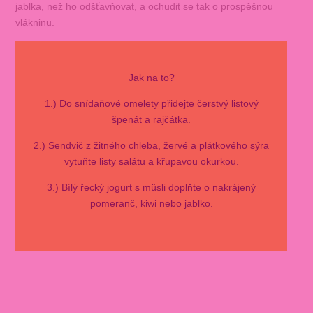
jablka, než ho odšťavňovat, a ochudit se tak o prospěšnou
vlákninu.
Jak na to?
1.) Do snídaňové omelety přidejte čerstvý listový
špenát a rajčátka.
2.) Sendvič z žitného chleba, žervé a plátkového sýra
vytuňte listy salátu a křupavou okurkou.
3.) Bílý řecký jogurt s müsli doplňte o nakrájený
pomeranč, kiwi nebo jablko.