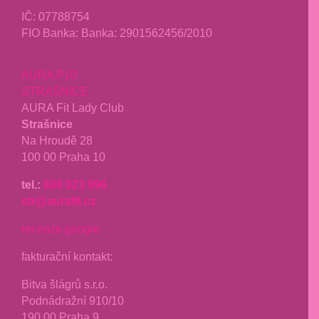
IČ: 07788754
FIO Banka: Banka: 2901562456/2010
AURA P10
STRAŠNICE
AURA Fit Lady Club
Strašnice
Na Hroudě 28
100 00 Praha 10
tel.:
606 023 996
str@aurafit.cz
recenze google
fakturační kontakt:
Bitva šlágrů s.r.o.
Podnádražní 910/10
190 00 Praha 9