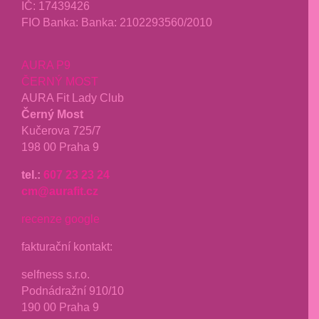
IČ:
17439426
FIO Banka: Banka: 2102293560/2010
AURA P9
ČERNÝ MOST
AURA Fit Lady Club
Černý Most
Kučerova 725/7
198 00 Praha 9
tel.:
607 23 23 24
cm@aurafit.cz
recenze google
fakturační kontakt:
selfness s.r.o.
Podnádražní 910/10
190 00 Praha 9