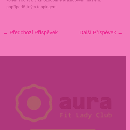
popřípadě jiným toppingem.
←
Předchozí Příspěvek
Další Příspěvek
→