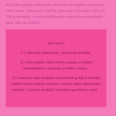
Až příště půjdete nakupovat, mrkněte do regálu s cereáliemi
nebo müsli. Velká část z nich je plná cukru (až kolem 30 g ve
100 g výrobku), s trochou přidaných vitaminů a minerálních
látek. Aby se neřeklo.
Jak na to?
1.) Vybírejte neslazené, celozrnné cereálie.
2.) Volte plátek celozrnného toastu s kvalitní
marmeládou s vysokým podílem ovoce.
3.) Ovesnou kaši neslaďte a potřebné grády ji dodejte
raději horkým lesním ovocem, ořechy nebo ořechovým
máslem. I protein propůjčí kaši jeho specifickou chuť.