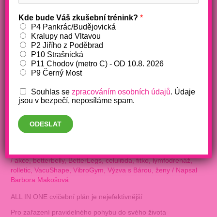
Kde bude Váš zkušební trénink?
*
P4 Pankrác/Budějovická
Kralupy nad Vltavou
P2 Jiřího z Poděbrad
P10 Strašnická
P11 Chodov (metro C) - OD 10.8. 2026
P9 Černý Most
Souhlas se
zpracováním osobních údajů
. Údaje
jsou v bezpečí, neposíláme spam.
ODESLAT
Pohyb potřebujeme i v roce 2023
/
akce
,
betterbelly
,
BetterLegs
,
celulitida
,
fitko
,
lymfodrenáž
,
rolletic
,
VacuShape
,
VibroGym
,
Výzva s Bárou
,
ženy
/ Napsal
Barbora Makošová
ALL IN ONE cvičební plán je nejefektivnější
Pro zařazení pravidelného pohybu do svého života