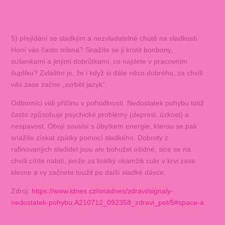
5) přejídání se sladkým a nezvladatelné chutě na sladkosti
Honí vás často mlsná? Snažíte se ji krotit bonbony,
sušenkami a jinými dobrůtkami, co najdete v pracovním
šuplíku? Zvláštní je, že i když si dáte něco dobrého, za chvíli
vás zase začne „svrbět jazyk“.
Odborníci vidí příčinu v pohodlnosti. Nedostatek pohybu totiž
často způsobuje psychické problémy (depresi, úzkost) a
nespavost. Obojí souvisí s úbytkem energie, kterou se pak
snažíte získat zpátky pomocí sladkého. Dobroty z
rafinovaných sladidel jsou ale bohužel ošidné, sice se na
chvíli cítíte nabití, jenže za krátký okamžik cukr v krvi zase
klesne a vy začnete toužit po další sladké dávce.
Zdroj:
https://www.idnes.cz/onadnes/zdravi/signaly-
nedostatek-pohybu.A210712_092358_zdravi_pet/5#space-a