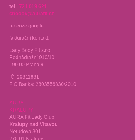
tel.:
721 019 621
chodov@aurafit.cz
recenze google
fakturační kontakt:
Lady Body Fit s.r.o.
Podnádražní 910/10
190 00 Praha 9
IČ:
29811881
FIO Banka: 2303556830/2010
AURA
KRALUPY
AURA Fit Lady Club
Kralupy nad Vltavou
Nerudova 801
278 01 Kralupy