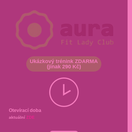
Ukázkový trénink ZDARMA
(jinak 290 Kč)
Otevírací doba
aktuální
ZDE