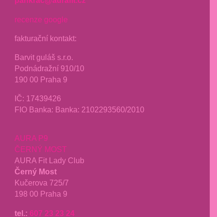
pankrac@aurafit.cz
recenze google
fakturační kontakt:
Barvit guláš s.r.o.
Podnádražní 910/10
190 00 Praha 9
IČ:
17439426
FIO Banka: Banka: 2102293560/2010
AURA P9
ČERNÝ MOST
AURA Fit Lady Club
Černý Most
Kučerova 725/7
198 00 Praha 9
tel.:
607 23 23 24