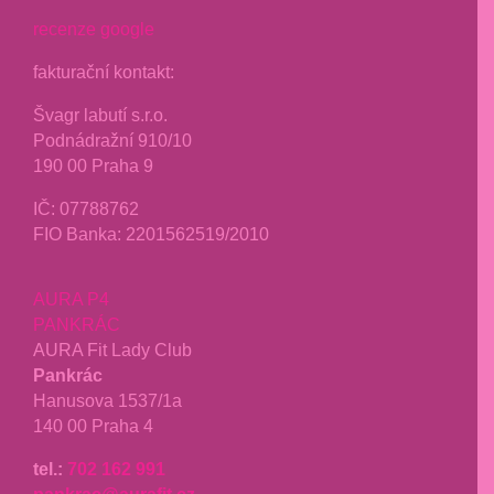
recenze google
fakturační kontakt:
Švagr labutí s.r.o.
Podnádražní 910/10
190 00 Praha 9
IČ: 07788762
FIO Banka: 2201562519/2010
AURA P4
PANKRÁC
AURA Fit Lady Club
Pankrác
Hanusova 1537/1a
140 00 Praha 4
tel.:
702 162 991