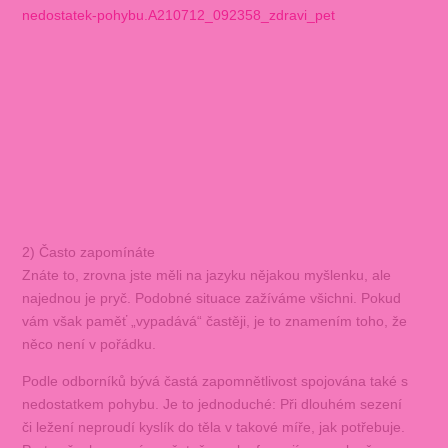
nedostatek-pohybu.A210712_092358_zdravi_pet
2) Často zapomínáte
Znáte to, zrovna jste měli na jazyku nějakou myšlenku, ale
najednou je pryč. Podobné situace zažíváme všichni. Pokud
vám však paměť „vypadává“ častěji, je to znamením toho, že
něco není v pořádku.
Podle odborníků bývá častá zapomnětlivost spojována také s
nedostatkem pohybu. Je to jednoduché: Při dlouhém sezení
či ležení neproudí kyslík do těla v takové míře, jak potřebuje.