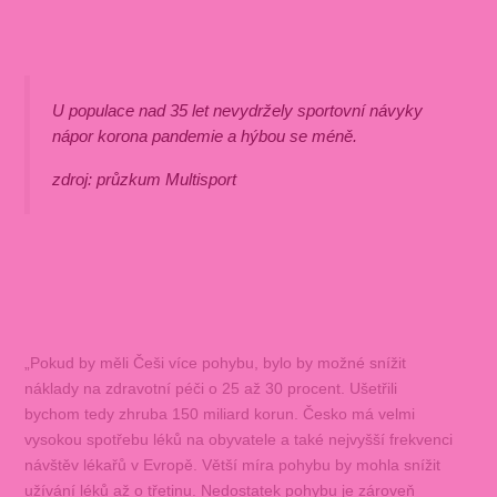
U populace nad 35 let nevydržely sportovní návyky
nápor korona pandemie a hýbou se méně.
zdroj: průzkum Multisport
„Pokud by měli Češi více pohybu, bylo by možné snížit
náklady na zdravotní péči o 25 až 30 procent. Ušetřili
bychom tedy zhruba 150 miliard korun. Česko má velmi
vysokou spotřebu léků na obyvatele a také nejvyšší frekvenci
návštěv lékařů v Evropě. Větší míra pohybu by mohla snížit
užívání léků až o třetinu. Nedostatek pohybu je zároveň