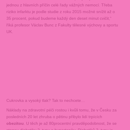
jednou z hlavních příčin celé řady vážných nemocí. Třeba
riziko infarktu je podle studie z roku 2015 možné snížit až o
35 procent, pokud budeme každý den deset minut cvičit,“
říká profesor Václav Bunc z Fakulty tělesné výchovy a sportu
UK.
Cukrovka a vysoký tlak? Tak to nechcete…
Náklady na zdravotní péči rostou i kvůli tomu, že v Česku za
posledních 20 let zhruba o pětinu přibylo lidí trpících
obezitou
. U těch je až 80procentní pravděpodobnost, že se
stanou diabetiky 2. typu a hypertoniky. Diabetiků 2. typu je