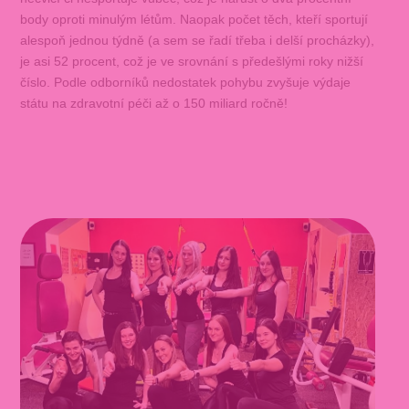
body oproti minulým létům. Naopak počet těch, kteří sportují
alespoň jednou týdně (a sem se řadí třeba i delší procházky),
je asi 52 procent, což je ve srovnání s předešlými roky nižší
číslo. Podle odborníků nedostatek pohybu zvyšuje výdaje
státu na zdravotní péči až o 150 miliard ročně!