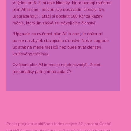
V týdnu od 6. 2. si také klientky, které nemají cvičební
plán All in one , můžou své dosavadní členství tzv.
„upgradenout“. Stačí si doplatit 500 Kč/ za každý
měsíc, který jim zbývá ze stávajícího členství.
*Upgrade na cvičební plán All in one jde dokoupit
pouze na zbytek stávajícího členství. Nelze upgrade
uplatnit na méně měsíců než bude trvat členství
kruhového tréninku.
Cvičební plán All in one je nejefektivnější. Zimní
pneumatiky patří jen na auta 🙂
Podle projektu MultiSport Index celých 32 procent Čechů
necvičí či nesportuje vůbec, což je nárůst o dva procentní