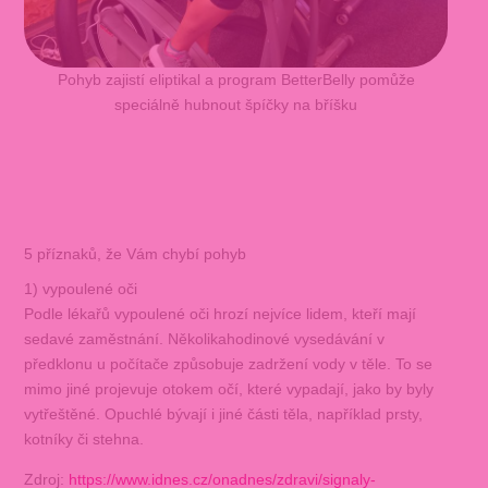
Pohyb zajistí eliptikal a program BetterBelly pomůže
speciálně hubnout špíčky na bříšku
5 příznaků, že Vám chybí pohyb
1) vypoulené oči
Podle lékařů vypoulené oči hrozí nejvíce lidem, kteří mají
sedavé zaměstnání. Několikahodinové vysedávání v
předklonu u počítače způsobuje zadržení vody v těle. To se
mimo jiné projevuje otokem očí, které vypadají, jako by byly
vytřeštěné. Opuchlé bývají i jiné části těla, například prsty,
kotníky či stehna.
Zdroj:
https://www.idnes.cz/onadnes/zdravi/signaly-