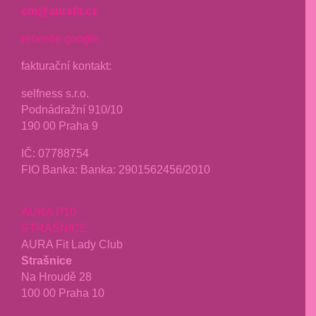
cm@aurafit.cz
recenze google
fakturační kontakt:
selfness s.r.o.
Podnádražní 910/10
190 00 Praha 9
IČ: 07788754
FIO Banka: Banka: 2901562456/2010
AURA P10
STRAŠNICE
AURA Fit Lady Club
Strašnice
Na Hroudě 28
100 00 Praha 10