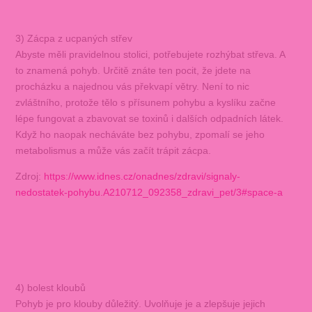
3) Zácpa z ucpaných střev
Abyste měli pravidelnou stolici, potřebujete rozhýbat střeva. A
to znamená pohyb. Určitě znáte ten pocit, že jdete na
procházku a najednou vás překvapí větry. Není to nic
zvláštního, protože tělo s přísunem pohybu a kyslíku začne
lépe fungovat a zbavovat se toxinů i dalších odpadních látek.
Když ho naopak necháváte bez pohybu, zpomalí se jeho
metabolismus a může vás začít trápit zácpa.
Zdroj:
https://www.idnes.cz/onadnes/zdravi/signaly-
nedostatek-pohybu.A210712_092358_zdravi_pet/3#space-a
4) bolest kloubů
Pohyb je pro klouby důležitý. Uvolňuje je a zlepšuje jejich