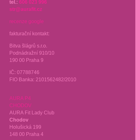
tel.:
606 023 996
str@aurafit.cz
recenze google
fakturační kontakt:
Bitva šlágrů s.r.o.
Podnádražní 910/10
190 00 Praha 9
IČ: 07788746
FIO Banka: 2101562482/2010
AURA P4
CHODOV
AURA Fit Lady Club
Chodov
Holušická 199
148 00 Praha 4