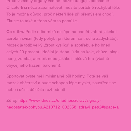
Proto všechny orgány včetně mozku fungují zpomaleně.
Chcete-li si něco zapamatovat, musíte pořádně rozhýbat tělo.
To je možná důvod, proč někteří lidé při přemýšlení chodí.
Zkuste to také a třeba vám to pomůže.
Co s tím:
Podle odborníků nejlépe na paměť zabírá jakékoli
aerobní cviční (tedy pohyb, při kterém se trochu zadýcháte).
Mozek je totiž velký „žrout kyslíku“ a spotřebuje ho hned
celých 20 procent. Ideální je třeba jízda na kole, chůze, ping-
pong, zumba, aerobik nebo jakákoli míčová hra (včetně
obyčejného házení balónem).
Sportovat byste měli minimálně půl hodiny. Poté se váš
mozek občerství a bude schopen lépe myslet, soustředit se
nebo i učinit důležitá rozhodnutí.
Zdroj:
https://www.idnes.cz/onadnes/zdravi/signaly-
nedostatek-pohybu.A210712_092358_zdravi_pet/2#space-a