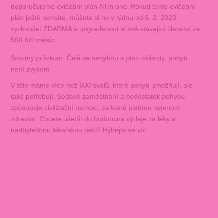
doporučujeme cvičební plán All in one. Pokud tento cvičební
plán ještě nemáte, můžete si ho v týdnu od 6. 2. 2023
vyzkoušet ZDARMA a upgradenout si své stávající členství za
500 Kč/ měsíc.
Smutný průzkum: Češi se nehýbou a platí miliardy, pohyb
není zvykem
V těle máme více než 600 svalů, které pohyb umožňují, ale
také potřebují. Sedavé zaměstnání a nedostatek pohybu
způsobuje civilizační nemoci, za které platíme nejenom
zdravím. Chcete ušetřit do budoucna výdaje za léky a
nadbytečnou lékařskou péči? Hýbejte se víc.