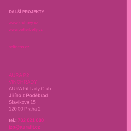
DALŠÍ PROJEKTY
www.kruhovy.cz
www.betterbelly.cz
selfness.cz
AURA P2
VINOHRADY
AURA Fit Lady Club
Jiřího z Poděbrad
Slavíkova 15
120 00 Praha 2
tel.:
702 021 000
jzp@aurafit.cz