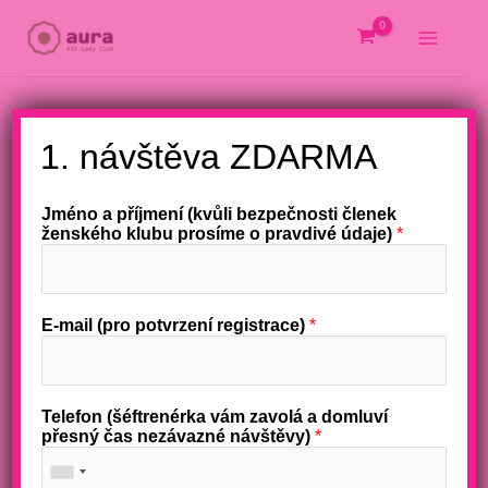
Přeskočit
na
obsah
X
1. návštěva ZDARMA
Jméno a příjmení (kvůli bezpečnosti členek
ženského klubu prosíme o pravdivé údaje)
*
E-mail (pro potvrzení registrace)
*
Telefon (šéftrenérka vám zavolá a domluví
přesný čas nezávazné návštěvy)
*