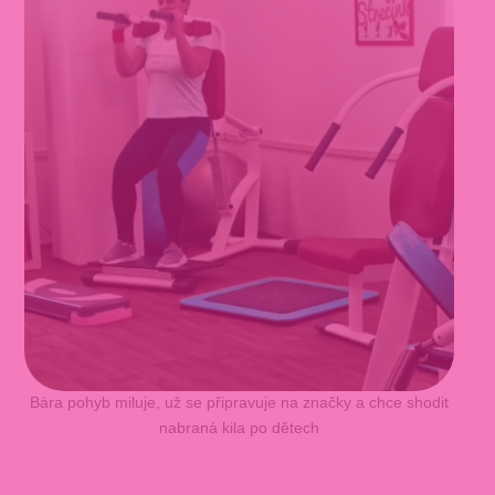
Bára pohyb miluje, už se připravuje na značky a chce shodit
nabraná kila po dětech