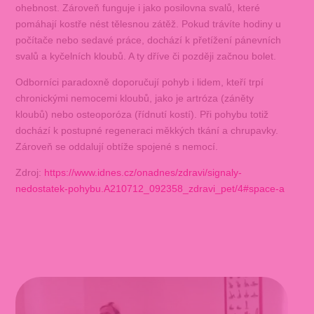
ohebnost. Zároveň funguje i jako posilovna svalů, které
pomáhají kostře nést tělesnou zátěž. Pokud trávíte hodiny u
počítače nebo sedavé práce, dochází k přetížení pánevních
svalů a kyčelních kloubů. A ty dříve či později začnou bolet.
Odborníci paradoxně doporučují pohyb i lidem, kteří trpí
chronickými nemocemi kloubů, jako je artróza (záněty
kloubů) nebo osteoporóza (řídnutí kostí). Při pohybu totiž
dochází k postupné regeneraci měkkých tkání a chrupavky.
Zároveň se oddalují obtíže spojené s nemocí.
Zdroj:
https://www.idnes.cz/onadnes/zdravi/signaly-
nedostatek-pohybu.A210712_092358_zdravi_pet/4#space-a