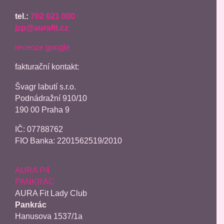
tel.:
702 021 000
jzp@aurafit.cz
recenze google
fakturační kontakt:
Švagr labutí s.r.o.
Podnádražní 910/10
190 00 Praha 9
IČ: 07788762
FIO Banka: 2201562519/2010
AURA P4
PANKRÁC
AURA Fit Lady Club
Pankrác
Hanusova 1537/1a