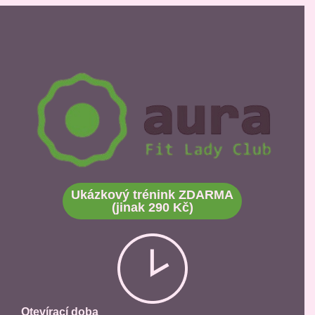
Ukázkový trénink ZDARMA
(jinak 290 Kč)
Otevírací doba