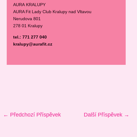
AURA KRALUPY
AURA Fit Lady Club Kralupy nad Vltavou
Nerudova 801
278 01 Kralupy
tel.: 771 277 040
kralupy@aurafit.cz
←
Předchozí Příspěvek
Další Příspěvek
→