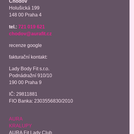
Chodov
Holušická 199
148 00 Praha 4
tel.:
721 019 621
chodov@aurafit.cz
recenze google
fakturační kontakt:
Lady Body Fit s.r.o.
Podnádražní 910/10
190 00 Praha 9
IČ:
29811881
FIO Banka: 2303556830/2010
AURA
KRALUPY
AURA Fit Lady Club