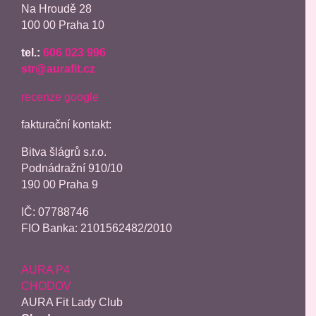
Na Hroudě 28
100 00 Praha 10
tel.:
606 023 996
str@aurafit.cz
recenze google
fakturační kontakt:
Bitva šlágrů s.r.o.
Podnádražní 910/10
190 00 Praha 9
IČ: 07788746
FIO Banka: 2101562482/2010
AURA P4
CHODOV
AURA Fit Lady Club