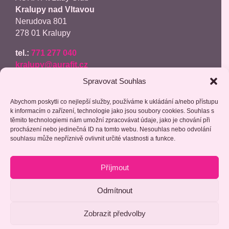
Kralupy nad Vltavou
Nerudova 801
278 01 Kralupy
tel.:
771 277 040
kralupy@aurafit.cz
Spravovat Souhlas
recenze google
Abychom poskytli co nejlepší služby, používáme k ukládání a/nebo přístupu
fakturační kontakt:
k informacím o zařízení, technologie jako jsou soubory cookies. Souhlas s
těmito technologiemi nám umožní zpracovávat údaje, jako je chování při
Stavba grilů s.r.o.
procházení nebo jedinečná ID na tomto webu. Nesouhlas nebo odvolání
Podnádražní 910/10
souhlasu může nepříznivě ovlivnit určité vlastnosti a funkce.
190 00 Praha 9
Příjmout
IČ: 17451965
FIO Banka: 2302293557/2010
Odmítnout
Zobrazit předvolby
Copyright Aurafit. Vytvořeno od
Prime Web Craft
.