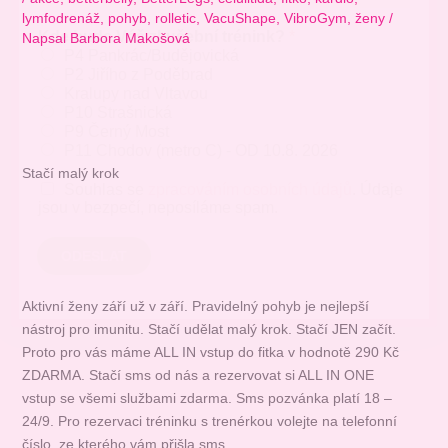
lymfodrenáž
,
pohyb
,
rolletic
,
VacuShape
,
VibroGym
,
ženy
/
Kde bude Váš zkušební trénink?
*
Napsal
Barbora Makošová
P4 Pankrác/Budějovická
P2 Jiřího z Poděbrad
Kralupy nad Vltavou
P10 Strašnická
P9 Černý Most
P11 Chodov (metro C) - OD 10.8. 2026
Stačí malý krok
Souhlas se
zpracováním osobních údajů
. Údaje
jsou v bezpečí, neposíláme spam.
ODESLAT
Aktivní ženy září už v září. Pravidelný pohyb je nejlepší
nástroj pro imunitu. Stačí udělat malý krok. Stačí JEN začít.
Proto pro vás máme ALL IN vstup do fitka v hodnotě 290 Kč
ZDARMA. Stačí sms od nás a rezervovat si ALL IN ONE
vstup se všemi službami zdarma. Sms pozvánka platí 18 –
24/9. Pro rezervaci tréninku s trenérkou volejte na telefonní
číslo, ze kterého vám přišla sms.