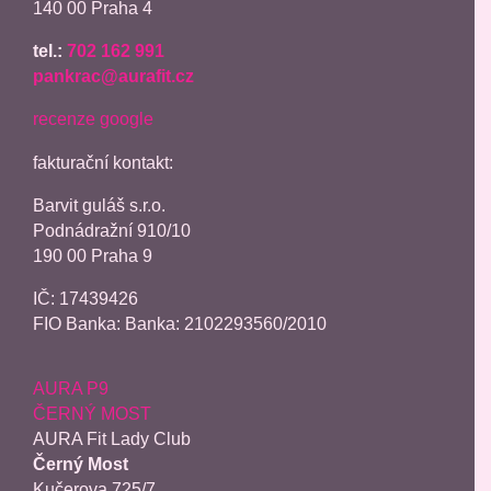
140 00 Praha 4
tel.:
702 162 991
pankrac@aurafit.cz
recenze google
fakturační kontakt:
Barvit guláš s.r.o.
Podnádražní 910/10
190 00 Praha 9
IČ:
17439426
FIO Banka: Banka: 2102293560/2010
AURA P9
ČERNÝ MOST
AURA Fit Lady Club
Černý Most
Kučerova 725/7