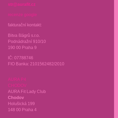
str@aurafit.cz
recenze google
fakturační kontakt:
Bitva šlágrů s.r.o.
Podnádražní 910/10
190 00 Praha 9
IČ: 07788746
FIO Banka: 2101562482/2010
AURA P4
CHODOV
AURA Fit Lady Club
Chodov
Holušická 199
148 00 Praha 4