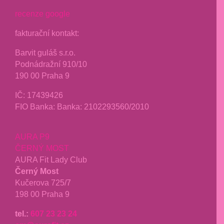
recenze google
fakturační kontakt:
Barvit guláš s.r.o.
Podnádražní 910/10
190 00 Praha 9
IČ:
17439426
FIO Banka: Banka: 2102293560/2010
AURA P9
ČERNÝ MOST
AURA Fit Lady Club
Černý Most
Kučerova 725/7
198 00 Praha 9
tel.:
607 23 23 24