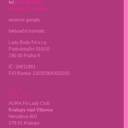
tel.:
721 019 621
chodov@aurafit.cz
recenze google
fakturační kontakt:
Lady Body Fit s.r.o.
Podnádražní 910/10
190 00 Praha 9
IČ:
29811881
FIO Banka: 2303556830/2010
AURA
KRALUPY
AURA Fit Lady Club
Kralupy nad Vltavou
Nerudova 801
278 01 Kralupy