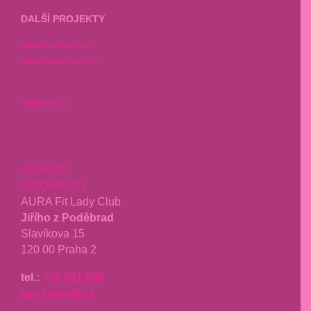
DALŠÍ PROJEKTY
www.kruhovy.cz
www.betterbelly.cz
selfness.cz
AURA P2
VINOHRADY
AURA Fit Lady Club
Jiřího z Poděbrad
Slavíkova 15
120 00 Praha 2
tel.:
702 021 000
jzp@aurafit.cz