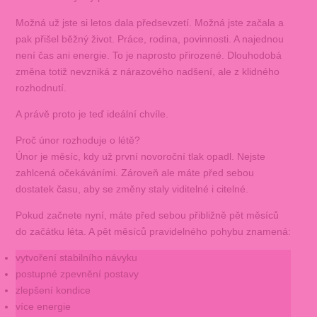
Možná už jste si letos dala předsevzetí. Možná jste začala a
pak přišel běžný život. Práce, rodina, povinnosti. A najednou
není čas ani energie. To je naprosto přirozené. Dlouhodobá
změna totiž nevzniká z nárazového nadšení, ale z klidného
rozhodnutí.
A právě proto je teď ideální chvíle.
Proč únor rozhoduje o létě?
Únor je měsíc, kdy už první novoroční tlak opadl. Nejste
zahlcená očekáváními. Zároveň ale máte před sebou
dostatek času, aby se změny staly viditelné i citelné.
Pokud začnete nyní, máte před sebou přibližně pět měsíců
do začátku léta. A pět měsíců pravidelného pohybu znamená:
vytvoření stabilního návyku
postupné zpevnění postavy
zlepšení kondice
více energie