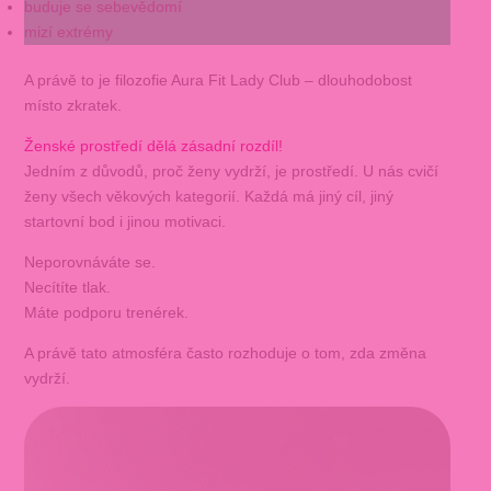
buduje se sebevědomí
mizí extrémy
A právě to je filozofie Aura Fit Lady Club – dlouhodobost
místo zkratek.
Ženské prostředí dělá zásadní rozdíl!
Jedním z důvodů, proč ženy vydrží, je prostředí. U nás cvičí
ženy všech věkových kategorií. Každá má jiný cíl, jiný
startovní bod i jinou motivaci.
Neporovnáváte se.
Necítíte tlak.
Máte podporu trenérek.
A právě tato atmosféra často rozhoduje o tom, zda změna
vydrží.