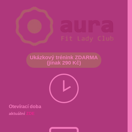
Ukázkový trénink ZDARMA
(jinak 290 Kč)
Otevírací doba
aktuální
ZDE