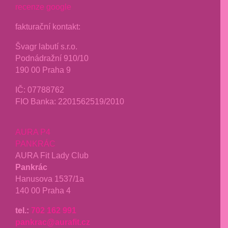
recenze google
fakturační kontakt:
Švagr labutí s.r.o.
Podnádražní 910/10
190 00 Praha 9
IČ: 07788762
FIO Banka: 2201562519/2010
AURA P4
PANKRÁC
AURA Fit Lady Club
Pankrác
Hanusova 1537/1a
140 00 Praha 4
tel.:
702 162 991
pankrac@aurafit.cz