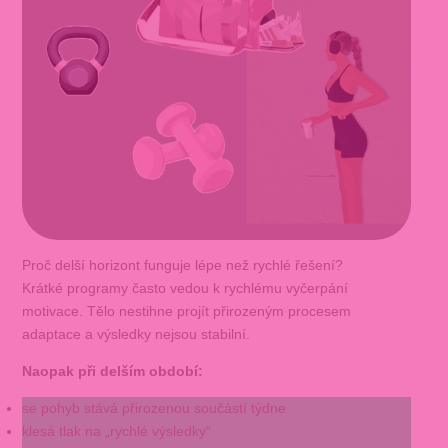
Proč delší horizont funguje lépe než rychlé řešení?
Krátké programy často vedou k rychlému vyčerpání
motivace. Tělo nestihne projít přirozeným procesem
adaptace a výsledky nejsou stabilní.
Naopak při delším období:
se pohyb stává přirozenou součástí týdne
klesá tlak na „rychlé výsledky“