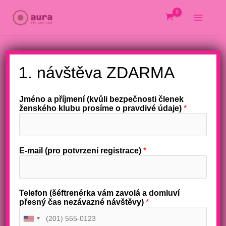
Přeskočit
na
obsah
X
1. návštěva ZDARMA
Jméno a příjmení (kvůli bezpečnosti členek
ženského klubu prosíme o pravdivé údaje)
*
E-mail (pro potvrzení registrace)
*
Telefon (šéftrenérka vám zavolá a domluví
přesný čas nezávazné návštěvy)
*