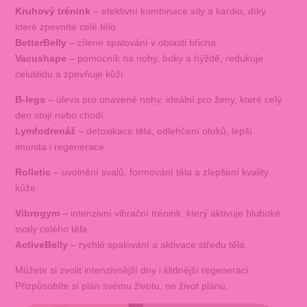
Kruhový trénink
– efektivní kombinace síly a kardio, díky
které zpevníte celé tělo.
BetterBelly
– cílené spalování v oblasti břicha.
Vacushape
– pomocník na nohy, boky a hýždě, redukuje
celulitidu a zpevňuje kůži.
B-legs
– úleva pro unavené nohy, ideální pro ženy, které celý
den stojí nebo chodí.
Lymfodrenáž
– detoxikace těla, odlehčení otoků, lepší
imunita i regenerace.
Rolletic
– uvolnění svalů, formování těla a zlepšení kvality
kůže
Vibrogym
– intenzivní vibrační trénink, který aktivuje hluboké
svaly celého těla.
ActiveBelly
– rychlé spalování a aktivace středu těla.
Můžete si zvolit intenzivnější dny i klidnější regeneraci.
Přizpůsobíte si plán svému životu, ne život plánu.