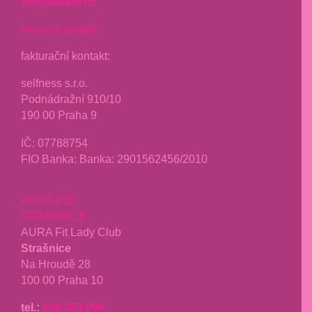
cm@aurafit.cz
recenze google
fakturační kontakt:
selfness s.r.o.
Podnádražní 910/10
190 00 Praha 9
IČ: 07788754
FIO Banka: Banka: 2901562456/2010
AURA P10
STRAŠNICE
AURA Fit Lady Club
Strašnice
Na Hroudě 28
100 00 Praha 10
tel.:
606 023 996