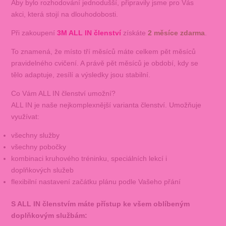
Aby bylo rozhodování jednodušší, připravily jsme pro Vás
akci, která stojí na dlouhodobosti.
Při zakoupení
3M ALL IN členství
získáte
2 měsíce zdarma
.
To znamená, že místo tří měsíců máte celkem pět měsíců
pravidelného cvičení. A právě pět měsíců je období, kdy se
tělo adaptuje, zesílí a výsledky jsou stabilní.
Co Vám ALL IN členství umožní?
ALL IN je naše nejkomplexnější varianta členství. Umožňuje
využívat:
všechny služby
všechny pobočky
kombinaci kruhového tréninku, speciálních lekcí i
doplňkových služeb
flexibilní nastavení začátku plánu podle Vašeho přání
S ALL IN členstvím máte přístup ke všem oblíbeným
doplňkovým službám: