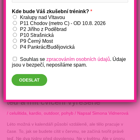
Kde bude Váš zkušební trénink?
*
Kralupy nad Vltavou
P11 Chodov (metro C) - OD 10.8. 2026
P2 Jiřího z Poděbrad
P10 Strašnická
P9 Černý Most
P4 Pankrác/Budějovická
Souhlas se
zpracováním osobních údajů
. Údaje
jsou v bezpečí, neposíláme spam.
ODESLAT
5 měsíců do léta: proč začít právě
teď a mít cvičení vyřešené
/
celulitida
,
kardio
,
outdoor
,
pohyb
/ Napsal
Simona Vidnerová
Léto možná v kalendáři působí vzdáleně, ale tělo pracuje v
čase. To, jak se budete cítit v červnu, se začíná tvořit právě
teď. Ne dva týdny před dovolenou. Ne v květnu. Ale v únoru.