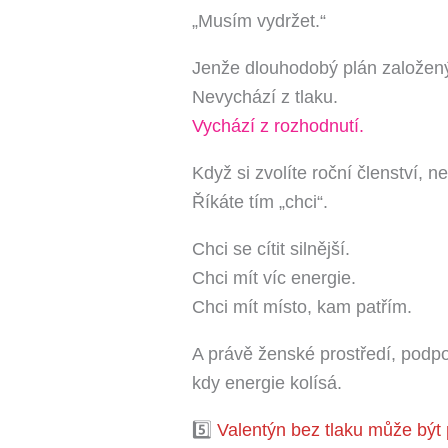
„Musím vydržet.“
Jenže dlouhodobý plán založený n
Nevychází z tlaku.
Vychází z rozhodnutí.
Když si zvolíte roční členství, ne
Říkáte tím „chci“.
Chci se cítit silnější.
Chci mít víc energie.
Chci mít místo, kam patřím.
A právě ženské prostředí, podpor
kdy energie kolísá.
5️⃣
Valentýn bez tlaku může být p