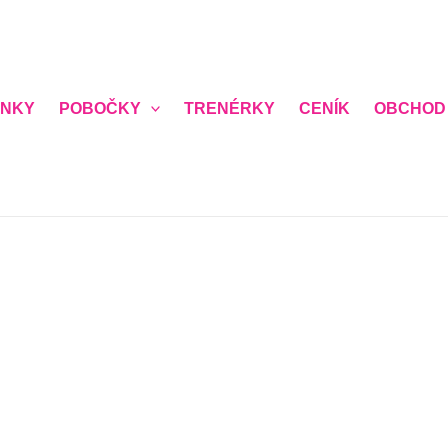
NKY
POBOČKY
TRENÉRKY
CENÍK
OBCHOD
vůli bezpečnosti členek ženského klubu prosíme o pravdivé
í registrace)
*
a vám zavolá a domluví přesný čas nezávazné návštěvy)
*