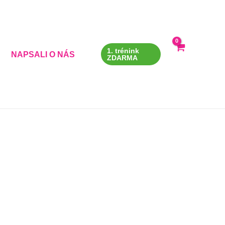
1. trénink
NAPSALI O NÁS
ZDARMA
 údaje)
*