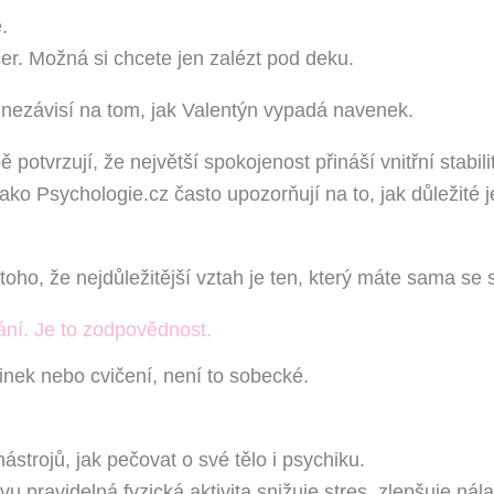
r. Možná si chcete jen zalézt pod deku.
 nezávisí na tom, jak Valentýn vypadá navenek.
otvrzují, že největší spokojenost přináší vnitřní stabili
jako Psychologie.cz často upozorňují na to, jak důležité
ho, že nejdůležitější vztah je ten, který máte sama se 
í. Je to zodpovědnost.
nek nebo cvičení, není to sobecké.
strojů, jak pečovat o své tělo i psychiku.
u pravidelná fyzická aktivita snižuje stres, zlepšuje ná