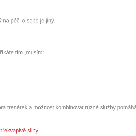
a péči o sebe je jiný.
říkáte tím „musím“.
a trenérek a možnost kombinovat různé služby pomáhá ud
řekvapivě silný