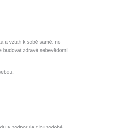
ta a vztah k sobě samé, ne
 je budovat zdravé sebevědomí
sebou.
ladu a podporuje dlouhodobé