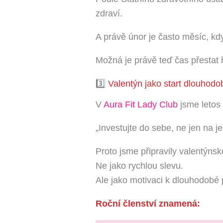
zdraví.
A právě únor je často měsíc, kdy
Možná je právě teď čas přestat ř
3️⃣
Valentýn jako start dlouhodo
V
Aura Fit Lady Club
jsme letos V
„Investujte do sebe, ne jen na je
Proto jsme připravily valentýnsko
Ne jako rychlou slevu.
Ale jako motivaci k dlouhodobé p
Roční členství znamená: