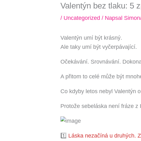
Valentýn bez tlaku: 5 
Kde bude Váš zkuše
/
Uncategorized
/ Napsal
Simona
P4 Pankrác/Budě
P9 Černý Most
P2 Jiřího z Poděb
P10 Strašnická
Valentýn umí být krásný.
Kralupy nad Vlta
Ale taky umí být vyčerpávající.
P11 Chodov (metr
Souhlas se
zprac
Očekávání. Srovnávání. Dokonal
A přitom to celé může být mnoh
ODESLAT
Co kdyby letos nebyl Valentýn o 
Protože sebeláska není fráze z I
1️⃣
Láska nezačíná u druhých. Za