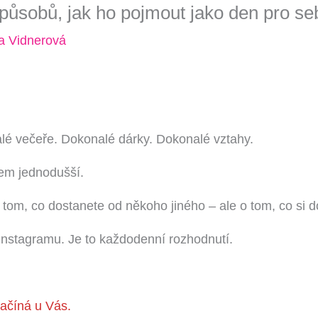
způsobů, jak ho pojmout jako den pro se
bní trénink?
*
 Vidnerová
jovická
rad
vou
o C) - OD 10.8. 2026
ováním osobních údajů
. Údaje jsou v bezpečí, neposíláme spa
é večeře. Dokonalé dárky. Dokonalé vztahy.
em jednodušší.
tom, co dostanete od někoho jiného – ale o tom, co si d
nstagramu. Je to každodenní rozhodnutí.
číná u Vás.