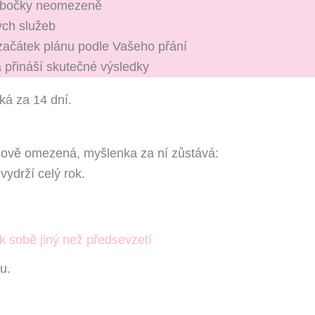
obočky neomezeně
ch služeb
 začátek plánu podle Vašeho přání
 přináší skutečné výsledky
á za 14 dní.
sově omezená, myšlenka za ní zůstává:
ydrží celý rok.
 sobě jiný než předsevzetí
.