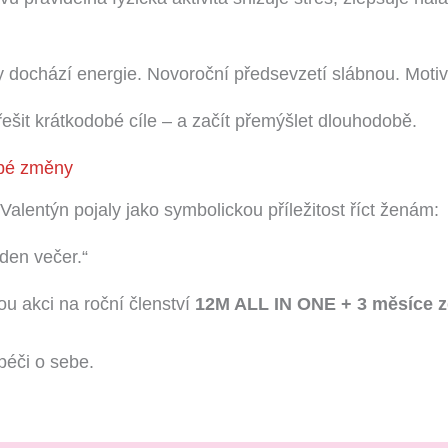
 dochází energie. Novoroční předsevzetí slábnou. Motiva
ešit krátkodobé cíle – a začít přemýšlet dlouhodobě.
bé změny
alentýn pojaly jako symbolickou příležitost říct ženám:
den večer.“
u akci na roční členství
12M ALL IN ONE + 3 měsíce zda
éči o sebe.