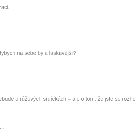
aci.
ybych na sebe byla laskavější?
ude o růžových srdíčkách – ale o tom, že jste se rozhod
…