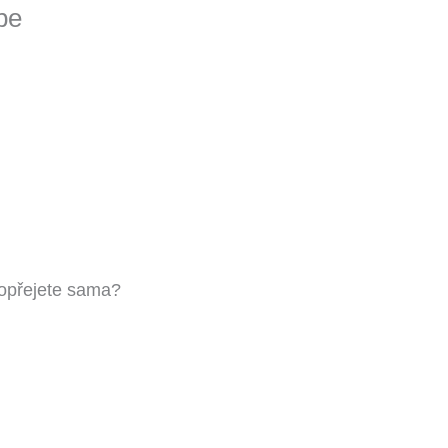
be
m.
opřejete sama?