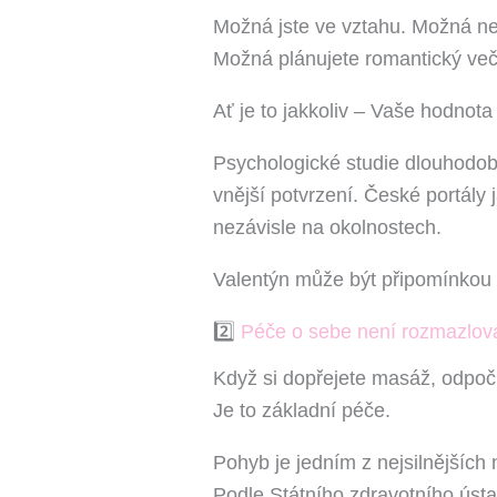
Možná jste ve vztahu. Možná ne.
Možná plánujete romantický veče
Ať je to jakkoliv – Vaše hodnota
Psychologické studie dlouhodobě p
vnější potvrzení. České portály 
nezávisle na okolnostech.
Valentýn může být připomínkou to
2️⃣
Péče o sebe není rozmazlován
Když si dopřejete masáž, odpoči
Je to základní péče.
Pohyb je jedním z nejsilnějších ná
Podle Státního zdravotního ústav