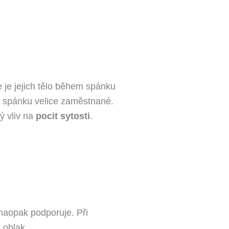
je jejich tělo během spánku
m spánku velice zaměstnané.
 vliv na
pocit sytosti
.
 naopak podporuje. Při
oblak.