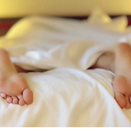
bní trénink?
*
o C) - OD 10.8. 2026
vou
rad
jovická
ováním osobních údajů
. Údaje jsou v bezpečí, neposíláme spa