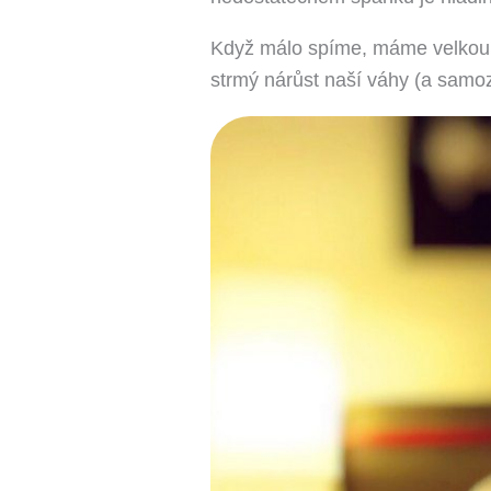
Když málo spíme, máme velkou c
strmý nárůst naší váhy (a samozř