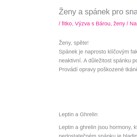
Ženy a spánek pro snaz
/
fitko
,
Výzva s Bárou
,
ženy
/ Na
Ženy, spěte!
Spánek je naprosto klíčovým fakt
neaktivní. A důležitost spánku p
Provádí opravy poškozené tkáně 
Leptin a Ghrelin
Leptin a ghrelin jsou hormony, kte
nedostatečném spánku je hladina 