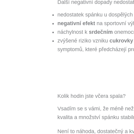
Další negativní dopady nedostat
nedostatek spánku u dospělých z
negativní efekt
na sportovní výk
náchylnost k
srdečním
onemocn
zvýšené riziko vzniku
cukrovky
d
symptomů, které předcházejí pro
Kolik hodin jste včera spala?
Vsadím se s vámi, že méně než ko
kvalita a množství spánku stabiln
Není to náhoda, dostatečný a kva