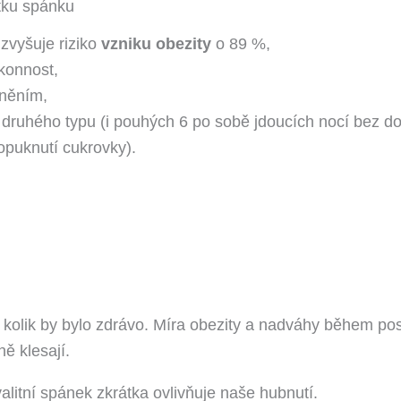
ku spánku
vyšuje riziko
vzniku obezity
o 89 %,
onnost,
ěním,
ruhého typu (i pouhých 6 po sobě jdoucích nocí bez do
puknutí cukrovky).
lik by bylo zdrávo. Míra obezity a nadváhy během posle
ě klesají.
litní spánek zkrátka ovlivňuje naše hubnutí.