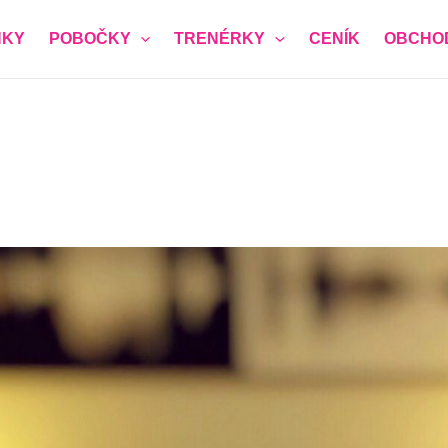
KY
POBOČKY
TRENÉRKY
CENÍK
OBCHO
ěva ZDARMA
vůli bezpečnosti členek ženského klubu prosíme o pravdivé
í registrace)
*
a vám zavolá a domluví přesný čas nezávazné návštěvy)
*