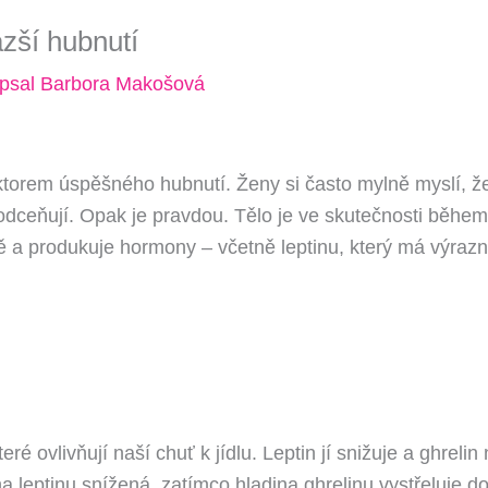
ší hubnutí
psal
Barbora Makošová
orem úspěšného hubnutí. Ženy si často mylně myslí, že 
odceňují. Opak je pravdou. Tělo je ve skutečnosti běhe
a produkuje hormony – včetně leptinu, který má výrazný
ré ovlivňují naší chuť k jídlu. Leptin jí snižuje a ghrelin
leptinu snížená, zatímco hladina ghrelinu vystřeluje do 