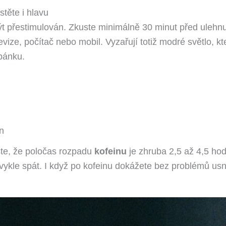
ěte i hlavu
 přestimulován. Zkuste minimálně 30 minut před ulehnu
levize, počítač nebo mobil. Vyzařují totiž modré světlo, k
pánku.
n
te, že poločas rozpadu
kofeinu
je zhruba 2,5 až 4,5 hod
ykle spát. I když po kofeinu dokážete bez problémů usn