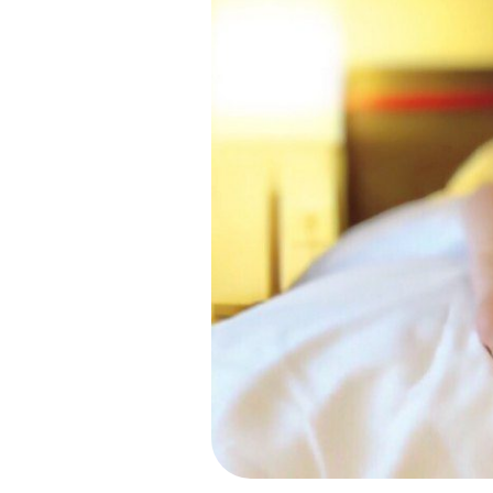
Kde bude Váš zkuše
P11 Chodov (metr
Kralupy nad Vlta
P10 Strašnická
P9 Černý Most
P2 Jiřího z Poděb
P4 Pankrác/Budě
Souhlas se
zprac
ODESLAT