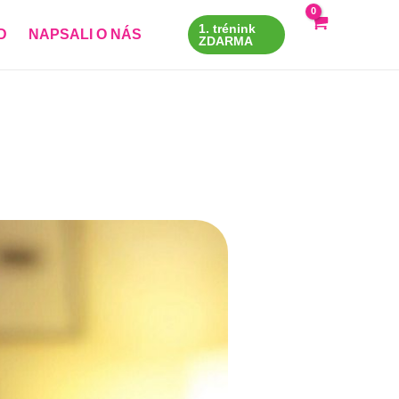
1. trénink
D
NAPSALI O NÁS
ZDARMA
X
 údaje)
*