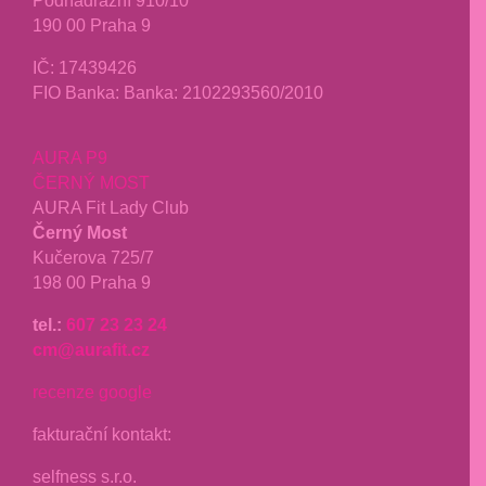
Podnádražní 910/10
190 00 Praha 9
IČ:
17439426
FIO Banka: Banka: 2102293560/2010
AURA P9
ČERNÝ MOST
AURA Fit Lady Club
Černý Most
Kučerova 725/7
198 00 Praha 9
tel.:
607 23 23 24
cm@aurafit.cz
recenze google
fakturační kontakt:
selfness s.r.o.