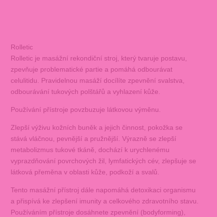
Rolletic
Rolletic je masážní rekondiční stroj, který tvaruje postavu,
zpevňuje problematické partie a pomáhá odbourávat
celulitidu. Pravidelnou masáží docílíte zpevnění svalstva,
odbourávání tukových polštářů a vyhlazení kůže.
Používání přístroje povzbuzuje látkovou výměnu.
Zlepší výživu kožních buněk a jejich činnost, pokožka se
stává vláčnou, pevnější a pružnější. Výrazně se zlepší
metabolizmus tukové tkáně, dochází k urychlenému
vyprazdňování povrchových žil, lymfatických cév, zlepšuje se
látková přeměna v oblasti kůže, podkoží a svalů.
Tento masážní přístroj dále napomáhá detoxikaci organismu
a přispívá ke zlepšení imunity a celkového zdravotního stavu.
Používáním přístroje dosáhnete zpevnění (bodyforming),