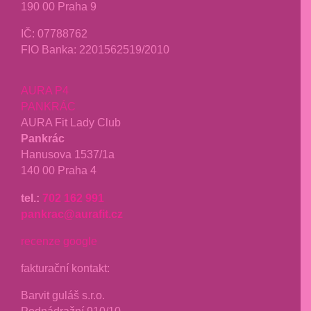
190 00 Praha 9
IČ: 07788762
FIO Banka: 2201562519/2010
AURA P4
PANKRÁC
AURA Fit Lady Club
Pankrác
Hanusova 1537/1a
140 00 Praha 4
tel.:
702 162 991
pankrac@aurafit.cz
recenze google
fakturační kontakt:
Barvit guláš s.r.o.