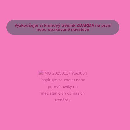
Vyzkoušejte si kruhový trénink ZDARMA na první
nebo opakované návštěvě
inspirujte se znovu nebo
poprvé: cviky na
mezistanicích od našich
trenérek