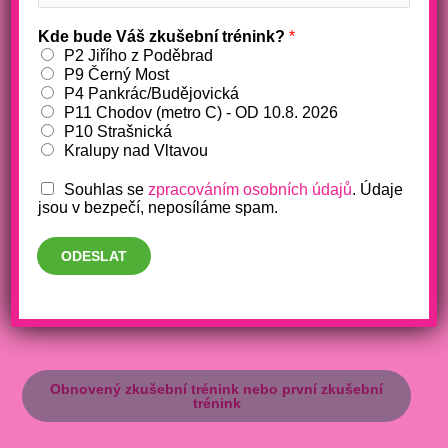
Kde bude Váš zkušební trénink?
*
Přijďte znovu: Máme novinky
P2 Jiřího z Poděbrad
P9 Černý Most
/
akce
,
fitko
,
ženy
/ Napsal
Barbora Makošová
P4 Pankrác/Budějovická
P11 Chodov (metro C) - OD 10.8. 2026
P10 Strašnická
Kralupy nad Vltavou
Souhlas se
zpracováním osobních údajů
. Údaje
jsou v bezpečí, neposíláme spam.
Nebo přijďte poprvé a nezávazně si vyzkoušejte všechny
naše služby
ODESLAT
Obnovený zkušební trénink nebo první zkušební
trénink