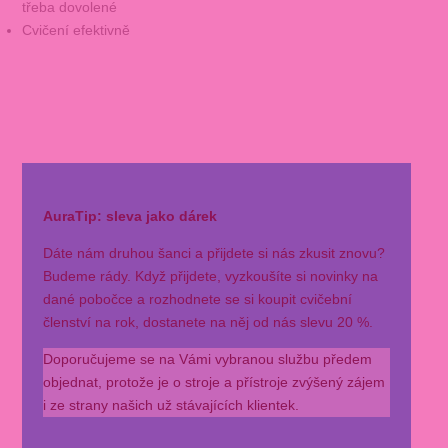
třeba dovolené
Cvičení efektivně
AuraTip: sleva jako dárek
Dáte nám druhou šanci a přijdete si nás zkusit znovu?
Budeme rády. Když přijdete, vyzkoušíte si novinky na
dané pobočce a rozhodnete se si koupit cvičební
členství na rok, dostanete na něj od nás slevu 20 %.
Doporučujeme se na Vámi vybranou službu předem
objednat, protože je o stroje a přístroje zvýšený zájem
i ze strany našich už stávajících klientek.