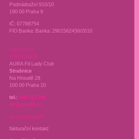
Podnádražní 910/10
190 00 Praha 9
IČ: 07788754
FIO Banka: Banka: 2901562456/2010
AURA P10
STRAŠNICE
AURA Fit Lady Club
Strašnice
Na Hroudě 28
100 00 Praha 10
tel.:
606 023 996
str@aurafit.cz
recenze google
fakturační kontakt: