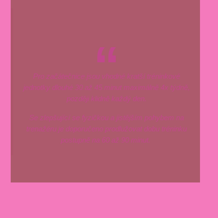
Pro začátečnice jsou vhodné kratší tréninkové
jednotky dlouhé 30 až 45 minut maximálně 4x týdně,
později klidně každý den.
Se zlepšující se fyzičkou a jistějším pohybem na
trenažéru je doporučeno prodlužovat dobu tréninku
postupně na 60 až 90 minut.