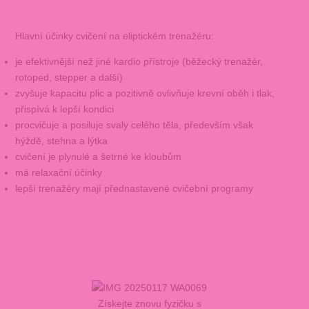
Hlavní účinky cvičení na eliptickém trenažéru:
je efektivnější než jiné kardio přístroje (běžecký trenažér,
rotoped, stepper a další)
zvyšuje kapacitu plic a pozitivně ovlivňuje krevní oběh i tlak,
přispívá k lepší kondici
procvičuje a posiluje svaly celého těla, především však
hýždě, stehna a lýtka
cvičení je plynulé a šetrné ke kloubům
má relaxační účinky
lepší trenažéry mají přednastavené cvičební programy
Získejte znovu fyzičku s