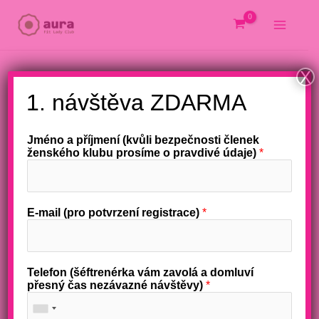
Přeskočit
na
obsah
X
1. návštěva ZDARMA
Jméno a příjmení (kvůli bezpečnosti členek
ženského klubu prosíme o pravdivé údaje)
*
E-mail (pro potvrzení registrace)
*
Telefon (šéftrenérka vám zavolá a domluví
přesný čas nezávazné návštěvy)
*