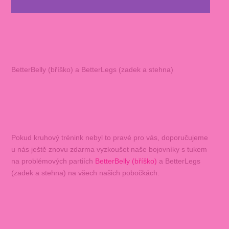
BetterBelly (bříško) a BetterLegs (zadek a stehna)
Pokud kruhový trénink nebyl to pravé pro vás, doporučujeme
u nás ještě znovu zdarma vyzkoušet naše bojovníky s tukem
na problémových partiích
BetterBelly (bříško)
a BetterLegs
(zadek a stehna) na všech našich pobočkách.