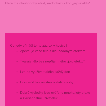
které má dlouhodobý efekt, nedochází k tzv. „jojo efektu“.
Co tedy přináší tento zázrak v kostce?
Zpevňuje vaše tělo s dlouhodobým efektem
Tvaruje tělo bez nepříjemného „jojo efektu“
Lze ho využívat takřka každý den
Lze cvičit bez asistence další osoby
Dobré výsledky jsou ověřeny mnoha lety praxe
a zkušenostmi uživatelek