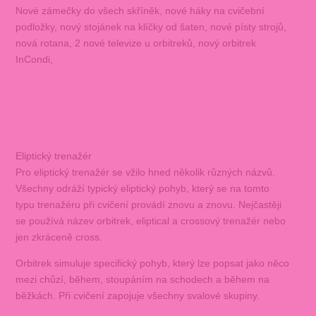
Nové zámečky do všech skříněk, nové háky na cvičební
podložky, nový stojánek na klíčky od šaten, nové písty strojů,
nová rotana, 2 nové televize u orbitreků, nový orbitrek
InCondi,
Eliptický trenažér
Pro eliptický trenažér se vžilo hned několik různých názvů.
Všechny odráží typický eliptický pohyb, který se na tomto
typu trenažéru při cvičení provádí znovu a znovu. Nejčastěji
se používá název orbitrek, eliptical a crossový trenažér nebo
jen zkráceně cross.
Orbitrek simuluje specifický pohyb, který lze popsat jako něco
mezi chůzí, během, stoupáním na schodech a během na
běžkách. Při cvičení zapojuje všechny svalové skupiny.