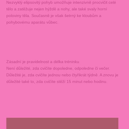
Nezvyklý elipsovitý pohyb umožňuje intenzivně procvičit celé
tělo a zatěžuje nejen hýždě a nohy, ale také svaly horní
poloviny těla. Současně je však šetrný ke kloubům a
pohybovému aparátu vůbec.
Zásadní je pravidelnost a délka tréninku
Není důležité, zda cvičíte dopoledne, odpoledne či večer.
Důležité je, zda cvičíte jednou nebo čtyřikrát týdně. A znovu je
důležité také to, zda cvičíte stěží 15 minut nebo hodinu.