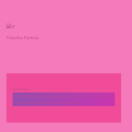
Pobočka Pankrác
Novinky:
nová malba zdí v koupelně, nová sprcha, nová televize
s inspirací na cviky na mezistanicích