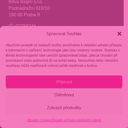
Bitva šlágrů s.r.o.
Podnádražní 910/10
190 00 Praha 9
IČ: 07788746
FIO Banka: 2101562482/2010
Spravovat Souhlas
Abychom poskytli co nejlepší služby, používáme k ukládání a/nebo přístupu
AURA P4
k informacím o zařízení, technologie jako jsou soubory cookies. Souhlas s
CHODOV
těmito technologiemi nám umožní zpracovávat údaje, jako je chování při
procházení nebo jedinečná ID na tomto webu. Nesouhlas nebo odvolání
AURA Fit Lady Club
souhlasu může nepříznivě ovlivnit určité vlastnosti a funkce.
Chodov
Holušická 199
Příjmout
148 00 Praha 4
tel.:
721 019 621
Odmítnout
chodov@aurafit.cz
Zobrazit předvolby
recenze google
Zásady cookies
Zásady ochrany osobních údajů
fakturační kontakt: