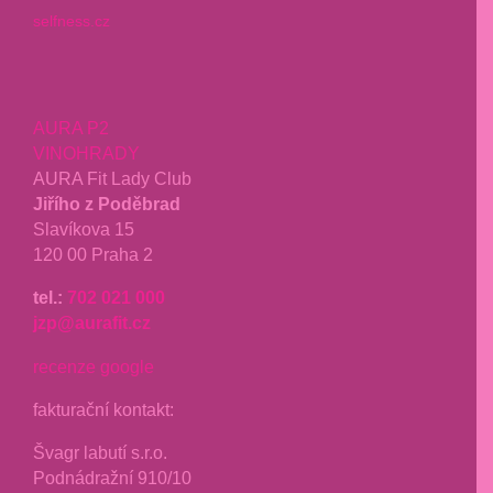
selfness.cz
AURA P2
VINOHRADY
AURA Fit Lady Club
Jiřího z Poděbrad
Slavíkova 15
120 00 Praha 2
tel.:
702 021 000
jzp@aurafit.cz
recenze google
fakturační kontakt:
Švagr labutí s.r.o.
Podnádražní 910/10