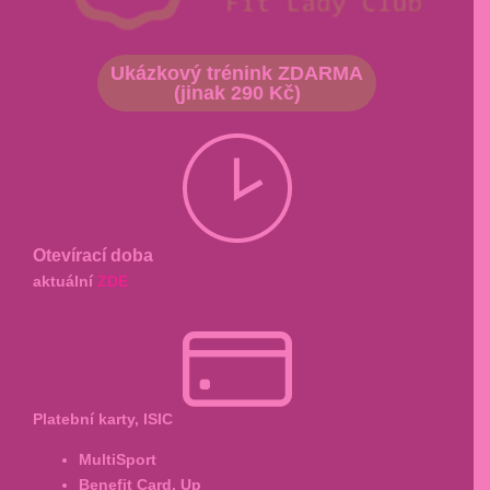
Ukázkový trénink ZDARMA
(jinak 290 Kč)
Otevírací doba
aktuální
ZDE
Platební karty, ISIC
MultiSport
Benefit Card, Up