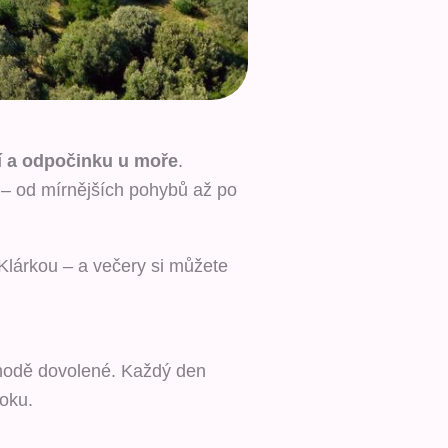
í a odpočinku u moře
.
 – od mírnějších pohybů až po
Klárkou – a večery si můžete
ohodě dovolené. Každý den
roku.