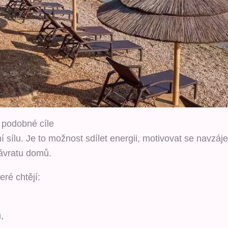
í podobné cíle
 sílu. Je to možnost sdílet energii, motivovat se navzáj
ávratu domů.
ré chtějí:
,