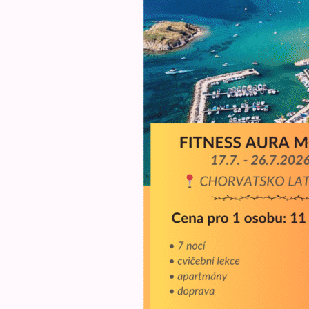
Kde bude Váš zkuše
P11 Chodov (metr
P2 Jiřího z Poděb
P9 Černý Most
P4 Pankrác/Budě
P10 Strašnická
Kralupy nad Vlta
Souhlas se
zprac
ODESLAT