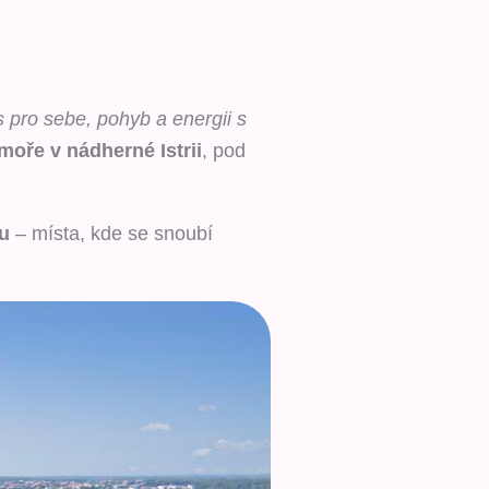
s pro sebe, pohyb a energii s
moře v nádherné Istrii
, pod
u
– místa, kde se snoubí