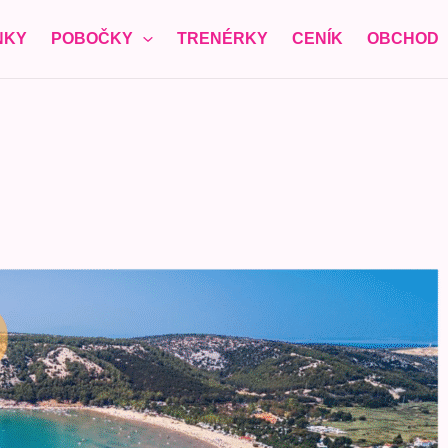
NKY
POBOČKY
TRENÉRKY
CENÍK
OBCHOD
ěva ZDARMA
vůli bezpečnosti členek ženského klubu prosíme o pravdivé
í registrace)
*
a vám zavolá a domluví přesný čas nezávazné návštěvy)
*