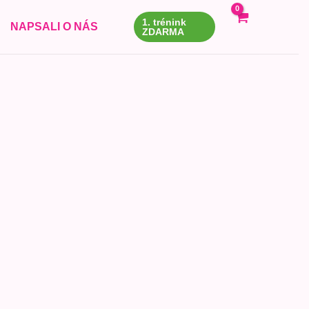
1. trénink
NAPSALI O NÁS
ZDARMA
X
 údaje)
*