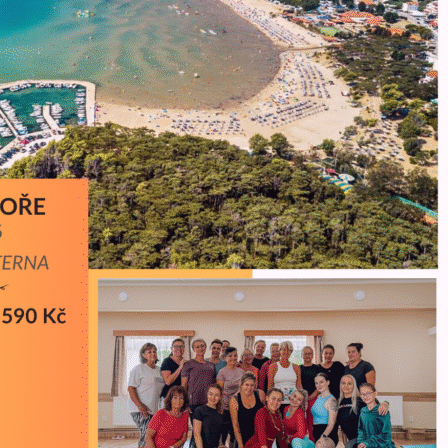
bní trénink?
*
o C) - OD 10.8. 2026
rad
jovická
vou
ováním osobních údajů
. Údaje jsou v bezpečí, neposíláme spa