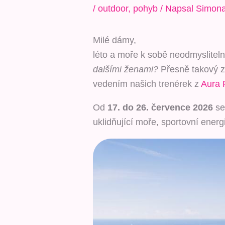
/
outdoor
,
pohyb
/ Napsal
Simona
Milé dámy,
léto a moře k sobě neodmysliteln
dalšími ženami?
Přesně takový z
vedením našich trenérek z
Aura 
Od
17. do 26. července 2026
se
uklidňující moře, sportovní ener