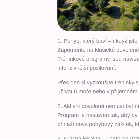
1. Pohyb, který baví – i když jst
Zapomeňte na klasické dovolené 
Tréninkové programy jsou navrže
intenzivnější posilování.
Přes den si vyzkoušíte tréninky
užívat u moře nebo v příjemném p
2. Aktivní dovolená nemusí být n
Program je nastaven tak, aby by
přináší nový pohybový zážitek, k
3. Krásná lokalita – Lanterna (Istr