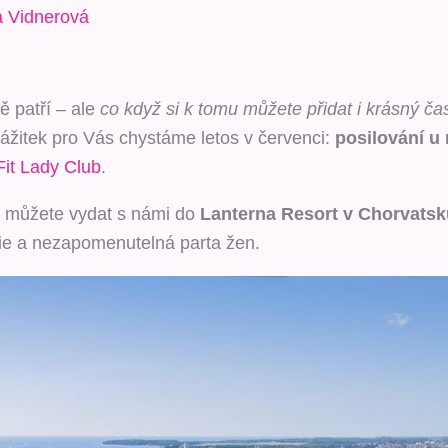
 Vidnerová
ě patří – ale
co když si k tomu můžete přidat i krásný ča
ážitek pro Vás chystáme letos v červenci:
posilování u 
Fit Lady Club
.
 můžete vydat s námi do
Lanterna Resort v Chorvatsk
gie a nezapomenutelná parta žen.