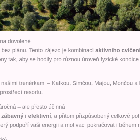
e na dovolené
bez plánu. Tento zájezd je kombinací
aktivního cvičen
ny tak, aby se hodily pro různou úroveň fyzické kondice
 s našimi trenérkami – Katkou, Simčou, Majou, Mončou a 
rostředí resortu.
áročná – ale přesto účinná
l
zábavný i efektivní
, a přitom přizpůsobený celkové p
terý podpoří vaši energii a motivaci pokračovat i během 
ie)