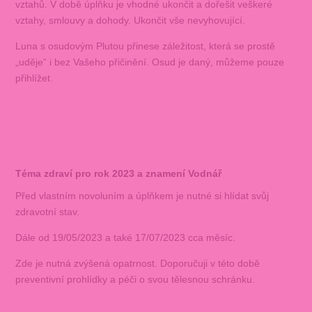
vztahů. V době úplňku je vhodné ukončit a dořešit veškeré
vztahy, smlouvy a dohody. Ukončit vše nevyhovující.
Luna s osudovým Plutou přinese záležitost, která se prostě
„uděje“ i bez Vašeho přičinění. Osud je daný, můžeme pouze
přihlížet.
Téma zdraví pro rok 2023 a znamení Vodnář
Před vlastním novoluním a úplňkem je nutné si hlídat svůj
zdravotní stav.
Dále od 19/05/2023 a také 17/07/2023 cca měsíc.
Zde je nutná zvýšená opatrnost. Doporučuji v této době
preventivní prohlídky a péči o svou tělesnou schránku.