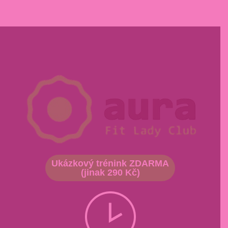
Ukázkový trénink ZDARMA
(jinak 290 Kč)