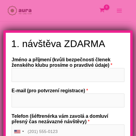
Přeskočit
na
obsah
X
1. návštěva ZDARMA
Jméno a příjmení (kvůli bezpečnosti členek
ženského klubu prosíme o pravdivé údaje)
*
E-mail (pro potvrzení registrace)
*
Telefon (šéftrenérka vám zavolá a domluví
přesný čas nezávazné návštěvy)
*