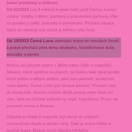
čekat problémy a těžkosti
Od 01/2023
cca 9 měsíců budete řešit „pod Černou Lunou“
vztahy. Vztahy s dětmi, partnery a pracovními partnery. Vše
co souvisí s rodiči, potomky a partnerství. Přichází situace,
které se otevírají a je nutné je během roku řešit.
Od 10/2023
Černá Luna
odemyká brány do minulých životů
a právě přechází přes téma okultismu, transformace duše,
sexuality a peněz.
Mohou se vyhrotit vztahy s dětmi nebo rodiči a mateřství.
Situace, které vytáhne na povrch, se budou také týkat peněz,
které sdílíte s někým dalším, jako jsou partneři, společníci,
nebo banky. Černá Luna tyto situace pročistí. Přichází vám
do života lidé, kterým můžete dlužit peníze nebo dluží oni
vám, také se můžete zadlužit vy, např. hypotékou. Pozor na
pracovní rovinu a finance.
Důležité je hlídat si majetek, být věrný ve vztazích,
nezneužívat rituály a okultní vědy. Dále je nutné hlídat si
možné úrazy. Možné úmrtí někoho blízkého.