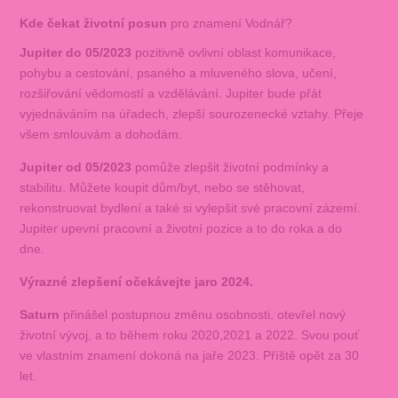
Kde čekat životní posun
pro znamení Vodnář?
Jupiter do 05/2023
pozitivně ovlivní oblast komunikace,
pohybu a cestování, psaného a mluveného slova, učení,
rozšiřování vědomostí a vzdělávání. Jupiter bude přát
vyjednáváním na úřadech, zlepší sourozenecké vztahy. Přeje
všem smlouvám a dohodám.
Jupiter od 05/2023
pomůže zlepšit životní podmínky a
stabilitu. Můžete koupit dům/byt, nebo se stěhovat,
rekonstruovat bydlení a také si vylepšit své pracovní zázemí.
Jupiter upevní pracovní a životní pozice a to do roka a do
dne.
Výrazné zlepšení očekávejte jaro 2024.
Saturn
přinášel postupnou změnu osobnosti, otevřel nový
životní vývoj, a to během roku 2020,2021 a 2022. Svou pouť
ve vlastním znamení dokoná na jaře 2023. Příště opět za 30
let.