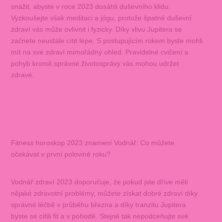
snažit, abyste v roce 2023 dosáhli duševního klidu.
Vyzkoušejte však meditaci a jógu, protože špatné duševní
zdraví vás může ovlivnit i fyzicky. Díky vlivu Jupitera se
začnete neustále cítit lépe. S postupujícím rokem byste mohli
mít na své zdraví mimořádný ohled. Pravidelné cvičení a
pohyb kromě správné životosprávy vás mohou udržet
zdravé.
Fitness horoskop 2023 znamení Vodnář: Co můžete
očekávat v první polovině roku?
Vodnář zdraví 2023 doporučuje, že pokud jste dříve měli
nějaké zdravotní problémy, můžete získat dobré zdraví díky
správné léčbě v průběhu března a díky tranzitu Jupitera
byste se cítili fit a v pohodě. Stejně tak nepodceňujte své