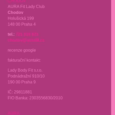
CHODOV
AURA Fit Lady Club
Chodov
Holušická 199
148 00 Praha 4
tel.:
721 019 621
chodov@aurafit.cz
recenze google
fakturační kontakt:
Lady Body Fit s.r.o.
Podnádražní 910/10
190 00 Praha 9
IČ:
29811881
FIO Banka: 2303556830/2010
AURA