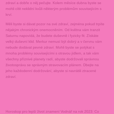
zdraví a dobře o něj pečujte. Kolem měsíce dubna byste se
mohli cítit neklidní kvůli některým problémům souvisejícím s
krví.
Měli byste si dávat pozor na své zdraví, zejména pokud trpíte
nějakým chronickým onemocněním. Od května vám tranzit
Saturnu napovídá, že budete duševně i fyzicky fit. Získáte
velký duševní klid. Merkur nemusí být dobrý a v červnu vám
nebude dodávat pevné zdraví. Mohli byste se potýkat s
mnoha problémy souvisejícími s otravou jídlem, a tak vám
všechny příznivé planety radí, abyste dodržovali správnou
životosprávu se správným stravovacím plánem. Dbejte na
jeho každodenní dodržování, abyste si navrátili ztracené
zdraví.
Horoskop pro lepší život znamení Vodnář na rok 2023: Co