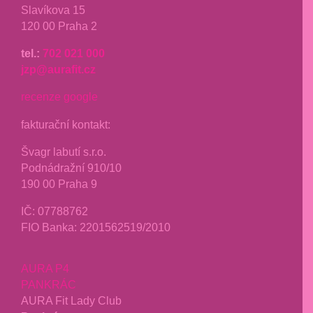
Slavíkova 15
120 00 Praha 2
tel.:
702 021 000
jzp@aurafit.cz
recenze google
fakturační kontakt:
Švagr labutí s.r.o.
Podnádražní 910/10
190 00 Praha 9
IČ: 07788762
FIO Banka: 2201562519/2010
AURA P4
PANKRÁC
AURA Fit Lady Club