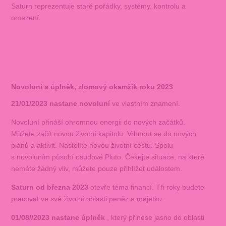
Saturn reprezentuje staré pořádky, systémy, kontrolu a
omezení.
Novoluní a úplněk, zlomový okamžik roku 2023
21/
01
/20
23
nastane
novoluní
ve vlastním znamení.
Novoluní přináší ohromnou energii do nových začátků.
Můžete začít novou životní kapitolu. Vrhnout se do nových
plánů a aktivit. Nastolíte novou životní cestu. Spolu
s novoluním působí osudové Pluto. Čekejte situace, na které
nemáte žádný vliv, můžete pouze přihlížet událostem.
Saturn od března 2023
otevře téma financí. Tři roky budete
pracovat ve své životní oblasti peněz a majetku.
01/08//2023 nastane úplněk
, který přinese jasno do oblasti