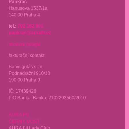
Pankrác
Hanusova 1537/1a
140 00 Praha 4
tel.:
702 162 991
pankrac@aurafit.cz
recenze google
fakturační kontakt:
Barvit guláš s.r.o.
Podnádražní 910/10
190 00 Praha 9
IČ:
17439426
FIO Banka: Banka: 2102293560/2010
AURA P9
ČERNÝ MOST
AURA Fit Lady Club