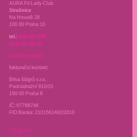
AURA Fit Lady Club
Strašnice
Na Hroudě 28
100 00 Praha 10
tel.:
606 023 996
str@aurafit.cz
recenze google
fakturační kontakt:
Bitva šlágrů s.r.o.
Podnádražní 910/10
190 00 Praha 9
IČ: 07788746
FIO Banka: 2101562482/2010
AURA P4