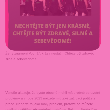
Ženy znamení Vodnář, krása nestačí. Chtějte být zdravé,
silné a sebevědomé!
Venuše ukazuje, že byste obecně mohli mít drobné zdravotní
problémy a v roce 2023 můžete mít také zažívací potíže z
práce. Neberte to jako malý problém, protože se můžete
potýkat s většími zdravotními problémy. Pokud užíváte léky