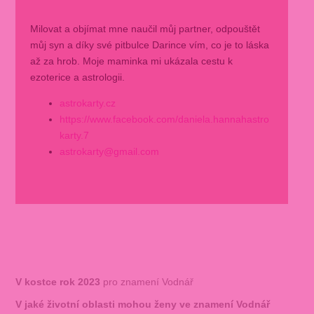
Milovat a objímat mne naučil můj partner, odpouštět
můj syn a díky své pitbulce Darince vím, co je to láska
až za hrob. Moje maminka mi ukázala cestu k
ezoterice a astrologii.
astrokarty.cz
https://www.facebook.com/daniela.hannahastro
karty.7
astrokarty@gmail.com
V kostce rok 2023
pro znamení Vodnář
V jaké životní oblasti mohou ženy ve znamení Vodnář