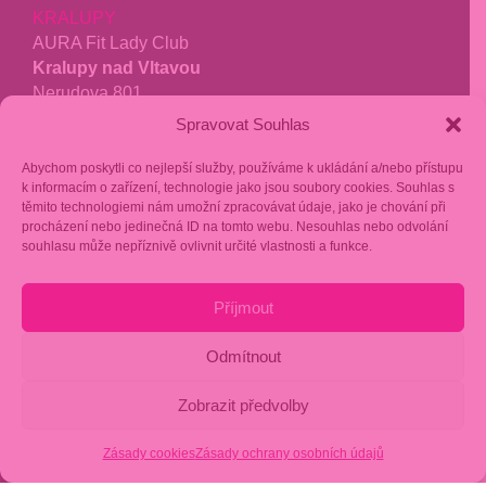
KRALUPY
AURA Fit Lady Club
Kralupy nad Vltavou
Nerudova 801
278 01 Kralupy
Spravovat Souhlas
tel.:
771 277 040
Abychom poskytli co nejlepší služby, používáme k ukládání a/nebo přístupu
kralupy@aurafit.cz
k informacím o zařízení, technologie jako jsou soubory cookies. Souhlas s
těmito technologiemi nám umožní zpracovávat údaje, jako je chování při
recenze google
procházení nebo jedinečná ID na tomto webu. Nesouhlas nebo odvolání
souhlasu může nepříznivě ovlivnit určité vlastnosti a funkce.
fakturační kontakt:
Příjmout
Stavba grilů s.r.o.
Podnádražní 910/10
Odmítnout
190 00 Praha 9
IČ: 17451965
Zobrazit předvolby
FIO Banka: 2302293557/2010
Zásady cookies
Zásady ochrany osobních údajů