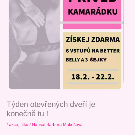
Kde bude Váš zkušební trénink?
*
P4 Pankrác/Budějovická
P10 Strašnická
P11 Chodov (metro C) - OD 10.8. 2026
P2 Jiřího z Poděbrad
Kralupy nad Vltavou
P9 Černý Most
Souhlas se
zpracováním osobních údajů
. Údaje
jsou v bezpečí, neposíláme spam.
ODESLAT
Týden otevřených dveří je
konečně tu !
/
akce
,
fitko
/ Napsal
Barbora Makošová