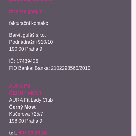
recenze google
fakturační kontakt:
Barvit guláš s.r.o.
Podnádražní 910/10
190 00 Praha 9
IČ:
17439426
FIO Banka: Banka: 2102293560/2010
AURA P9
ČERNÝ MOST
AURA Fit Lady Club
Černý Most
Kučerova 725/7
198 00 Praha 9
tel.:
607 23 23 24