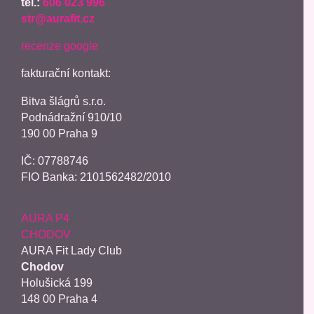
tel.:
606 023 996
str@aurafit.cz
recenze google
fakturační kontakt:
Bitva šlágrů s.r.o.
Podnádražní 910/10
190 00 Praha 9
IČ: 07788746
FIO Banka: 2101562482/2010
AURA P4
CHODOV
AURA Fit Lady Club
Chodov
Holušická 199
148 00 Praha 4