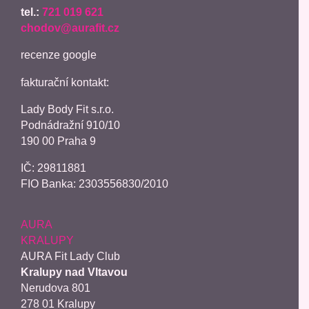
tel.:
721 019 621
chodov@aurafit.cz
recenze google
fakturační kontakt:
Lady Body Fit s.r.o.
Podnádražní 910/10
190 00 Praha 9
IČ:
29811881
FIO Banka: 2303556830/2010
AURA
KRALUPY
AURA Fit Lady Club
Kralupy nad Vltavou
Nerudova 801
278 01 Kralupy