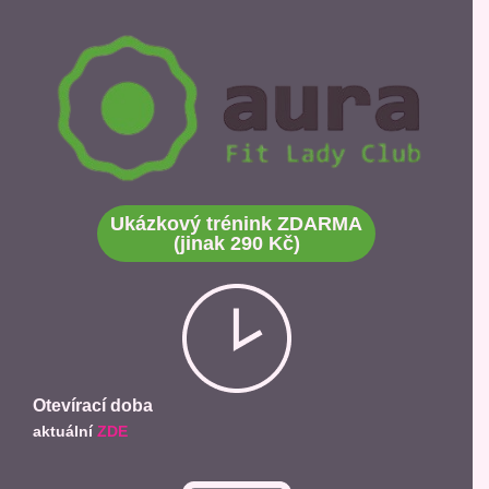
Ukázkový trénink ZDARMA
(jinak 290 Kč)
Otevírací doba
aktuální
ZDE