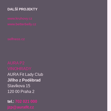
DALŠÍ PROJEKTY
www.kruhovy.cz
www.betterbelly.cz
selfness.cz
AURA P2
VINOHRADY
AURA Fit Lady Club
Jiřího z Poděbrad
Slavíkova 15
120 00 Praha 2
tel.:
702 021 000
jzp@aurafit.cz