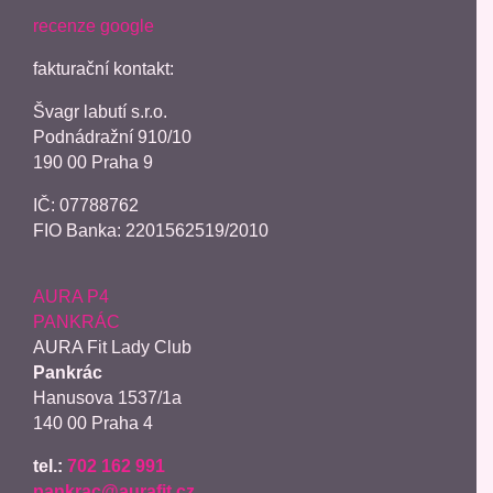
recenze google
fakturační kontakt:
Švagr labutí s.r.o.
Podnádražní 910/10
190 00 Praha 9
IČ: 07788762
FIO Banka: 2201562519/2010
AURA P4
PANKRÁC
AURA Fit Lady Club
Pankrác
Hanusova 1537/1a
140 00 Praha 4
tel.:
702 162 991
pankrac@aurafit.cz