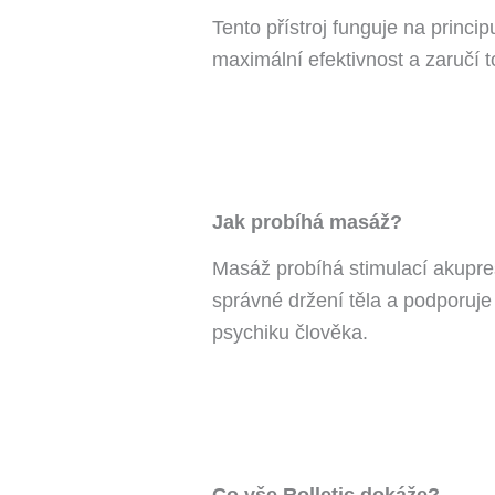
Tento přístroj funguje na princi
maximální efektivnost a zaručí 
Jak probíhá masáž?
Masáž probíhá stimulací akupres
správné držení těla a podporuje
psychiku člověka.
Co vše Rolletic dokáže?