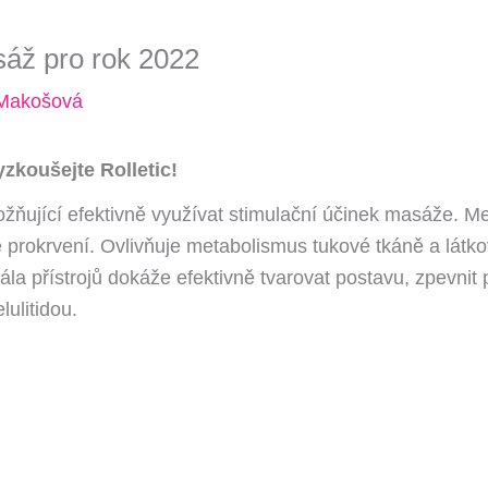
sáž pro rok 2022
 Makošová
yzkoušejte Rolletic!
ožňující efektivně využívat stimulační účinek masáže. 
é prokrvení. Ovlivňuje metabolismus tukové tkáně a látk
la přístrojů dokáže efektivně tvarovat postavu, zpevnit 
ulitidou.