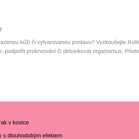
?
azenou kůži či vytvarovanou postavu? Vyzkoušejte Rollet
, podpořit prokrvování či detoxikovat organismus. Před
rak v kostce
lo s dlouhodobým efektem