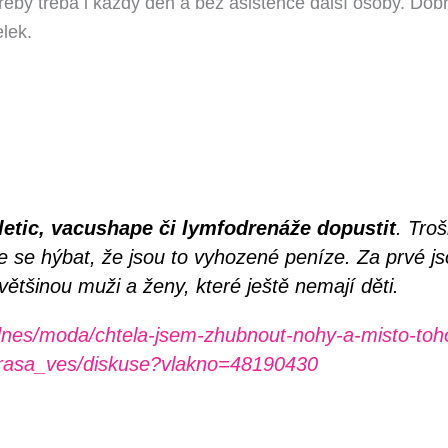
řeby třeba i každý den a bez asistence další osoby. Do
elek.
etic, vacushape či lymfodrenáže dopustit
. Tro
více se hýbat, že jsou to vyhozené peníze. Za prvé 
většinou muži a ženy, které ještě nemají děti.
nes/moda/chtela-jsem-zhubnout-nohy-a-misto-toho-u
rasa_ves/diskuse?vlakno=48190430