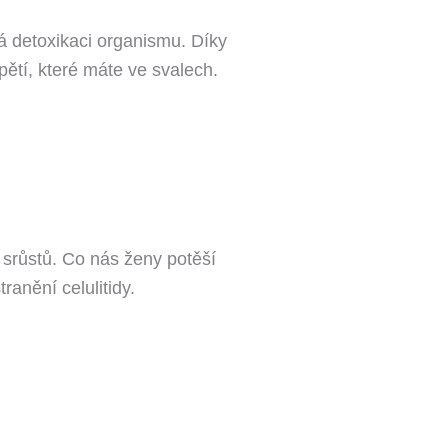
á detoxikaci organismu. Díky
pětí, které máte ve svalech.
 srůstů. Co nás ženy potěší
anění celulitidy.