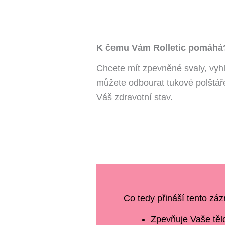
K čemu Vám Rolletic pomáhá
Chcete mít zpevněné svaly, vyhl
můžete odbourat tukové polštáře
Váš zdravotní stav.
Co tedy přináší tento záz
Zpevňuje Vaše tě