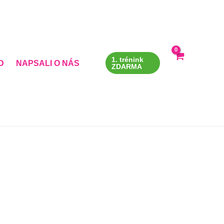
1. trénink
D
NAPSALI O NÁS
ZDARMA