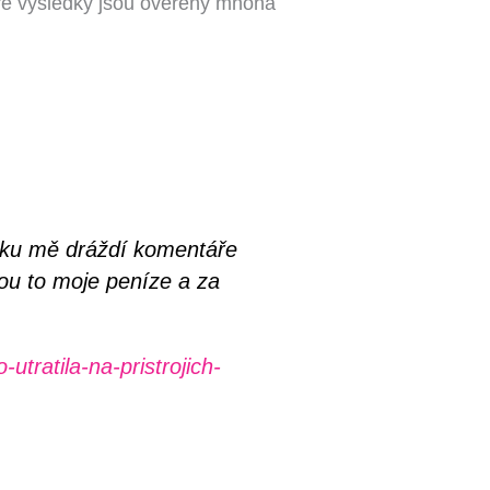
bré výsledky jsou ověřeny mnoha
šku mě dráždí komentáře
jsou to moje peníze a za
tratila-na-pristrojich-