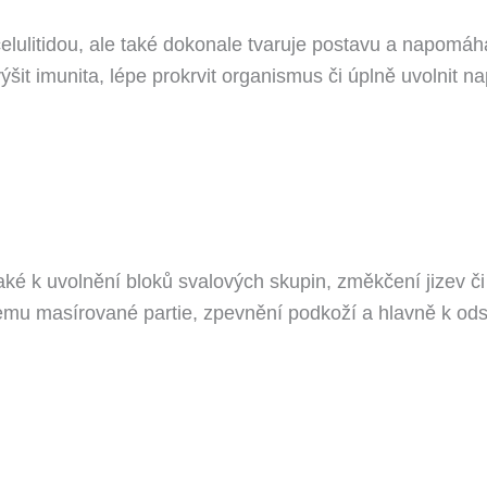
lulitidou, ale také dokonale tvaruje postavu a napomáh
šit imunita, lépe prokrvit organismus či úplně uvolnit na
aké k uvolnění bloků svalových skupin, změkčení jizev či
mu masírované partie, zpevnění podkoží a hlavně k odstr