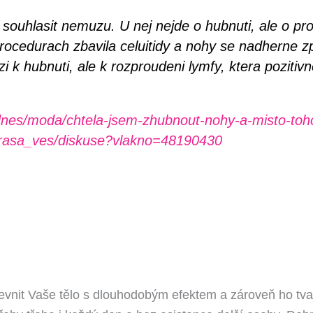
 souhlasit nemuzu. U nej nejde o hubnuti, ale o pr
rocedurach zbavila celuitidy a nohy se nadherne z
 k hubnuti, ale k rozproudeni lymfy, ktera pozitivn
nes/moda/chtela-jsem-zhubnout-nohy-a-misto-toho-u
rasa_ves/diskuse?vlakno=48190430
vnit Vaše tělo s dlouhodobým efektem a zároveň ho tvarov