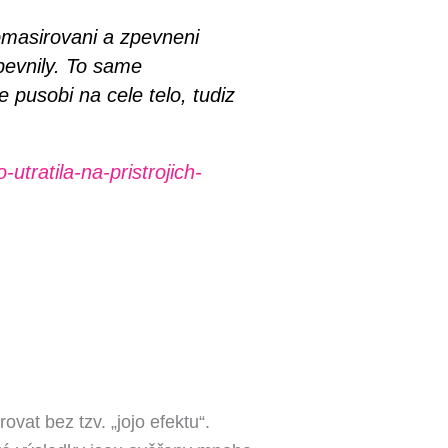
omasirovani a zpevneni
pevnily. To same
e pusobi na cele telo, tudiz
tratila-na-pristrojich-
at bez tzv. „jojo efektu“.