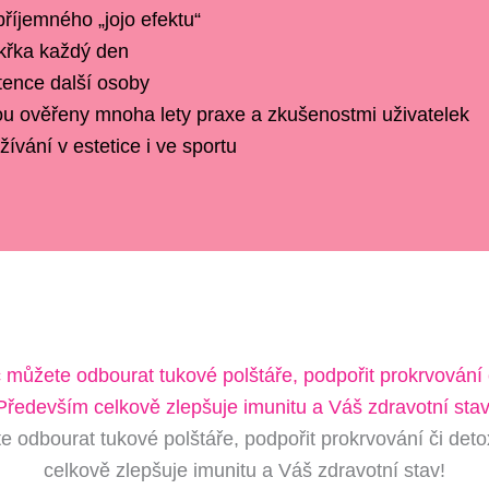
příjemného „jojo efektu“
akřka každý den
stence další osoby
ou ověřeny mnoha lety praxe a zkušenostmi uživatelek
ívání v estetice i ve sportu
te odbourat tukové polštáře, podpořit prokrvování či de
celkově zlepšuje imunitu a Váš zdravotní stav!