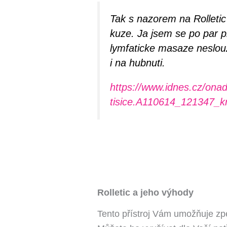
Tak s nazorem na Rolletic
kuze. Ja jsem se po par p
lymfaticke masaze neslouzi
i na hubnuti.
https://www.idnes.cz/onad
tisice.A110614_121347_k
Rolletic a jeho výhody
Tento přístroj Vám umožňuje zpe