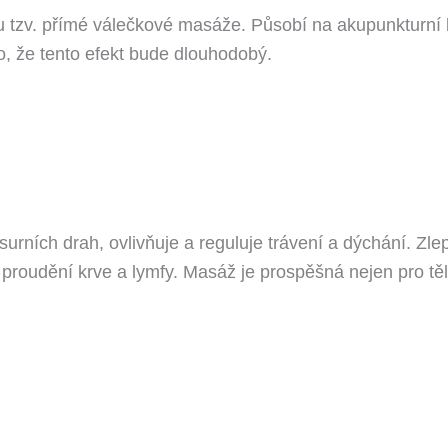
pu tzv. přímé válečkové masáže. Působí na akupunkturní b
to, že tento efekt bude dlouhodobý.
urních drah, ovlivňuje a reguluje trávení a dýchání. Zle
 proudění krve a lymfy. Masáž je prospěšná nejen pro těl