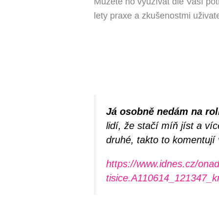
Můžete ho využívat dle Vaší pot
lety praxe a zkušenostmi uživat
Já osobně nedám na roll
lidí, že stačí míň jíst a 
druhé, takto to komentují 
https://www.idnes.cz/onad
tisice.A110614_121347_k