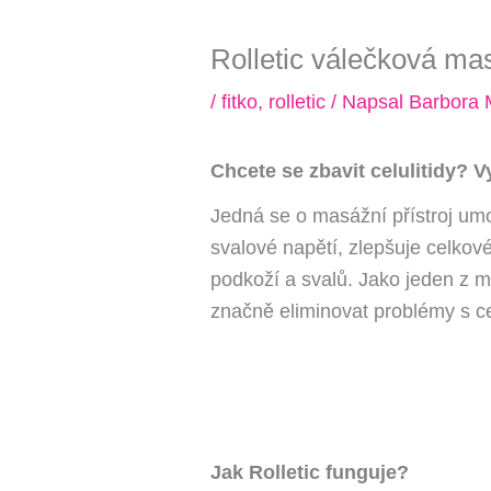
Rolletic válečková ma
/
fitko
,
rolletic
/ Napsal
Barbora
Chcete se zbavit celulitidy? V
Jedná se o masážní přístroj um
svalové napětí, zlepšuje celkov
podkoží a svalů. Jako jeden z má
značně eliminovat problémy s cel
Jak Rolletic funguje?