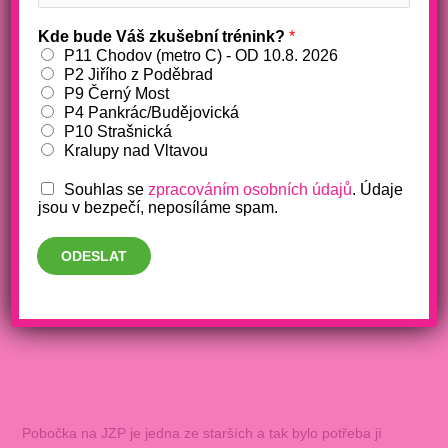
Kde bude Váš zkušební trénink?
*
P11 Chodov (metro C) - OD 10.8. 2026
P2 Jiřího z Poděbrad
P9 Černý Most
P4 Pankrác/Budějovická
P10 Strašnická
Kralupy nad Vltavou
Souhlas se
zpracováním osobních údajů
. Údaje
jsou v bezpečí, neposíláme spam.
Novinky na pobočce JZP
ODESLAT
/
fitko
/ Napsal
Barbora Makošová
Pobočka na JZP je jedna ze starších a tak bylo potřeba jí