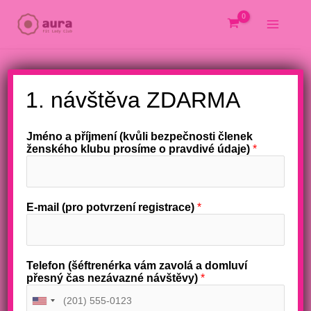
Přeskočit
na
obsah
X
1. návštěva ZDARMA
Jméno a příjmení (kvůli bezpečnosti členek
ženského klubu prosíme o pravdivé údaje)
*
E-mail (pro potvrzení registrace)
*
Telefon (šéftrenérka vám zavolá a domluví
přesný čas nezávazné návštěvy)
*