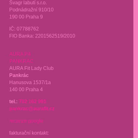
Švagr labutí s.r.o.
Podnádražní 910/10
190 00 Praha 9
IČ: 07788762
FIO Banka: 2201562519/2010
AURA P4
PANKRÁC
AURA Fit Lady Club
Pankrác
Hanusova 1537/1a
140 00 Praha 4
tel.:
702 162 991
pankrac@aurafit.cz
recenze google
fakturační kontakt: