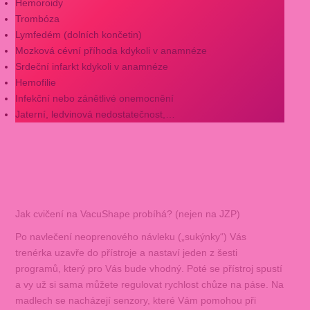
Hemoroidy
Trombóza
Lymfedém (dolních končetin)
Mozková cévní příhoda kdykoli v anamnéze
Srdeční infarkt kdykoli v anamnéze
Hemofilie
Infekční nebo zánětlivé onemocnění
Jaterní, ledvinová nedostatečnost,…
Jak cvičení na VacuShape probíhá? (nejen na JZP)
Po navlečení neoprenového návleku („sukýnky“) Vás
trenérka uzavře do přístroje a nastaví jeden z šesti
programů, který pro Vás bude vhodný. Poté se přístroj spustí
a vy už si sama můžete regulovat rychlost chůze na páse. Na
madlech se nacházejí senzory, které Vám pomohou při