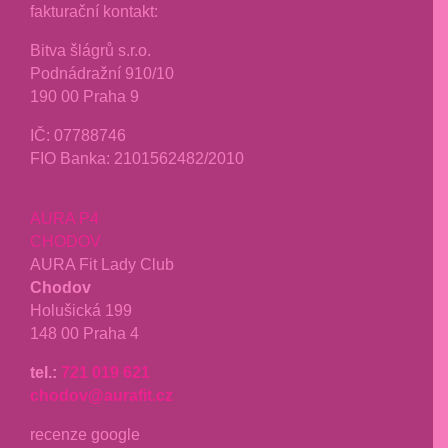
fakturační kontakt:
Bitva šlágrů s.r.o.
Podnádražní 910/10
190 00 Praha 9
IČ: 07788746
FIO Banka: 2101562482/2010
AURA P4
CHODOV
AURA Fit Lady Club
Chodov
Holušická 199
148 00 Praha 4
tel.:
721 019 621
chodov@aurafit.cz
recenze google