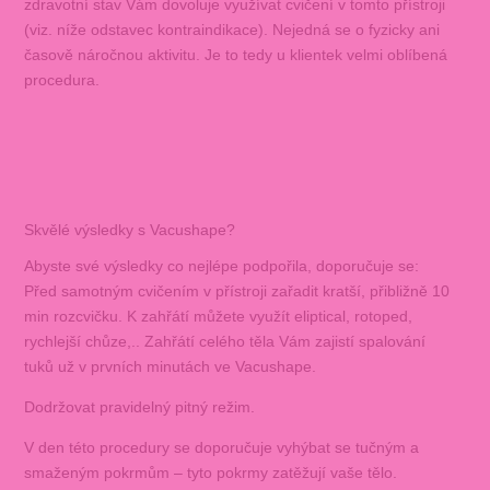
zdravotní stav Vám dovoluje využívat cvičení v tomto přístroji
(viz. níže odstavec kontraindikace). Nejedná se o fyzicky ani
časově náročnou aktivitu. Je to tedy u klientek velmi oblíbená
procedura.
Skvělé výsledky s Vacushape?
Abyste své výsledky co nejlépe podpořila, doporučuje se:
Před samotným cvičením v přístroji zařadit kratší, přibližně 10
min rozcvičku. K zahřátí můžete využít eliptical, rotoped,
rychlejší chůze,.. Zahřátí celého těla Vám zajistí spalování
tuků už v prvních minutách ve Vacushape.
Dodržovat pravidelný pitný režim.
V den této procedury se doporučuje vyhýbat se tučným a
smaženým pokrmům – tyto pokrmy zatěžují vaše tělo.