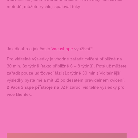
metodě, můžete rychleji spalovat tuky.
Jak dlouho a jak často
Vacushape
využívat?
Pro viditelné výsledky je vhodné zařadit cvičení přibližně na
30 min. 3x týdně (takto přibližně 6 – 8 týdnů). Poté už můžete
zařadit pouze udržovací fázi (1x týdně 30 min.) Viditelnější
výsledky byste měla mít už po desátém pravidelném cvičení.
2 VacuShape přístroje na JZP
zaručí viditelné výsledky pro
více klientek.