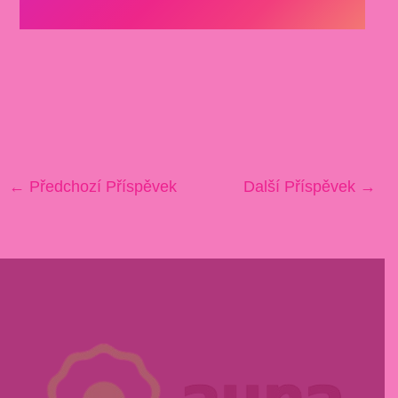
←
Předchozí Příspěvek
Další Příspěvek
→