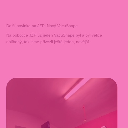
Další novinka na JZP: Nový VacuShape
Na pobočce JZP už jeden VacuShape byl a byl velice
oblíbený, tak jsme přivezli ještě jeden, novější.