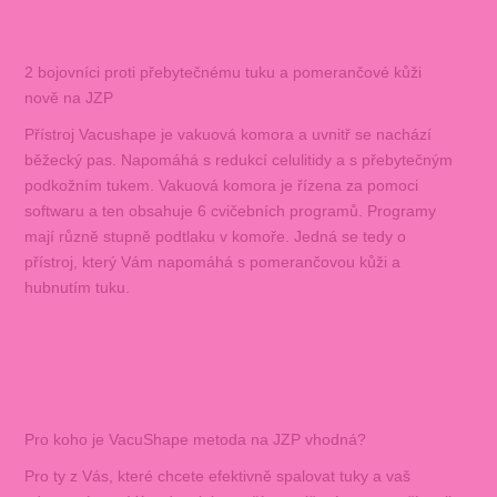
2 bojovníci proti přebytečnému tuku a pomerančové kůži
nově na JZP
Přístroj Vacushape je vakuová komora a uvnitř se nachází
běžecký pas. Napomáhá s redukcí celulitidy a s přebytečným
podkožním tukem. Vakuová komora je řízena za pomoci
softwaru a ten obsahuje 6 cvičebních programů. Programy
mají různě stupně podtlaku v komoře. Jedná se tedy o
přístroj, který Vám napomáhá s pomerančovou kůži a
hubnutím tuku.
Pro koho je VacuShape metoda na JZP vhodná?
Pro ty z Vás, které chcete efektivně spalovat tuky a vaš