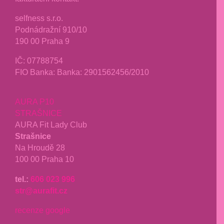
selfness s.r.o.
Podnádražní 910/10
190 00 Praha 9
IČ: 07788754
FIO Banka: Banka: 2901562456/2010
AURA P10
STRAŠNICE
AURA Fit Lady Club
Strašnice
Na Hroudě 28
100 00 Praha 10
tel.:
606 023 996
str@aurafit.cz
recenze google