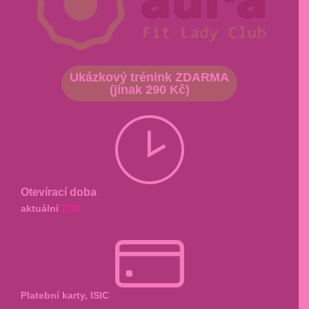
Ukázkový trénink ZDARMA
(jinak 290 Kč)
Otevírací doba
aktuální
ZDE
Platební karty, ISIC