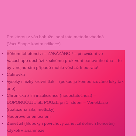
Pro kterou z vás bohužel není tato metoda vhodná
(VacuShape kontraindikace)
Během těhotenství – ZAKÁZÁNO!! – při cvičení ve
Vacushape dochází k silnému prokrvení pánevního dna – to
by v nejhorším případě mohlo vést až k potratu!!
Cukrovka
Vysoký i nízký krevní tlak – (pokud je kompenzováno léky tak
ano)
Chronická žilní insuficience (nedostatečnost) –
DOPORUČUJE SE POUZE při 1. stupni – Venektázie
(roztažená žíla, metličky)
Nádorové onemocnění
Zánět žil (hluboký i povrchový zánět žil dolních končetin)
kdykoli v anamnéze