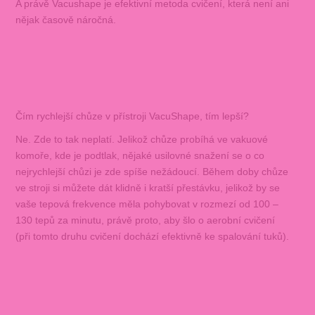
A právě Vacushape je efektivní metoda cvičení, která není ani
nějak časově náročná.
Čím rychlejší chůze v přístroji VacuShape, tím lepší?
Ne. Zde to tak neplatí. Jelikož chůze probíhá ve vakuové
komoře, kde je podtlak, nějaké usilovné snažení se o co
nejrychlejší chůzi je zde spíše nežádoucí. Během doby chůze
ve stroji si můžete dát klidně i kratší přestávku, jelikož by se
vaše tepová frekvence měla pohybovat v rozmezí od 100 –
130 tepů za minutu, právě proto, aby šlo o aerobní cvičení
(při tomto druhu cvičení dochází efektivně ke spalování tuků).