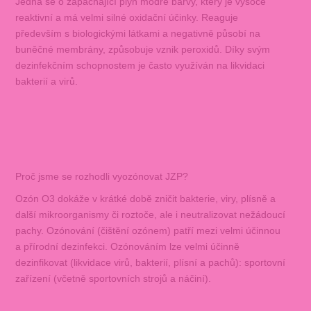
Jedná se o zapáchající plyn modré barvy, který je vysoce
reaktivní a má velmi silné oxidační účinky. Reaguje
především s biologickými látkami a negativně působí na
buněčné membrány, způsobuje vznik peroxidů. Díky svým
dezinfekčním schopnostem je často využíván na likvidaci
bakterií a virů.
Proč jsme se rozhodli vyozónovat JZP?
Ozón O3 dokáže v krátké době zničit bakterie, viry, plísně a
další mikroorganismy či roztoče, ale i neutralizovat nežádoucí
pachy. Ozónování (čištění ozónem) patří mezi velmi účinnou
a přírodní dezinfekci. Ozónováním lze velmi účinně
dezinfikovat (likvidace virů, bakterií, plísní a pachů): sportovní
zařízení (včetně sportovních strojů a náčiní).