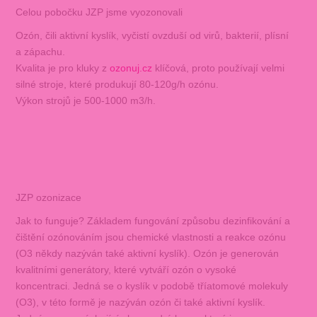
Celou pobočku JZP jsme vyozonovali
Ozón, čili aktivní kyslík, vyčistí ovzduší od virů, bakterií, plísní
a zápachu.
Kvalita je pro kluky z
ozonuj.cz
klíčová, proto používají velmi
silné stroje, které produkují 80-120g/h ozónu.
Výkon strojů je 500-1000 m3/h.
JZP ozonizace
Jak to funguje? Základem fungování způsobu dezinfikování a
čištění ozónováním jsou chemické vlastnosti a reakce ozónu
(O3 někdy nazýván také aktivní kyslík). Ozón je generován
kvalitními generátory, které vytváří ozón o vysoké
koncentraci. Jedná se o kyslík v podobě tříatomové molekuly
(O3), v této formě je nazýván ozón či také aktivní kyslík.