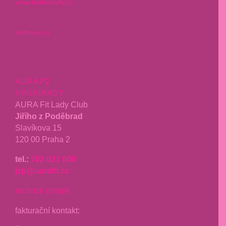
www.betterbelly.cz
selfness.cz
AURA P2
VINOHRADY
AURA Fit Lady Club
Jiřího z Poděbrad
Slavíkova 15
120 00 Praha 2
tel.:
702 021 000
jzp@aurafit.cz
recenze google
fakturační kontakt: