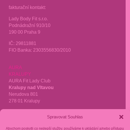
fakturační kontakt:
Lady Body Fit s.r.o.
Podnádražní 910/10
190 00 Praha 9
IČ:
29811881
FIO Banka: 2303556830/2010
AURA
KRALUPY
AURA Fit Lady Club
Kralupy nad Vltavou
Nerudova 801
278 01 Kralupy
tel.:
771 277 040
Spravovat Souhlas
kralupy@aurafit.cz
Abychom poskytli co nejlepší služby, používáme k ukládání a/nebo přístupu