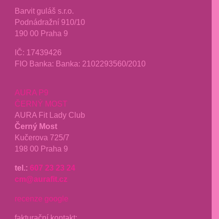
Barvit guláš s.r.o.
Podnádražní 910/10
190 00 Praha 9
IČ:
17439426
FIO Banka: Banka: 2102293560/2010
AURA P9
ČERNÝ MOST
AURA Fit Lady Club
Černý Most
Kučerova 725/7
198 00 Praha 9
tel.:
607 23 23 24
cm@aurafit.cz
recenze google
fakturační kontakt: