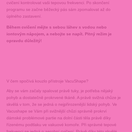
cvičení kontrolovat vaši tepovou frekvenci. Po skončení
programu se začne běžecký pás sám zpomalovat až do
úplného zastavení.
Během cvičení mějte s sebou láhev s vodou nebo
iontovým nápojem, a nebojte se napít. Pitný režim je
opravdu důležitý!
V čem spočívá kouzlo přístroje VacuShape?
Aby se vám začaly spalovat právě tuky, je potřeba nějaký
pohyb a dostatečně prokrvené tkáně. A právě svižná chůze je
skvělá v tom, že se jedná o nejpřirozenější lidský pohyb. Ve
Vacushape se Vám při svižnější chůzi správně prokrví
dámské problémové partie na dolní části těla právě díky
řízenému podtlaku ve vakuové komoře. Při správné tepové
frekvenci se jedná o aerobní cvičení. Právě díky této skvělé