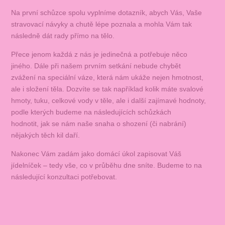
Na první schůzce spolu vyplníme dotazník, abych Vás, Vaše
stravovací návyky a chutě lépe poznala a mohla Vám tak
následně dát rady přímo na tělo.
Přece jenom každá z nás je jedinečná a potřebuje něco
jiného. Dále při našem prvním setkání nebude chybět
zvážení na speciální váze, která nám ukáže nejen hmotnost,
ale i složení těla. Dozvíte se tak například kolik máte svalové
hmoty, tuku, celkové vody v těle, ale i další zajímavé hodnoty,
podle kterých budeme na následujících schůzkách
hodnotit, jak se nám naše snaha o shození (či nabrání)
nějakých těch kil daří.
Nakonec Vám zadám jako domácí úkol zapisovat Váš
jídelníček – tedy vše, co v průběhu dne sníte. Budeme to na
následující konzultaci potřebovat.