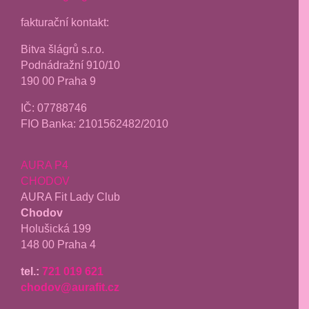
fakturační kontakt:
Bitva šlágrů s.r.o.
Podnádražní 910/10
190 00 Praha 9
IČ: 07788746
FIO Banka: 2101562482/2010
AURA P4
CHODOV
AURA Fit Lady Club
Chodov
Holušická 199
148 00 Praha 4
tel.:
721 019 621
chodov@aurafit.cz