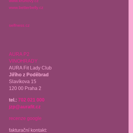
www.kruhovy.cz
www.betterbelly.cz
selfness.cz
AURA P2
VINOHRADY
AURA Fit Lady Club
Jiřího z Poděbrad
Slavíkova 15
120 00 Praha 2
tel.:
702 021 000
jzp@aurafit.cz
recenze google
fakturační kontakt: