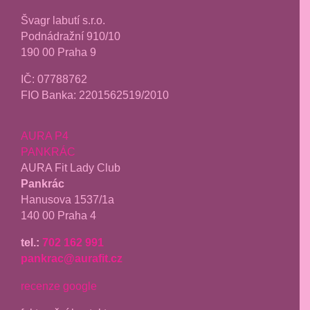
Švagr labutí s.r.o.
Podnádražní 910/10
190 00 Praha 9
IČ: 07788762
FIO Banka: 2201562519/2010
AURA P4
PANKRÁC
AURA Fit Lady Club
Pankrác
Hanusova 1537/1a
140 00 Praha 4
tel.:
702 162 991
pankrac@aurafit.cz
recenze google