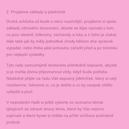
2. Projdeme základy a jídelníček
Druhá schůzka už bude o něco naučnější, projdeme si spolu
základy zdravého stravování, abyste se lépe vyznala v tom,
co jsou vlastně, bílkoviny, sacharidy a tuky a z čeho je získat,
dále také jak by měly jednotlivé chody během dne správně
vypadat, nebo třeba jaké potraviny zařadit před a po tréninku
pro nejlepší výsledky.
Tyto rady samozřejmě dostanete přehledně sepsané, abyste
si je mohla doma připomenout vždy, když bude potřeba.
Následně přijde na řadu Váš sepsaný jídelníček, který si celý
rozeberme, řekneme si, co je dobře a co by naopak chtělo
vylepšit a proč.
V neposlední řadě si ještě vyberte ze seznamu témat
týkajících se zdravé stravy téma, které by Vás nejvíce
zajímalo a které byste si chtěla na příští schůzce podrobně
probrat.