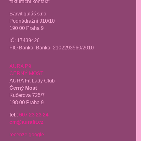
fakturační kontakt:
Barvit guláš s.r.o.
Podnádražní 910/10
190 00 Praha 9
IČ:
17439426
FIO Banka: Banka: 2102293560/2010
AURA P9
ČERNÝ MOST
AURA Fit Lady Club
Černý Most
Kučerova 725/7
198 00 Praha 9
tel.:
607 23 23 24
cm@aurafit.cz
recenze google