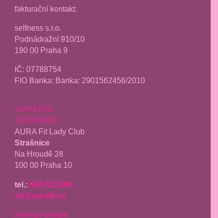
fakturační kontakt:
selfness s.r.o.
Podnádražní 910/10
190 00 Praha 9
IČ: 07788754
FIO Banka: Banka: 2901562456/2010
AURA P10
STRAŠNICE
AURA Fit Lady Club
Strašnice
Na Hroudě 28
100 00 Praha 10
tel.:
606 023 996
str@aurafit.cz
recenze google