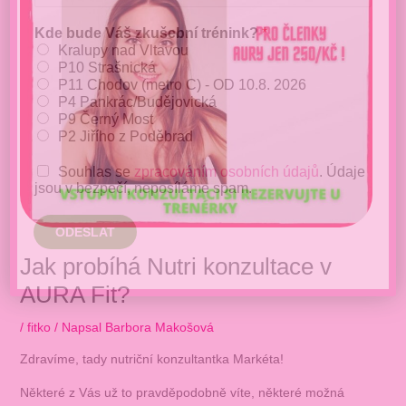
Kde bude Váš zkušební trénink?
*
Kralupy nad Vltavou
P10 Strašnická
P11 Chodov (metro C) - OD 10.8. 2026
P4 Pankrác/Budějovická
P9 Černý Most
P2 Jiřího z Poděbrad
Souhlas se
zpracováním osobních údajů
. Údaje
jsou v bezpečí, neposíláme spam.
ODESLAT
Jak probíhá Nutri konzultace v
AURA Fit?
/
fitko
/ Napsal
Barbora Makošová
Zdravíme, tady nutriční konzultantka Markéta!
Některé z Vás už to pravděpodobně víte, některé možná