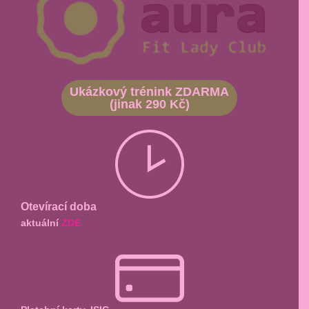
Ukázkový trénink ZDARMA
(jinak 290 Kč)
Otevírací doba
aktuální
ZDE