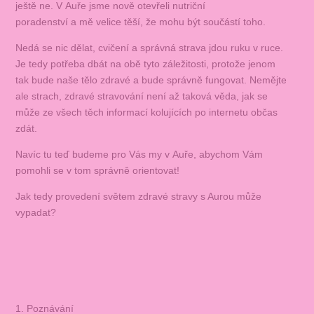
ještě ne. V Auře jsme nově otevřeli nutriční
poradenství a mě velice těší, že mohu být součástí toho.
Nedá se nic dělat, cvičení a správná strava jdou ruku v ruce.
Je tedy potřeba dbát na obě tyto záležitosti, protože jenom
tak bude naše tělo zdravé a bude správně fungovat. Nemějte
ale strach, zdravé stravování není až taková věda, jak se
může ze všech těch informací kolujících po internetu občas
zdát.
Navíc tu teď budeme pro Vás my v Auře, abychom Vám
pomohli se v tom správně orientovat!
Jak tedy provedení světem zdravé stravy s Aurou může
vypadat?
1. Poznávání