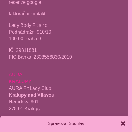
recenze google
fakturační kontakt:
Lady Body Fit s.r.o.
Podnádražní 910/10
190 00 Praha 9
IČ:
29811881
FIO Banka: 2303556830/2010
AURA
KRALUPY
AURA Fit Lady Club
Kralupy nad Vltavou
Nerudova 801
278 01 Kralupy
tel.:
771 277 040
Spravovat Souhlas
kralupy@aurafit.cz