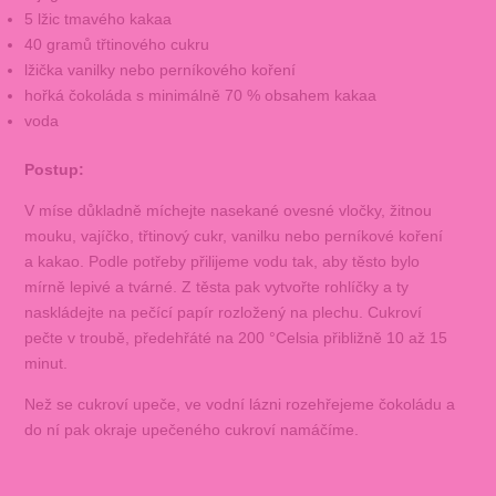
5 lžic tmavého kakaa
40 gramů třtinového cukru
lžička vanilky nebo perníkového koření
hořká čokoláda s minimálně 70 % obsahem kakaa
voda
Postup:
V míse důkladně míchejte nasekané ovesné vločky, žitnou
mouku, vajíčko, třtinový cukr, vanilku nebo perníkové koření
a kakao. Podle potřeby přilijeme vodu tak, aby těsto bylo
mírně lepivé a tvárné. Z těsta pak vytvořte rohlíčky a ty
naskládejte na pečící papír rozložený na plechu. Cukroví
pečte v troubě, předehřáté na 200 °Celsia přibližně 10 až 15
minut.
Než se cukroví upeče, ve vodní lázni rozehřejeme čokoládu a
do ní pak okraje upečeného cukroví namáčíme.