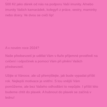
500 Kč jako dárek od nás na podporu Vaší imunity. A/nebo
imunity Vašich kamarádek, kolegyň z práce, sestry, maminky
nebo dcery. Ve dvou se cvičí líp!
A v novém roce 2024?
Naše předsevzetí je udělat Vám v Auře příjemné prostředí na
cvičení i odpočinek a pomoci Vám při plnění Vašich
předsevzetí.
Užijte si Vánoce, ale už přemýšlejte, jak bude vypadat příští
rok. Nejlepší motivace je vnitřní. S tou vnější Vám
pomůžeme, ale bez Vašeho odhodlání to nepůjde. I příští léto
budeme chtít do plavek. A hubnout do plavek se začíná v
lednu!