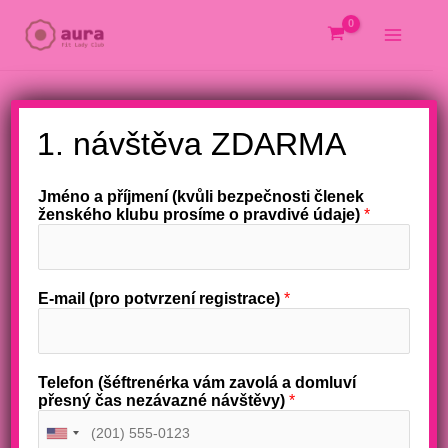
Přeskočit
na
obsah
X
1. návštěva ZDARMA
Jméno a příjmení (kvůli bezpečnosti členek
ženského klubu prosíme o pravdivé údaje)
*
E-mail (pro potvrzení registrace)
*
Telefon (šéftrenérka vám zavolá a domluví
přesný čas nezávazné návštěvy)
*