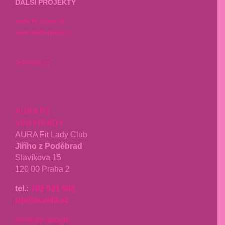
DALŠÍ PROJEKTY
www.kruhovy.cz
www.betterbelly.cz
selfness.cz
AURA P2
VINOHRADY
AURA Fit Lady Club
Jiřího z Poděbrad
Slavíkova 15
120 00 Praha 2
tel.:
702 021 000
jzp@aurafit.cz
recenze google