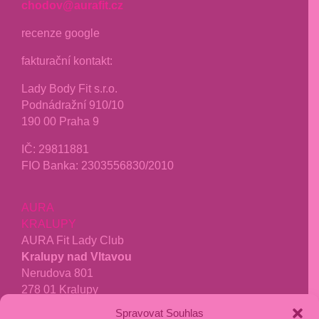
chodov@aurafit.cz
recenze google
fakturační kontakt:
Lady Body Fit s.r.o.
Podnádražní 910/10
190 00 Praha 9
IČ:
29811881
FIO Banka: 2303556830/2010
AURA
KRALUPY
AURA Fit Lady Club
Kralupy nad Vltavou
Nerudova 801
278 01 Kralupy
Spravovat Souhlas
tel.:
771 277 040