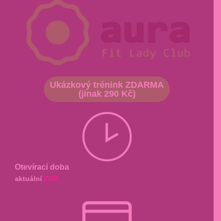
Ukázkový trénink ZDARMA
(jinak 290 Kč)
Otevírací doba
aktuální
ZDE