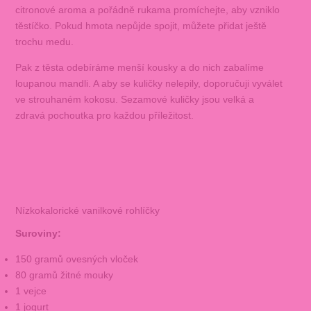
citronové aroma a pořádně rukama promíchejte, aby vzniklo
těstíčko. Pokud hmota nepůjde spojit, můžete přidat ještě
trochu medu.
Pak z těsta odebíráme menší kousky a do nich zabalíme
loupanou mandli. A aby se kuličky nelepily, doporučuji vyválet
ve strouhaném kokosu. Sezamové kuličky jsou velká a
zdravá pochoutka pro každou příležitost.
Nízkokalorické vanilkové rohlíčky
Suroviny:
150 gramů ovesných vloček
80 gramů žitné mouky
1 vejce
1 jogurt