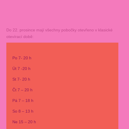
Do 22. prosince mají všechny pobočky otevřeno v klasické
otevírací době:
Po 7- 20 h
Út 7 -20 h
St 7- 20 h
Čt 7 – 20 h
Pá 7 – 18 h
So 8 – 13 h
Ne 15 – 20 h