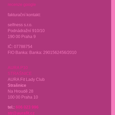
recenze google
fakturační kontakt:
selfness s.r.o.
Podnádražní 910/10
190 00 Praha 9
IČ: 07788754
FIO Banka: Banka: 2901562456/2010
AURA P10
STRAŠNICE
AURA Fit Lady Club
Strašnice
Na Hroudě 28
100 00 Praha 10
tel.:
606 023 996
str@aurafit.cz