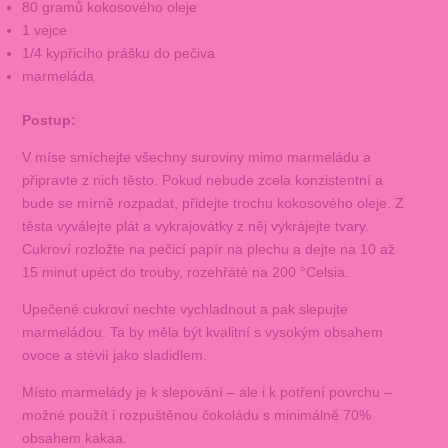
80 gramů kokosového oleje
1 vejce
1/4 kypřicího prášku do pečiva
marmeláda
Postup:
V míse smíchejte všechny suroviny mimo marmeládu a
připravte z nich těsto. Pokud nebude zcela konzistentní a
bude se mírně rozpadat, přidejte trochu kokosového oleje. Z
těsta vyválejte plát a vykrajovátky z něj vykrájejte tvary.
Cukroví rozložte na pečicí papír na plechu a dejte na 10 až
15 minut upéct do trouby, rozehřáté na 200 °Celsia.
Upečené cukroví nechte vychladnout a pak slepujte
marmeládou. Ta by měla být kvalitní s vysokým obsahem
ovoce a stévií jako sladidlem.
Místo marmelády je k slepování – ale i k potření povrchu –
možné použít i rozpuštěnou čokoládu s minimálně 70%
obsahem kakaa.