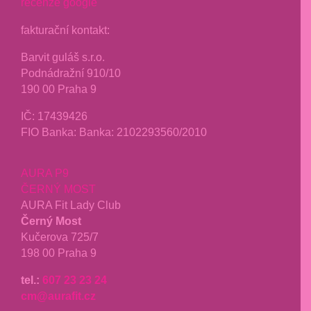
recenze google
fakturační kontakt:
Barvit guláš s.r.o.
Podnádražní 910/10
190 00 Praha 9
IČ:
17439426
FIO Banka: Banka: 2102293560/2010
AURA P9
ČERNÝ MOST
AURA Fit Lady Club
Černý Most
Kučerova 725/7
198 00 Praha 9
tel.:
607 23 23 24
cm@aurafit.cz