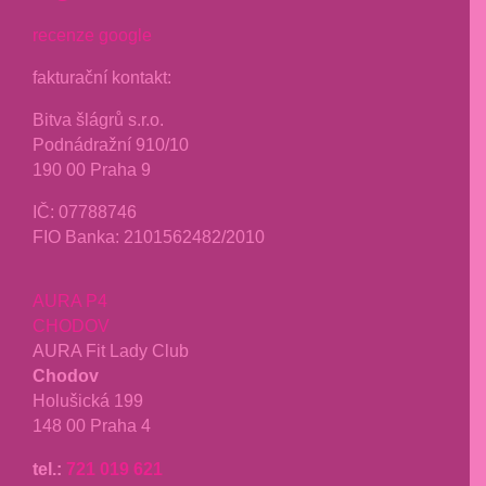
recenze google
fakturační kontakt:
Bitva šlágrů s.r.o.
Podnádražní 910/10
190 00 Praha 9
IČ: 07788746
FIO Banka: 2101562482/2010
AURA P4
CHODOV
AURA Fit Lady Club
Chodov
Holušická 199
148 00 Praha 4
tel.:
721 019 621