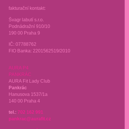
fakturační kontakt:
Švagr labutí s.r.o.
Podnádražní 910/10
190 00 Praha 9
IČ: 07788762
FIO Banka: 2201562519/2010
AURA P4
PANKRÁC
AURA Fit Lady Club
Pankrác
Hanusova 1537/1a
140 00 Praha 4
tel.:
702 162 991
pankrac@aurafit.cz