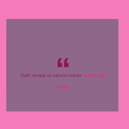
Další recepty na vánoční mlsání
najdete tady
a tady