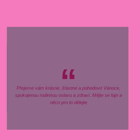
Přejeme vám krásné, šťastné a pohodové Vánoce,
spokojenou rodinnou oslavu a zdraví. Mějte se fajn a
něco pro to dělejte