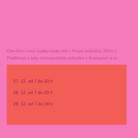
Otevřeno mezi svátky bude mít v Praze pobočka Jiřího z
Poděbrad a taky mimopražská pobočka v Kralupech a to:
27. 12. od 7 do 20 h
28. 12. od 7 do 20 h
29. 12. od 7 do 18 h