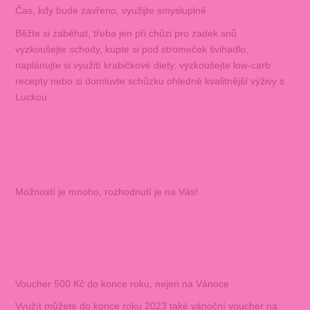
Čas, kdy bude zavřeno, využijte smysluplně
Běžte si zaběhat, třeba jen při chůzi pro zadek snů
vyzkoušejte schody, kupte si pod stromeček švihadlo,
naplánujte si využití krabičkové diety, vyzkoušejte low-carb
recepty nebo si domluvte schůzku ohledně kvalitnější výživy s
Luckou.
Možností je mnoho, rozhodnutí je na Vás!
Voucher 500 Kč do konce roku, nejen na Vánoce
Využít můžete do konce roku 2023 také vánoční voucher na