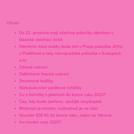
Obsah
Do 22. prosince mají všechny pobočky otevřeno v
klasické otevírací době:
Otevřeno mezi svátky bude mít v Praze pobočka Jiřího
z Poděbrad a taky mimopražská pobočka v Kralupech
a to:
Zdravé cukroví
Odlehčené linecké cukroví
Sezamové kuličky
Nízkokalorické vanilkové rohlíčky
Co s benefity s platností do konce roku 2023?
Čas, kdy bude zavřeno, využijte smysluplně
Možností je mnoho, rozhodnutí je na Vás!
Voucher 500 Kč do konce roku, nejen na Vánoce
A v novém roce 2024?