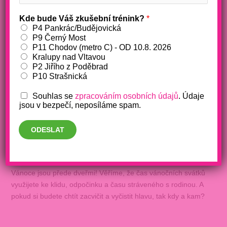
Kde bude Váš zkušební trénink?
*
P4 Pankrác/Budějovická
P9 Černý Most
P11 Chodov (metro C) - OD 10.8. 2026
Kralupy nad Vltavou
Jak bude zavřeno přes svátky?
P2 Jiřího z Poděbrad
P10 Strašnická
/
fitko
/ Napsal
Barbora Makošová
Souhlas se
zpracováním osobních údajů
. Údaje
jsou v bezpečí, neposíláme spam.
ODESLAT
Vánoce jsou přede dveřmi! Věříme, že čas vánočních svátků
využijete ke klidu, odpočinku a času stráveného s rodinou. A
pokud si budete chtít zacvičit a vyčistit hlavu, tak kdy a kam?