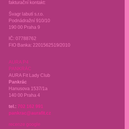
fakturační kontakt:
Švagr labutí s.r.o.
Podnádražní 910/10
190 00 Praha 9
IČ: 07788762
FIO Banka: 2201562519/2010
AURA P4
PANKRÁC
AURA Fit Lady Club
Pankrác
Hanusova 1537/1a
140 00 Praha 4
tel.:
702 162 991
pankrac@aurafit.cz
recenze google