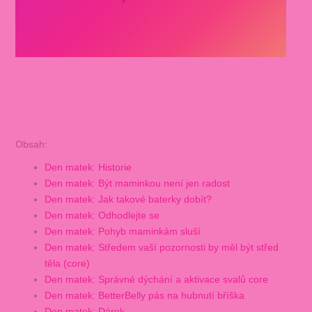
Obsah:
Den matek: Historie
Den matek: Být maminkou není jen radost
Den matek: Jak takové baterky dobít?
Den matek: Odhodlejte se
Den matek: Pohyb maminkám sluší
Den matek: Středem vaší pozornosti by měl být střed
těla (core)
Den matek: Správné dýchání a aktivace svalů core
Den matek: BetterBelly pás na hubnutí bříška
Den matek: Dárek