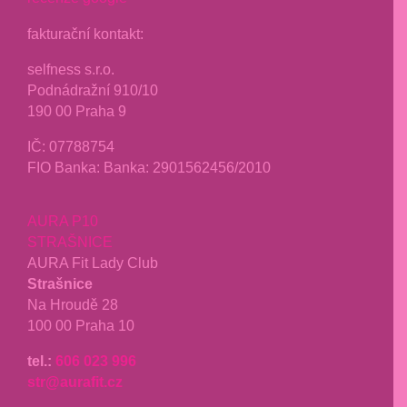
fakturační kontakt:
selfness s.r.o.
Podnádražní 910/10
190 00 Praha 9
IČ: 07788754
FIO Banka: Banka: 2901562456/2010
AURA P10
STRAŠNICE
AURA Fit Lady Club
Strašnice
Na Hroudě 28
100 00 Praha 10
tel.:
606 023 996
str@aurafit.cz