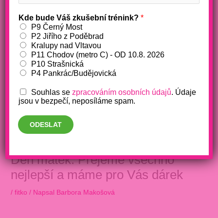
Kde bude Váš zkušební trénink?
*
P9 Černý Most
P2 Jiřího z Poděbrad
Kralupy nad Vltavou
P11 Chodov (metro C) - OD 10.8. 2026
P10 Strašnická
P4 Pankrác/Budějovická
Souhlas se
zpracováním osobních údajů
. Údaje
jsou v bezpečí, neposíláme spam.
ODESLAT
Den matek: Přejeme všechno
nejlepší a máme pro Vás dárek
/
fitko
/ Napsal
Barbora Makošová