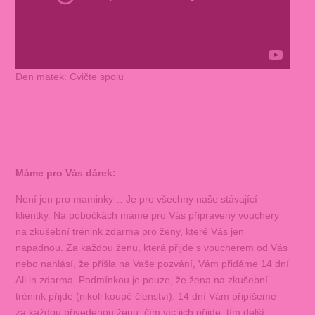
Den matek: Cvičte spolu
Máme pro Vás dárek:
Není jen pro maminky… Je pro všechny naše stávající
klientky. Na pobočkách máme pro Vás připraveny vouchery
na zkušební trénink zdarma pro ženy, které Vás jen
napadnou. Za každou ženu, která přijde s voucherem od Vás
nebo nahlásí, že přišla na Vaše pozvání, Vám přidáme 14 dní
All in zdarma. Podmínkou je pouze, že žena na zkušební
trénink přijde (nikoli koupě členství). 14 dní Vám připíšeme
za každou přivedenou ženu, čím víc jich přijde, tím delší