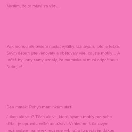
Myslím, že to mluví za vše…
Pak mohou ale ovšem nastat výčitky. Uznávám, toto je těžké.
Svým dětem jste věnovaly a obětovaly vše, co jste mohly… A
určitě by i ony samy uznaly, že maminka si musí odpočinout.
Nebojte!
Den matek: Pohyb maminkám sluší
Jakou aktivitu? Těch aktivit, které bysme mohly pro sebe
dělat, je opravdu velké množství. Vzhledem k časovým
možnostem maminek musíme vybírat o to pečlivěji. Jakou