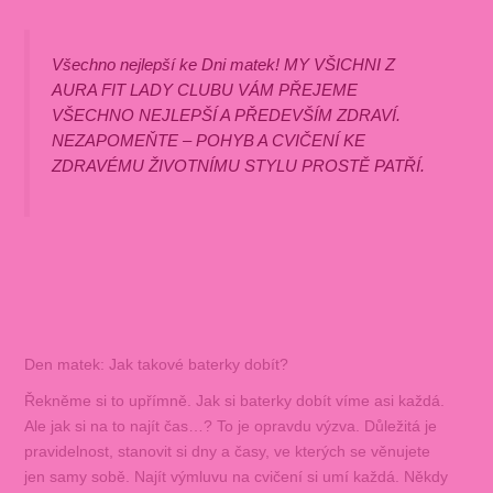
Všechno nejlepší ke Dni matek! MY VŠICHNI Z
AURA FIT LADY CLUBU VÁM PŘEJEME
VŠECHNO NEJLEPŠÍ A PŘEDEVŠÍM ZDRAVÍ.
NEZAPOMEŇTE – POHYB A CVIČENÍ KE
ZDRAVÉMU ŽIVOTNÍMU STYLU PROSTĚ PATŘÍ.
Den matek: Jak takové baterky dobít?
Řekněme si to upřímně. Jak si baterky dobít víme asi každá.
Ale jak si na to najít čas…? To je opravdu výzva. Důležitá je
pravidelnost, stanovit si dny a časy, ve kterých se věnujete
jen samy sobě. Najít výmluvu na cvičení si umí každá. Někdy