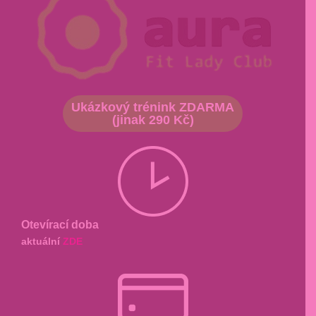
Ukázkový trénink ZDARMA
(jinak 290 Kč)
Otevírací doba
aktuální
ZDE