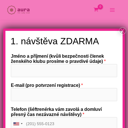
Přeskočit
na
obsah
X
1. návštěva ZDARMA
Jméno a příjmení (kvůli bezpečnosti členek
ženského klubu prosíme o pravdivé údaje)
*
E-mail (pro potvrzení registrace)
*
Telefon (šéftrenérka vám zavolá a domluví
přesný čas nezávazné návštěvy)
*