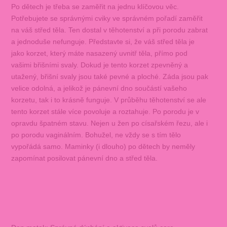
Po dětech je třeba se zaměřit na jednu klíčovou věc.
Potřebujete se správnými cviky ve správném pořadí zaměřit
na váš střed těla. Ten dostal v těhotenství a při porodu zabrat
a jednoduše nefunguje. Představte si, že váš střed těla je
jako korzet, který máte nasazený uvnitř těla, přímo pod
vašimi břišními svaly. Dokud je tento korzet zpevněný a
utažený, břišní svaly jsou také pevné a ploché. Záda jsou pak
velice odolná, a jelikož je pánevní dno součástí vašeho
korzetu, tak i to krásně funguje. V průběhu těhotenství se ale
tento korzet stále více povoluje a roztahuje. Po porodu je v
opravdu špatném stavu. Nejen u žen po císařském řezu, ale i
po porodu vaginálním. Bohužel, ne vždy se s tím tělo
vypořádá samo. Maminky (i dlouho) po dětech by neměly
zapomínat posilovat pánevní dno a střed těla.