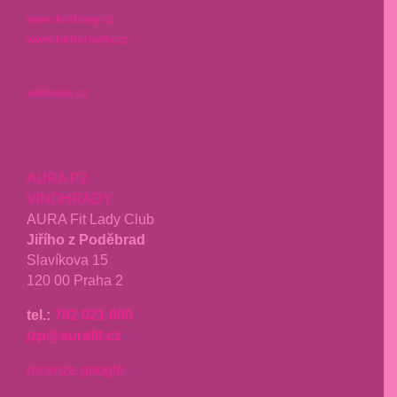
www.kruhovy.cz
www.betterbelly.cz
selfness.cz
AURA P2
VINOHRADY
AURA Fit Lady Club
Jiřího z Poděbrad
Slavíkova 15
120 00 Praha 2
tel.:
702 021 000
jzp@aurafit.cz
recenze google