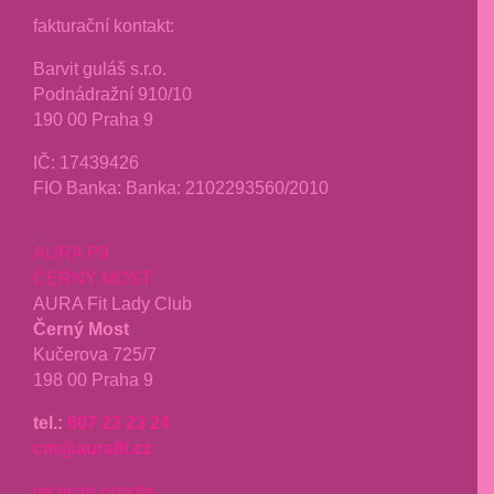
fakturační kontakt:
Barvit guláš s.r.o.
Podnádražní 910/10
190 00 Praha 9
IČ:
17439426
FIO Banka: Banka: 2102293560/2010
AURA P9
ČERNÝ MOST
AURA Fit Lady Club
Černý Most
Kučerova 725/7
198 00 Praha 9
tel.:
607 23 23 24
cm@aurafit.cz
recenze google