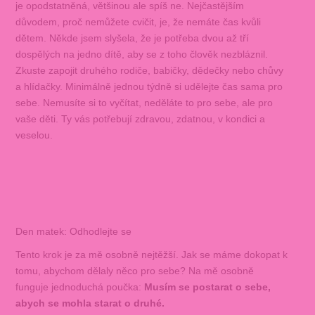
je opodstatněná, většinou ale spíš ne. Nejčastějším
důvodem, proč nemůžete cvičit, je, že nemáte čas kvůli
dětem. Někde jsem slyšela, že je potřeba dvou až tří
dospělých na jedno dítě, aby se z toho člověk nezbláznil.
Zkuste zapojit druhého rodiče, babičky, dědečky nebo chůvy
a hlídačky. Minimálně jednou týdně si udělejte čas sama pro
sebe. Nemusíte si to vyčítat, neděláte to pro sebe, ale pro
vaše děti. Ty vás potřebují zdravou, zdatnou, v kondici a
veselou.
Den matek: Odhodlejte se
Tento krok je za mě osobně nejtěžší. Jak se máme dokopat k
tomu, abychom dělaly něco pro sebe? Na mě osobně
funguje jednoduchá poučka:
Musím se postarat o sebe,
abych se mohla starat o druhé.