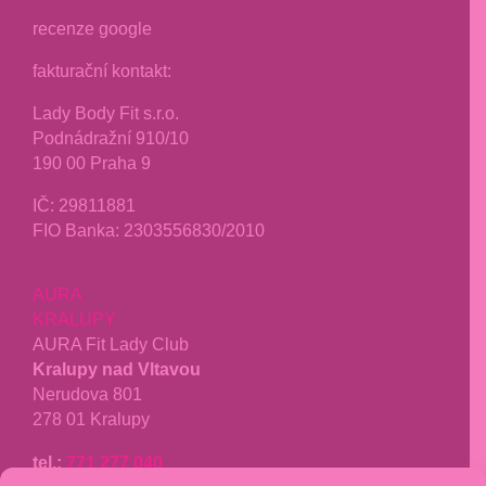
recenze google
fakturační kontakt:
Lady Body Fit s.r.o.
Podnádražní 910/10
190 00 Praha 9
IČ:
29811881
FIO Banka: 2303556830/2010
AURA
KRALUPY
AURA Fit Lady Club
Kralupy nad Vltavou
Nerudova 801
278 01 Kralupy
tel.:
771 277 040