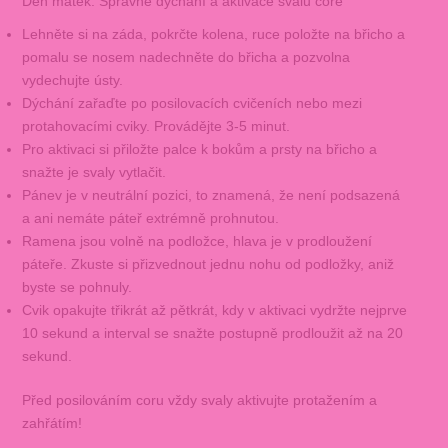
Den matek: Správné dýchání a aktivace svalů core
Lehněte si na záda, pokrčte kolena, ruce položte na břicho a
pomalu se nosem nadechněte do břicha a pozvolna
vydechujte ústy.
Dýchání zařaďte po posilovacích cvičeních nebo mezi
protahovacími cviky. Provádějte 3-5 minut.
Pro aktivaci si přiložte palce k bokům a prsty na břicho a
snažte je svaly vytlačit.
Pánev je v neutrální pozici, to znamená, že není podsazená
a ani nemáte páteř extrémně prohnutou.
Ramena jsou volně na podložce, hlava je v prodloužení
páteře. Zkuste si přizvednout jednu nohu od podložky, aniž
byste se pohnuly.
Cvik opakujte třikrát až pětkrát, kdy v aktivaci vydržte nejprve
10 sekund a interval se snažte postupně prodloužit až na 20
sekund.
Před posilováním coru vždy svaly aktivujte protažením a
zahřátím!