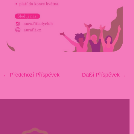
←
Předchozí Příspěvek
Další Příspěvek
→