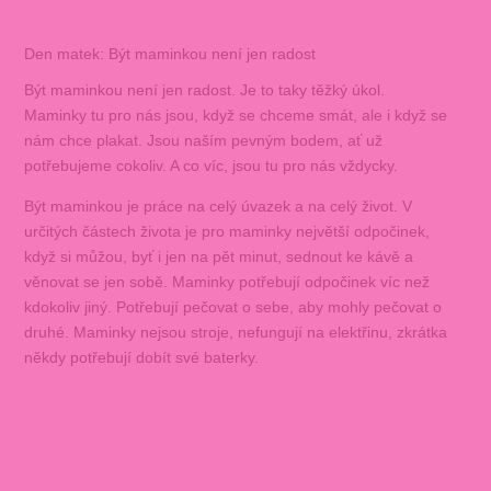
Den matek: Být maminkou není jen radost
Být maminkou není jen radost. Je to taky těžký úkol.
Maminky tu pro nás jsou, když se chceme smát, ale i když se
nám chce plakat. Jsou naším pevným bodem, ať už
potřebujeme cokoliv. A co víc, jsou tu pro nás vždycky.
Být maminkou je práce na celý úvazek a na celý život. V
určitých částech života je pro maminky největší odpočinek,
když si můžou, byť i jen na pět minut, sednout ke kávě a
věnovat se jen sobě. Maminky potřebují odpočinek víc než
kdokoliv jiný. Potřebují pečovat o sebe, aby mohly pečovat o
druhé. Maminky nejsou stroje, nefungují na elektřinu, zkrátka
někdy potřebují dobít své baterky.