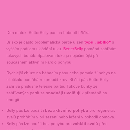
Den matek: BetterBelly pás na hubnutí bříška
Bříško je často problematická partie u žen
typu „jablko“
s
vyšším podílem ukládání tuku.
BetterBelly
pomáhá zahřátím
tukových buněk. Spalování tuku je nejúčinnější při
současném aktivním kardio pohybu.
Rychlejší chůze na běhacím pásu nebo pomalejší pohyb na
eliptikalu pomáhá rozproudit krev. Břišní pás BetterBelly
zahřívá příslušné tělesné partie. Tukové buňky ze
zahřívaných partií se
snadněji uvolňují
k přeměně na
energii.
Belly pás lze použít i
bez aktivního pohybu
pro regeneraci
svalů prohřátím v při sezení nebo ležení v pohodlí domova.
Belly pás lze použít bez pohybu pro
zahřátí svalů
před