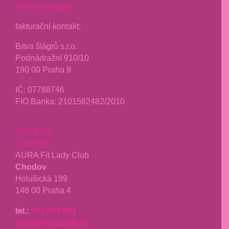
recenze google
fakturační kontakt:
Bitva šlágrů s.r.o.
Podnádražní 910/10
190 00 Praha 9
IČ: 07788746
FIO Banka: 2101562482/2010
AURA P4
CHODOV
AURA Fit Lady Club
Chodov
Holušická 199
148 00 Praha 4
tel.:
721 019 621
chodov@aurafit.cz