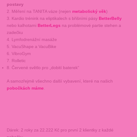
postavy
2. Měření na TANITA váze (nejen
metabolický věk
)
3. Kardio trénink na eliptikalech s břišními pásy
BetterBelly
nebo kalhotami
BetterLegs
na problémové partie stehen a
zadečku
4. Lymfodrenážní masáže
5. VacuShape a VacuBike
6. VibroGym
7. Rolletic
8. Červené světlo pro „dobití baterek“
A samozřejmě všechno další vybavení, které na našich
pobočkách máme
.
Dárek: 2 roky za 22.222 Kč pro první 2 klientky z každé