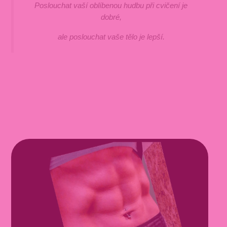
Poslouchat vaší oblíbenou hudbu při cvičení je
dobré,
ale poslouchat vaše tělo je lepší.