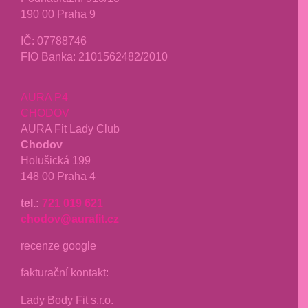
190 00 Praha 9
IČ: 07788746
FIO Banka: 2101562482/2010
AURA P4
CHODOV
AURA Fit Lady Club
Chodov
Holušická 199
148 00 Praha 4
tel.:
721 019 621
chodov@aurafit.cz
recenze google
fakturační kontakt:
Lady Body Fit s.r.o.