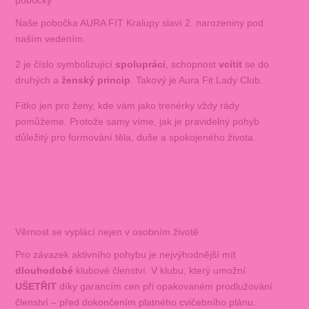
pobočky
Naše pobočka AURA FIT Kralupy slaví 2. narozeniny pod
naším vedením.
2 je číslo symbolizující
spolupráci
, schopnost
vcítit
se do
druhých a
ženský princip
. Takový je Aura Fit Lady Club.
Fitko jen pro ženy, kde vám jako trenérky vždy rády
pomůžeme. Protože samy víme, jak je pravidelný pohyb
důležitý pro formování těla, duše a spokojeného života.
Věrnost se vyplácí nejen v osobním životě
Pro závazek aktivního pohybu je nejvýhodnější mít
dlouhodobé
klubové členství. V klubu, který umožní
UŠETŘIT
díky garancím cen při opakovaném prodlužování
členství – před dokončením platného cvičebního plánu.