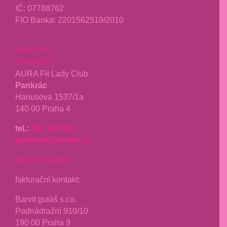
IČ: 07788762
FIO Banka: 2201562519/2010
AURA P4
PANKRÁC
AURA Fit Lady Club
Pankrác
Hanusova 1537/1a
140 00 Praha 4
tel.:
702 162 991
pankrac@aurafit.cz
recenze google
fakturační kontakt:
Barvit guláš s.r.o.
Podnádražní 910/10
190 00 Praha 9