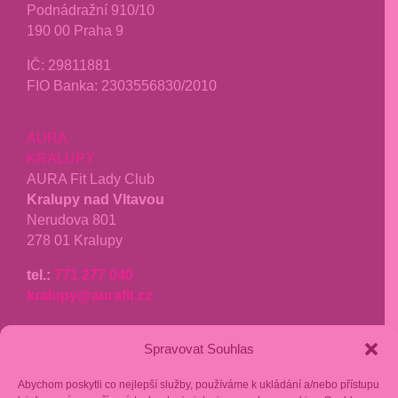
Podnádražní 910/10
190 00 Praha 9
IČ:
29811881
FIO Banka: 2303556830/2010
AURA
KRALUPY
AURA Fit Lady Club
Kralupy nad Vltavou
Nerudova 801
278 01 Kralupy
tel.:
771 277 040
kralupy@aurafit.cz
recenze google
Spravovat Souhlas
fakturační kontakt:
Abychom poskytli co nejlepší služby, používáme k ukládání a/nebo přístupu