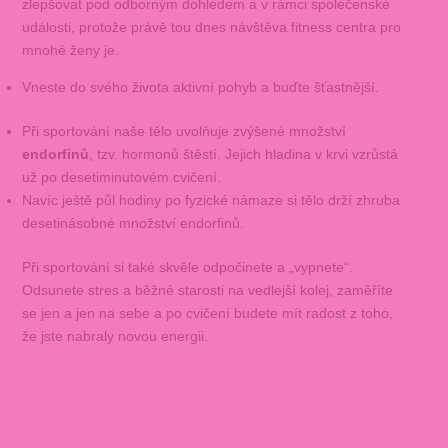
zlepšovat pod odborným dohledem a v rámci společenské
události, protože právě tou dnes návštěva fitness centra pro
mnohé ženy je.
Vneste do svého života aktivní pohyb a buďte šťastnější.
Při sportování naše tělo uvolňuje zvýšené množství
endorfinů
, tzv. hormonů štěstí. Jejich hladina v krvi vzrůstá
už po desetiminutovém cvičení.
Navíc ještě půl hodiny po fyzické námaze si tělo drží zhruba
desetinásobné množství endorfinů.
Při sportování si také skvěle odpočinete a „vypnete“.
Odsunete stres a běžné starosti na vedlejší kolej, zaměříte
se jen a jen na sebe a po cvičení budete mít radost z toho,
že jste nabraly novou energii.