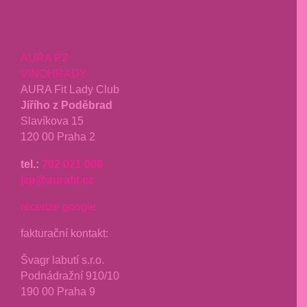
AURA P2
VINOHRADY
AURA Fit Lady Club
Jiřího z Poděbrad
Slavíkova 15
120 00 Praha 2
tel.:
702 021 000
jzp@aurafit.cz
recenze google
fakturační kontakt:
Švagr labutí s.r.o.
Podnádražní 910/10
190 00 Praha 9