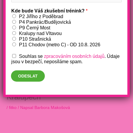
Kde bude Váš zkušební trénink?
*
P2 Jiřího z Poděbrad
P4 Pankrác/Budějovická
P9 Černý Most
Kralupy nad Vltavou
P10 Strašnická
P11 Chodov (metro C) - OD 10.8. 2026
Souhlas se
zpracováním osobních údajů
. Údaje
jsou v bezpečí, neposíláme spam.
ODESLAT
Dárek k narozeninám pobočky v
Kralupech
/
fitko
/ Napsal
Barbora Makošová