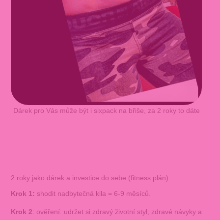
Dárek pro Vás může být i sixpack na břiše, za 2 roky to dáte
2 roky jako dárek a investice do sebe (fitness plán)
Krok 1:
shodit nadbytečná kila = 6-9 měsíců.
Krok 2
: ověření: udržet si zdravý životní styl, zdravé návyky a