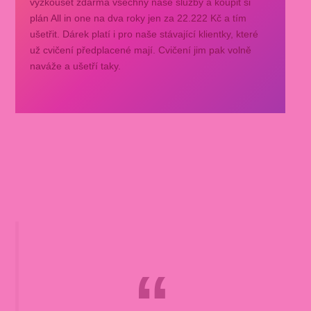
vyzkoušet zdarma všechny naše služby a koupit si
plán All in one na dva roky jen za 22.222 Kč a tím
ušetřit. Dárek platí i pro naše stávající klientky, které
už cvičení předplacené mají. Cvičení jim pak volně
naváže a ušetří taky.