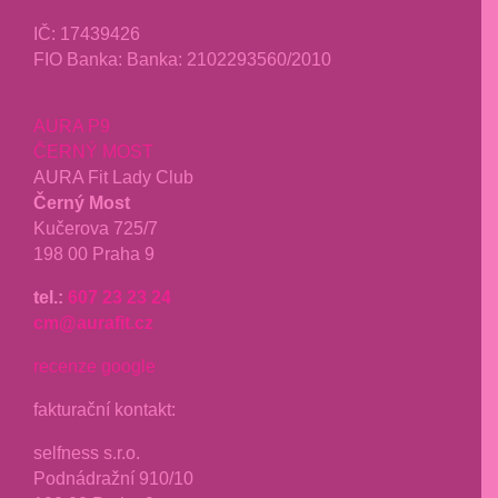
IČ:
17439426
FIO Banka: Banka: 2102293560/2010
AURA P9
ČERNÝ MOST
AURA Fit Lady Club
Černý Most
Kučerova 725/7
198 00 Praha 9
tel.:
607 23 23 24
cm@aurafit.cz
recenze google
fakturační kontakt:
selfness s.r.o.
Podnádražní 910/10