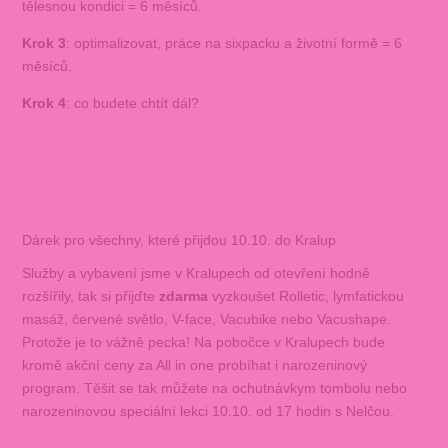
tělesnou kondici = 6 měsíců.
Krok 3
: optimalizovat, práce na sixpacku a životní formě = 6
měsíců.
Krok 4
: co budete chtít dál?
Dárek pro všechny, které přijdou 10.10. do Kralup
Služby a vybavení jsme v Kralupech od otevření hodně
rozšířily, tak si přijďte
zdarma
vyzkoušet Rolletic, lymfatickou
masáž, červené světlo, V-face, Vacubike nebo Vacushape.
Protože je to vážně pecka! Na pobočce v Kralupech bude
kromě akční ceny za All in one probíhat i narozeninový
program. Těšit se tak můžete na ochutnávkym tombolu nebo
narozeninovou speciální lekci 10.10. od 17 hodin s Nelčou.