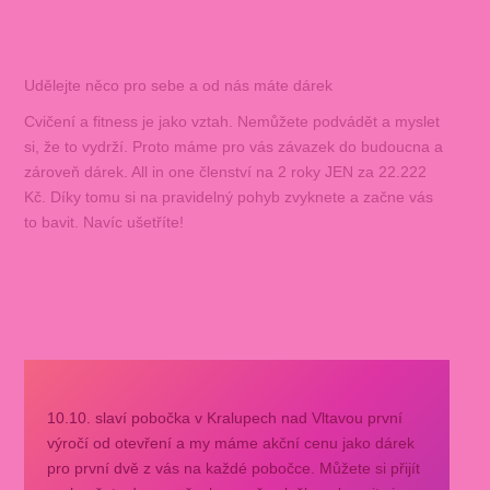
Udělejte něco pro sebe a od nás máte dárek
Cvičení a fitness je jako vztah. Nemůžete podvádět a myslet
si, že to vydrží. Proto máme pro vás závazek do budoucna a
zároveň dárek. All in one členství na 2 roky JEN za 22.222
Kč. Díky tomu si na pravidelný pohyb zvyknete a začne vás
to bavit. Navíc ušetříte!
10.10. slaví pobočka v Kralupech nad Vltavou první
výročí od otevření a my máme akční cenu jako dárek
pro první dvě z vás na každé pobočce. Můžete si přijít