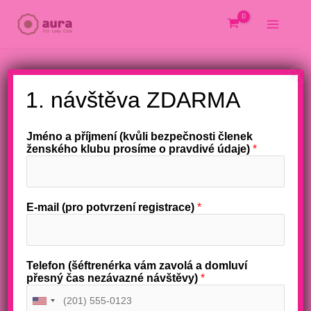
Přeskočit
na
obsah
X
1. návštěva ZDARMA
Jméno a příjmení (kvůli bezpečnosti členek
ženského klubu prosíme o pravdivé údaje)
*
E-mail (pro potvrzení registrace)
*
Telefon (šéftrenérka vám zavolá a domluví
přesný čas nezávazné návštěvy)
*