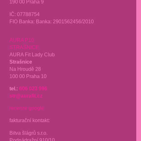
190 00 Praha 9
IČ: 07788754
FIO Banka: Banka: 2901562456/2010
AURA P10
STRAŠNICE
AURA Fit Lady Club
Strašnice
Na Hroudě 28
100 00 Praha 10
tel.:
606 023 996
str@aurafit.cz
recenze google
fakturační kontakt:
Bitva šlágrů s.r.o.
Podnádražní 910/10