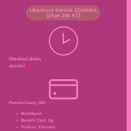
Ukázkový trénink ZDARMA
(jinak 290 Kč)
Otevírací doba
aktuální
ZDE
Platební karty, ISIC
MultiSport
Benefit Card, Up
Sodexo, Edenred