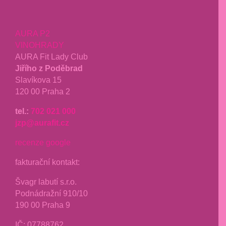
AURA P2
VINOHRADY
AURA Fit Lady Club
Jiřího z Poděbrad
Slavíkova 15
120 00 Praha 2
tel.:
702 021 000
jzp@aurafit.cz
recenze google
fakturační kontakt:
Švagr labutí s.r.o.
Podnádražní 910/10
190 00 Praha 9
IČ: 07788762