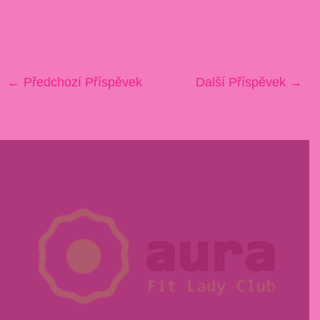
←
Předchozí Příspěvek
Další Příspěvek
→