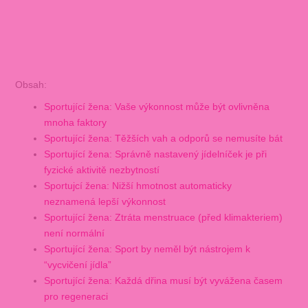
Obsah:
Sportující žena: Vaše výkonnost může být ovlivněna
mnoha faktory
Sportující žena: Těžších vah a odporů se nemusíte bát
Sportující žena: Správně nastavený jídelníček je při
fyzické aktivitě nezbytností
Sportujcí žena: Nižší hmotnost automaticky
neznamená lepší výkonnost
Sportující žena: Ztráta menstruace (před klimakteriem)
není normální
Sportující žena: Sport by neměl být nástrojem k
“vycvičení jídla”
Sportující žena: Každá dřina musí být vyvážena časem
pro regeneraci