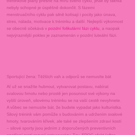
tréninkové plány přesně na míru svého cyklu, jinak by takřka
nebyly schopné je úspěšně dokončit. S fázemi
menstruačního cyklu pak silně kolísají i pocity jako únava,
stres, nálada, motivace k tréninku a další. Nejlepší výkonnost
se obecně očekává v
pozdní folikulární fázi cyklu
, a naopak
nejvýraznější pokles je zaznamenán v pozdní luteální fázi.
Sportující žena: Těžších vah a odporů se nemusíte bát
Ať už se snažíte hubnout, vytvarovat postavu, nabírat
svalovou hmotu nebo prostě jen posunout své výkony na
vyšší úroveň, silovému tréninku se na vaší cestě nevyhnete.
A vůbec se nemusíte bát, že budete vypadat jako kulturistka.
Silový trénink vám pomůže s budováním a udržením svalové
hmoty, tvarováním křivek, ale také se zlepšením zdraví kostí
– silové sporty jsou jedním z doporučených preventivních
opatření proti rozvoji osteoporózy. Tzv. EPOC efekt (after