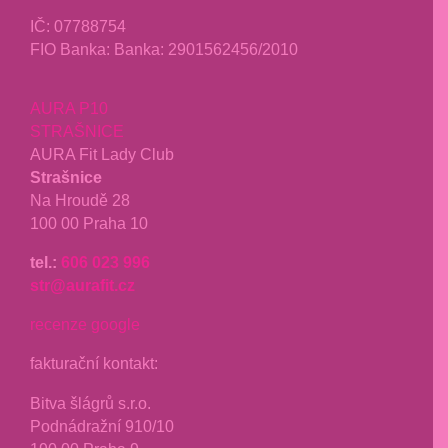
IČ: 07788754
FIO Banka: Banka: 2901562456/2010
AURA P10
STRAŠNICE
AURA Fit Lady Club
Strašnice
Na Hroudě 28
100 00 Praha 10
tel.:
606 023 996
str@aurafit.cz
recenze google
fakturační kontakt:
Bitva šlágrů s.r.o.
Podnádražní 910/10