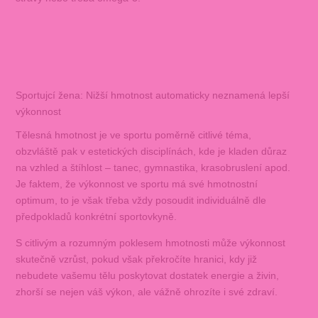
Sportujcí žena: Nižší hmotnost automaticky neznamená lepší
výkonnost
Tělesná hmotnost je ve sportu poměrně citlivé téma,
obzvláště pak v estetických disciplínách, kde je kladen důraz
na vzhled a štíhlost – tanec, gymnastika, krasobruslení apod.
Je faktem, že výkonnost ve sportu má své hmotnostní
optimum, to je však třeba vždy posoudit individuálně dle
předpokladů konkrétní sportovkyně.
S citlivým a rozumným poklesem hmotnosti může výkonnost
skutečně vzrůst, pokud však překročíte hranici, kdy již
nebudete vašemu tělu poskytovat dostatek energie a živin,
zhorší se nejen váš výkon, ale vážně ohrozíte i své zdraví.