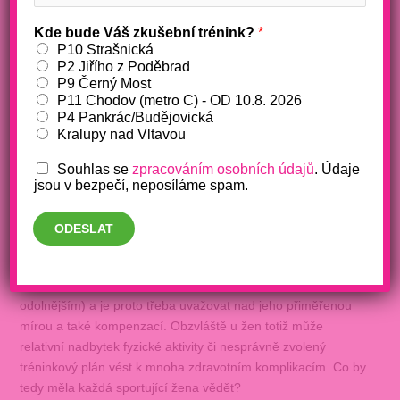
7 věcí, co by měla vědět každá
sportující žena
Kde bude Váš zkušební trénink?
*
P10 Strašnická
/
fitko
/ Napsal
Barbora Makošová
P2 Jiřího z Poděbrad
P9 Černý Most
P11 Chodov (metro C) - OD 10.8. 2026
P4 Pankrác/Budějovická
Kralupy nad Vltavou
Souhlas se
zpracováním osobních údajů
. Údaje
Pravidelná fyzická aktivita je nesmírně důležitým prvkem
jsou v bezpečí, neposíláme spam.
zdravého životního stylu – pozitivně působí nejen na lepší
výkonnost, ale i zdravotní stav, soustředění, produktivitu,
ODESLAT
psychickou pohodu a mnoho dalšího. Stále je však myslet na
to, že fyzická zátěž představuje pro tělo jistou formu stresu
(na který se však postupně adaptuje a stává se silnějším a
odolnějším) a je proto třeba uvažovat nad jeho přiměřenou
mírou a také kompenzací. Obzvláště u žen totiž může
relativní nadbytek fyzické aktivity či nesprávně zvolený
tréninkový plán vést k mnoha zdravotním komplikacím. Co by
tedy měla každá sportující žena vědět?