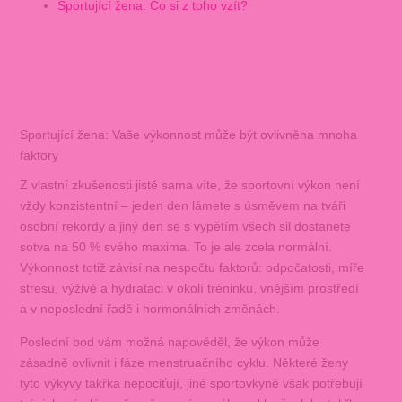
Sportující žena: Co si z toho vzít?
Sportující žena: Vaše výkonnost může být ovlivněna mnoha
faktory
Z vlastní zkušenosti jistě sama víte, že sportovní výkon není
vždy konzistentní – jeden den lámete s úsměvem na tváři
osobní rekordy a jiný den se s vypětím všech sil dostanete
sotva na 50 % svého maxima. To je ale zcela normální.
Výkonnost totiž závisí na nespočtu faktorů: odpočatosti, míře
stresu, výživě a hydrataci v okolí tréninku, vnějším prostředí
a v neposlední řadě i hormonálních změnách.
Poslední bod vám možná napověděl, že výkon může
zásadně ovlivnit i fáze menstruačního cyklu. Některé ženy
tyto výkyvy takřka nepociťují, jiné sportovkyně však potřebují