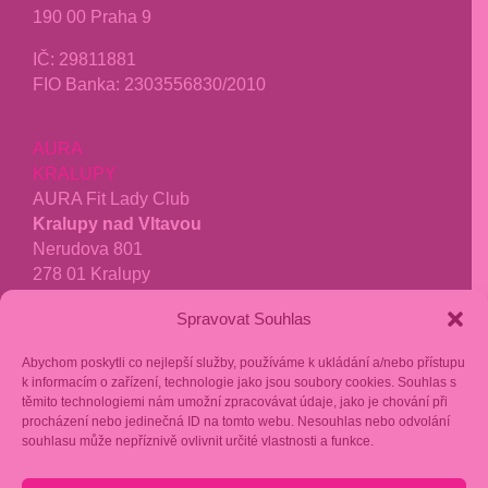
190 00 Praha 9
IČ:
29811881
FIO Banka: 2303556830/2010
AURA
KRALUPY
AURA Fit Lady Club
Kralupy nad Vltavou
Nerudova 801
278 01 Kralupy
tel.:
771 277 040
Spravovat Souhlas
kralupy@aurafit.cz
Abychom poskytli co nejlepší služby, používáme k ukládání a/nebo přístupu
recenze google
k informacím o zařízení, technologie jako jsou soubory cookies. Souhlas s
těmito technologiemi nám umožní zpracovávat údaje, jako je chování při
procházení nebo jedinečná ID na tomto webu. Nesouhlas nebo odvolání
fakturační kontakt:
souhlasu může nepříznivě ovlivnit určité vlastnosti a funkce.
Stavba grilů s.r.o.