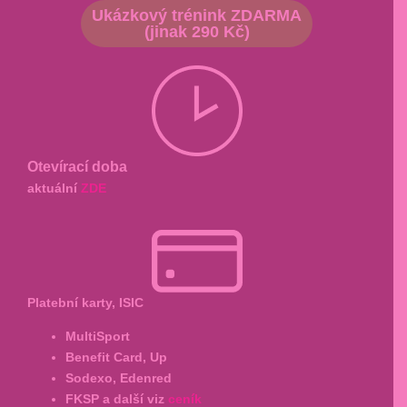
Ukázkový trénink ZDARMA
(jinak 290 Kč)
Otevírací doba
aktuální
ZDE
Platební karty, ISIC
MultiSport
Benefit Card, Up
Sodexo, Edenred
FKSP a další viz
ceník