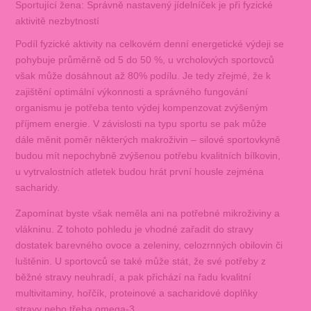
Sportující žena: Správně nastavený jídelníček je při fyzické
aktivitě nezbytností
Podíl fyzické aktivity na celkovém denní energetické výdeji se
pohybuje průměrně od 5 do 50 %, u vrcholových sportovců
však může dosáhnout až 80% podílu. Je tedy zřejmé, že k
zajištění optimální výkonnosti a správného fungování
organismu je potřeba tento výdej kompenzovat zvýšeným
příjmem energie. V závislosti na typu sportu se pak může
dále měnit poměr některých makroživin – silové sportovkyně
budou mít nepochybně zvýšenou potřebu kvalitních bílkovin,
u vytrvalostních atletek budou hrát první housle zejména
sacharidy.
Zapomínat byste však neměla ani na potřebné mikroživiny a
vlákninu. Z tohoto pohledu je vhodné zařadit do stravy
dostatek barevného ovoce a zeleniny, celozrnných obilovin či
luštěnin. U sportovců se také může stát, že své potřeby z
běžné stravy neuhradí, a pak přichází na řadu kvalitní
multivitaminy, hořčík, proteinové a sacharidové doplňky
stravy nebo třeba omega‑3.