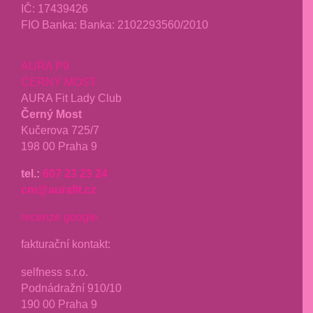
IČ:
17439426
FIO Banka: Banka: 2102293560/2010
AURA P9
ČERNÝ MOST
AURA Fit Lady Club
Černý Most
Kučerova 725/7
198 00 Praha 9
tel.:
607 23 23 24
cm@aurafit.cz
recenze google
fakturační kontakt:
selfness s.r.o.
Podnádražní 910/10
190 00 Praha 9