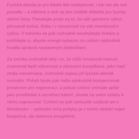
Fyzická aktivita je pro lidské tělo nezbytností, i tak má ale svá
pravidla – a některá z nich se jeví zvláště důležitá pro fyzicky
aktivní ženy. Pamatujte proto na to, že váš sportovní výkon
přirozeně kolísá, třeba i v návaznosti na váš menstruační
cyklus. V tréninku se pak rozhodně nevyhýbejte činkám a
pohlídejte si, abyste energii vydanou na cvičení optimálně
hradila správně nastaveným jídelníčkem.
Za zmínku rozhodně stojí i to, že nižší hmotnosti nemusí
znamenat lepší výkonnost a zdravotní komplikace, jako např.
ztráta menstruace, rozhodně nejsou při fyzické aktivitě
normální. Pohyb byste pak měla adekvátně kompenzovat
prostorem pro regeneraci, a pokud cvičení vnímáte spíše
jako prostředek k vycvičení kalorií, zkuste na svém vztahu k
němu zapracovat. Cvičení se pak nemusíte vzdávat ani v
těhotenství – optimální míra pohybu je v tomto období nejen
bezpečná, ale dokonce prospěšná.