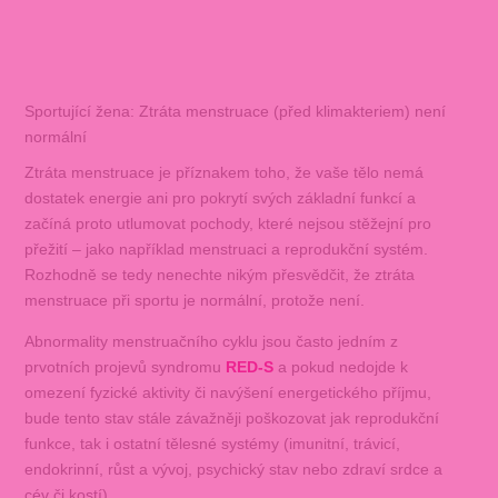
Sportující žena: Ztráta menstruace (před klimakteriem) není
normální
Ztráta menstruace je příznakem toho, že vaše tělo nemá
dostatek energie ani pro pokrytí svých základní funkcí a
začíná proto utlumovat pochody, které nejsou stěžejní pro
přežití – jako například menstruaci a reprodukční systém.
Rozhodně se tedy nenechte nikým přesvědčit, že ztráta
menstruace při sportu je normální, protože není.
Abnormality menstruačního cyklu jsou často jedním z
prvotních projevů syndromu
RED‑S
a pokud nedojde k
omezení fyzické aktivity či navýšení energetického příjmu,
bude tento stav stále závažněji poškozovat jak reprodukční
funkce, tak i ostatní tělesné systémy (imunitní, trávicí,
endokrinní, růst a vývoj, psychický stav nebo zdraví srdce a
cév či kostí).