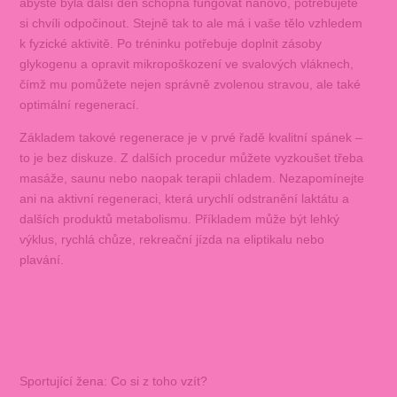
abyste byla další den schopná fungovat nanovo, potřebujete
si chvíli odpočinout. Stejně tak to ale má i vaše tělo vzhledem
k fyzické aktivitě. Po tréninku potřebuje doplnit zásoby
glykogenu a opravit mikropoškození ve svalových vláknech,
čímž mu pomůžete nejen správně zvolenou stravou, ale také
optimální regenerací.
Základem takové regenerace je v prvé řadě kvalitní spánek –
to je bez diskuze. Z dalších procedur můžete vyzkoušet třeba
masáže, saunu nebo naopak terapii chladem. Nezapomínejte
ani na aktivní regeneraci, která urychlí odstranění laktátu a
dalších produktů metabolismu. Příkladem může být lehký
výklus, rychlá chůze, rekreační jízda na eliptikalu nebo
plavání.
Sportující žena: Co si z toho vzít?