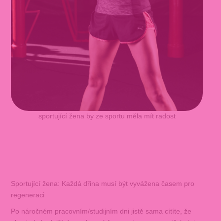
sportující žena by ze sportu měla mít radost
Sportující žena: Každá dřina musí být vyvážena časem pro
regeneraci
Po náročném pracovním/studijním dni jistě sama cítíte, že