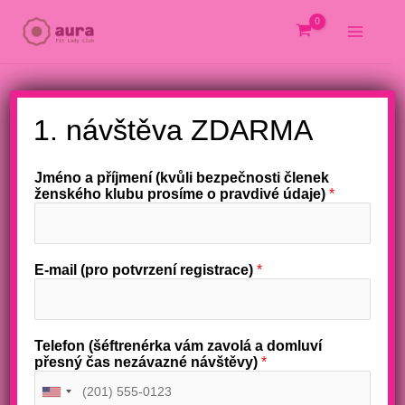
Přeskočit
na
obsah
X
1. návštěva ZDARMA
Jméno a příjmení (kvůli bezpečnosti členek
ženského klubu prosíme o pravdivé údaje)
*
E-mail (pro potvrzení registrace)
*
Telefon (šéftrenérka vám zavolá a domluví
přesný čas nezávazné návštěvy)
*