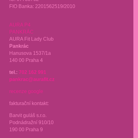
FIO Banka: 2201562519/2010
AURA P4
PANKRÁC
AURA Fit Lady Club
Pankrác
Hanusova 1537/1a
140 00 Praha 4
tel.:
702 162 991
pankrac@aurafit.cz
recenze google
fakturační kontakt:
Barvit guláš s.r.o.
Podnádražní 910/10
190 00 Praha 9