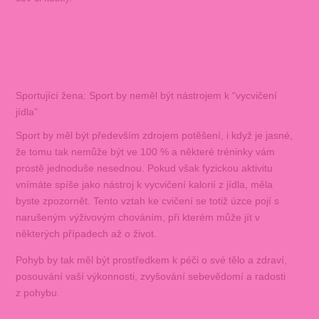
Sportující žena: Sport by neměl být nástrojem k “vycvičení
jídla”
Sport by měl být především zdrojem potěšení, i když je jasné,
že tomu tak nemůže být ve 100 % a některé tréninky vám
prostě jednoduše nesednou. Pokud však fyzickou aktivitu
vnímáte spíše jako nástroj k vycvičení kalorií z jídla, měla
byste zpozornět. Tento vztah ke cvičení se totiž úzce pojí s
narušeným výživovým chováním, při kterém může jít v
některých případech až o život.
Pohyb by tak měl být prostředkem k péči o své tělo a zdraví,
posouvání vaší výkonnosti, zvyšování sebevědomí a radosti
z pohybu.