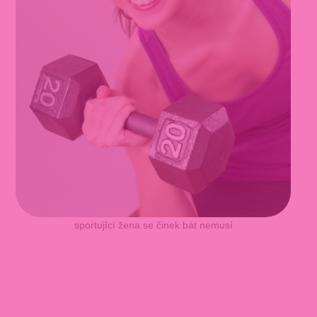
sportující žena se činek bát nemusí