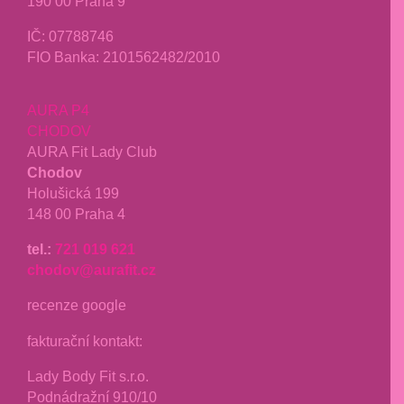
190 00 Praha 9
IČ: 07788746
FIO Banka: 2101562482/2010
AURA P4
CHODOV
AURA Fit Lady Club
Chodov
Holušická 199
148 00 Praha 4
tel.:
721 019 621
chodov@aurafit.cz
recenze google
fakturační kontakt:
Lady Body Fit s.r.o.
Podnádražní 910/10