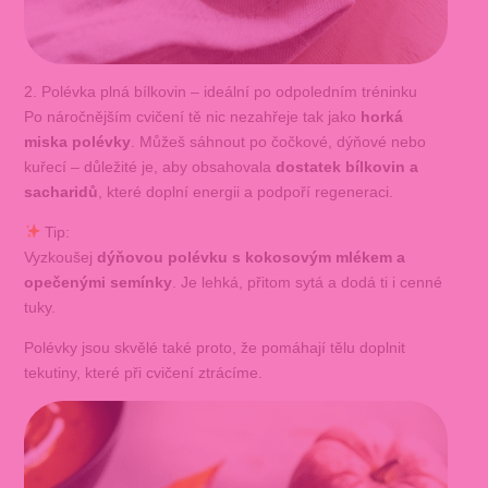
2. Polévka plná bílkovin – ideální po odpoledním tréninku
Po náročnějším cvičení tě nic nezahřeje tak jako
horká
miska polévky
. Můžeš sáhnout po čočkové, dýňové nebo
kuřecí – důležité je, aby obsahovala
dostatek bílkovin a
sacharidů
, které doplní energii a podpoří regeneraci.
Tip:
Vyzkoušej
dýňovou polévku s kokosovým mlékem a
opečenými semínky
. Je lehká, přitom sytá a dodá ti i cenné
tuky.
Polévky jsou skvělé také proto, že pomáhají tělu doplnit
tekutiny, které při cvičení ztrácíme.