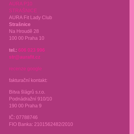
AURA P10
STRAŠNICE
AURA Fit Lady Club
Strašnice
Na Hroudě 28
100 00 Praha 10
tel.:
606 023 996
str@aurafit.cz
recenze google
fakturační kontakt:
Bitva šlágrů s.r.o.
Podnádražní 910/10
190 00 Praha 9
IČ: 07788746
FIO Banka: 2101562482/2010