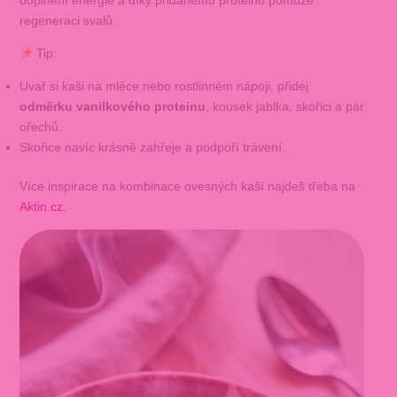
doplnění energie a díky přidanému proteinu pomůže
regeneraci svalů.
Tip:
Uvař si kaši na mléce nebo rostlinném nápoji, přidej
odměrku vanilkového proteinu
, kousek jablka, skořici a pár
ořechů.
Skořice navíc krásně zahřeje a podpoří trávení.
Více inspirace na kombinace ovesných kaší najdeš třeba na
Aktin.cz
.