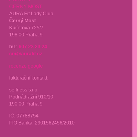
ČERNÝ MOST
AURA Fit Lady Club
Černý Most
Kučerova 725/7
198 00 Praha 9
tel.:
607 23 23 24
cm@aurafit.cz
recenze google
fakturační kontakt:
selfness s.r.o.
Podnádražní 910/10
190 00 Praha 9
IČ: 07788754
FIO Banka: 2901562456/2010