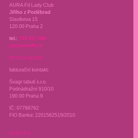
AURA Fit Lady Club
Jiřího z Poděbrad
Slavíkova 15
120 00 Praha 2
tel.:
702 021 000
jzp@aurafit.cz
recenze google
fakturační kontakt:
Švagr labutí s.r.o.
Podnádražní 910/10
190 00 Praha 9
IČ: 07788762
FIO Banka: 2201562519/2010
AURA P4