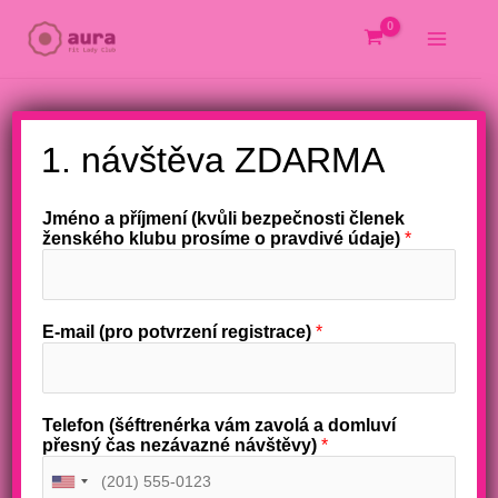
Přeskočit
na
obsah
X
1. návštěva ZDARMA
Jméno a příjmení (kvůli bezpečnosti členek
ženského klubu prosíme o pravdivé údaje)
*
E-mail (pro potvrzení registrace)
*
Telefon (šéftrenérka vám zavolá a domluví
přesný čas nezávazné návštěvy)
*