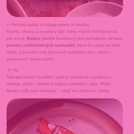
3. Pečené batáty s cottage sýrem a rukolou
Rychlý, chutný a vyvážený talíř, který můžeš mít hotový za
pár minut.
Batáty
(sladké brambory) jsou perfektním zdrojem
pomalu vstřebatelných sacharidů
, které tě zasytí na delší
dobu, a zároveň mají přirozeně nasládlou chuť, která v
podzimních dnech potěší.
Tip:
Nakrájej batáty na plátky, upeč je dozlatova a podávej s
cottage sýrem, rukolou a kapkou olivového oleje. Přidej
špetku chilli nebo kurkumy – obojí má zahřívací účinky.