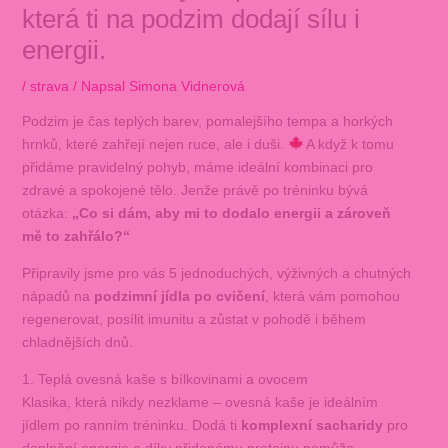
která ti na podzim dodají sílu i
energii.
/
strava
/ Napsal
Simona Vidnerová
Podzim je čas teplých barev, pomalejšího tempa a horkých
hrnků, které zahřejí nejen ruce, ale i duši.
A když k tomu
přidáme pravidelný pohyb, máme ideální kombinaci pro
zdravé a spokojené tělo. Jenže právě po tréninku bývá
otázka:
„Co si dám, aby mi to dodalo energii a zároveň
mě to zahřálo?“
Připravily jsme pro vás 5 jednoduchých, výživných a chutných
nápadů na
podzimní jídla po cvičení
, která vám pomohou
regenerovat, posílit imunitu a zůstat v pohodě i během
chladnějších dnů.
1. Teplá ovesná kaše s bílkovinami a ovocem
Klasika, která nikdy nezklame – ovesná kaše je ideálním
jídlem po ranním tréninku. Dodá ti
komplexní sacharidy
pro