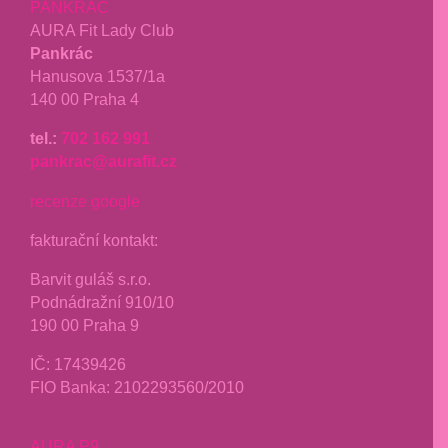
PANKRÁC
AURA Fit Lady Club
Pankrác
Hanusova 1537/1a
140 00 Praha 4
tel.:
702 162 991
pankrac@aurafit.cz
recenze google
fakturační kontakt:
Barvit guláš s.r.o.
Podnádražní 910/10
190 00 Praha 9
IČ:
17439426
FIO Banka: 2102293560/2010
AURA P9