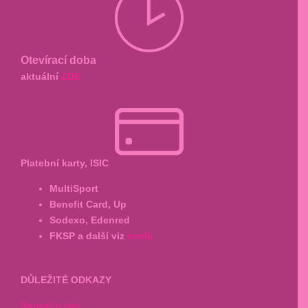
Otevírací doba
aktuální
ZDE
Platební karty, ISIC
MultiSport
Benefit Card, Up
Sodexo, Edenred
FKSP a další viz
ceník
DŮLEŽITÉ ODKAZY
Napsali o nás