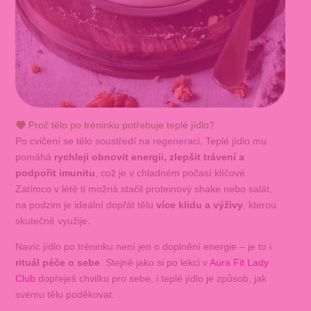
Proč tělo po tréninku potřebuje teplé jídlo?
Po cvičení se tělo soustředí na regeneraci. Teplé jídlo mu
pomáhá
rychleji obnovit energii, zlepšit trávení a
podpořit imunitu
, což je v chladném počasí klíčové.
Zatímco v létě ti možná stačil proteinový shake nebo salát,
na podzim je ideální dopřát tělu
více klidu a výživy
, kterou
skutečně využije.
Navíc jídlo po tréninku není jen o doplnění energie – je to i
rituál péče o sebe
. Stejně jako si po lekci v
Aura Fit Lady
Club
dopřeješ chvilku pro sebe, i teplé jídlo je způsob, jak
svému tělu poděkovat.