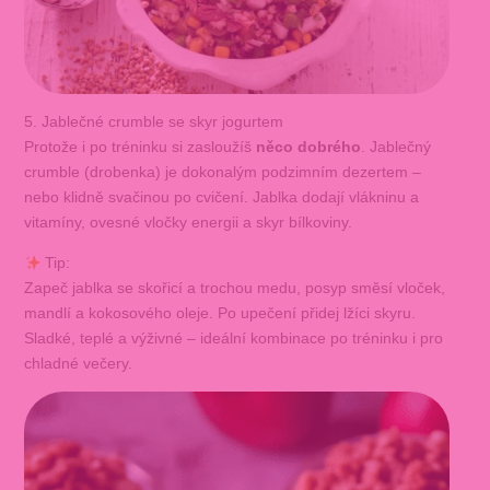
5. Jablečné crumble se skyr jogurtem
Protože i po tréninku si zasloužíš
něco dobrého
. Jablečný
crumble (drobenka) je dokonalým podzimním dezertem –
nebo klidně svačinou po cvičení. Jablka dodají vlákninu a
vitamíny, ovesné vločky energii a skyr bílkoviny.
Tip:
Zapeč jablka se skořicí a trochou medu, posyp směsí vloček,
mandlí a kokosového oleje. Po upečení přidej lžíci skyru.
Sladké, teplé a výživné – ideální kombinace po tréninku i pro
chladné večery.