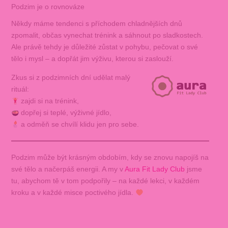
Podzim je o rovnováze
Někdy máme tendenci s příchodem chladnějších dnů
zpomalit, občas vynechat trénink a sáhnout po sladkostech.
Ale právě tehdy je důležité zůstat v pohybu, pečovat o své
tělo i mysl – a dopřát jim výživu, kterou si zaslouží.
Zkus si z podzimních dní udělat malý
rituál:
zajdi si na trénink,
dopřej si teplé, výživné jídlo,
a odměň se chvílí klidu jen pro sebe.
Podzim může být krásným obdobím, kdy se znovu napojíš na
své tělo a načerpáš energii. A my v
Aura Fit Lady Club
jsme
tu, abychom tě v tom podpořily – na každé lekci, v každém
kroku a v každé misce poctivého jídla.