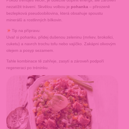
Pokud trénuješ večer, je důležité doplnit energii, ale zároveň
nezatížit trávení. Skvělou volbou je
pohanka
– přirozeně
bezlepková pseudoobilovina, která obsahuje spoustu
minerálů a rostlinných bílkovin.
Tip na přípravu:
Uvař si pohanku, přidej dušenou zeleninu (mrkev, brokolici,
cuketu) a navrch trochu tofu nebo vajíčko. Zakápni olivovým
olejem a posyp sezamem.
Tahle kombinace tě zahřeje, zasytí a zároveň podpoří
regeneraci po tréninku.