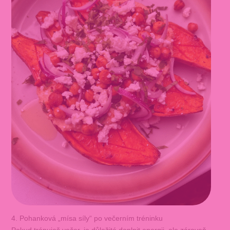
4. Pohanková „mísa síly“ po večerním tréninku