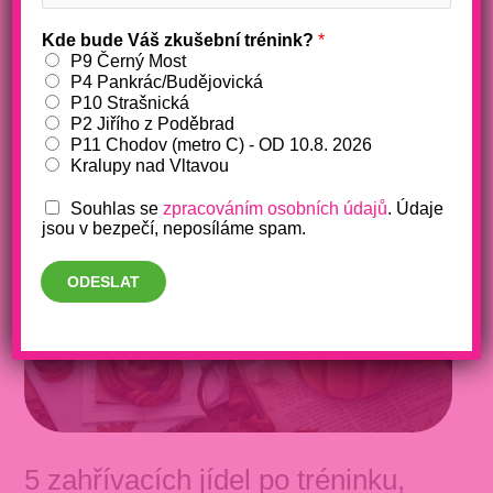
Kde bude Váš zkušební trénink?
*
P9 Černý Most
P4 Pankrác/Budějovická
P10 Strašnická
P2 Jiřího z Poděbrad
P11 Chodov (metro C) - OD 10.8. 2026
Kralupy nad Vltavou
Souhlas se
zpracováním osobních údajů
. Údaje
jsou v bezpečí, neposíláme spam.
ODESLAT
5 zahřívacích jídel po tréninku,