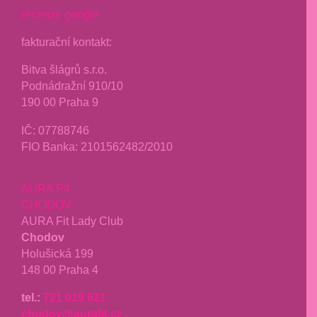
recenze google
fakturační kontakt:
Bitva šlágrů s.r.o.
Podnádražní 910/10
190 00 Praha 9
IČ: 07788746
FIO Banka: 2101562482/2010
AURA P4
CHODOV
AURA Fit Lady Club
Chodov
Holušická 199
148 00 Praha 4
tel.:
721 019 621
chodov@aurafit.cz