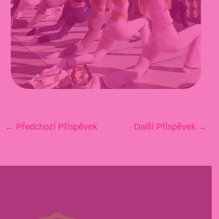
←
Předchozí Příspěvek
Další Příspěvek
→