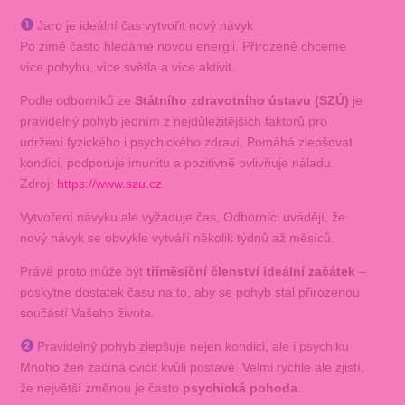
Jaro je ideální čas vytvořit nový návyk
Po zimě často hledáme novou energii. Přirozeně chceme
více pohybu, více světla a více aktivit.
Podle odborníků ze
Státního zdravotního ústavu (SZÚ)
je
pravidelný pohyb jedním z nejdůležitějších faktorů pro
udržení fyzického i psychického zdraví. Pomáhá zlepšovat
kondici, podporuje imunitu a pozitivně ovlivňuje náladu.
Zdroj:
https://www.szu.cz
Vytvoření návyku ale vyžaduje čas. Odborníci uvádějí, že
nový návyk se obvykle vytváří několik týdnů až měsíců.
Právě proto může být
tříměsíční členství ideální začátek
–
poskytne dostatek času na to, aby se pohyb stal přirozenou
součástí Vašeho života.
Pravidelný pohyb zlepšuje nejen kondici, ale i psychiku
Mnoho žen začíná cvičit kvůli postavě. Velmi rychle ale zjistí,
že největší změnou je často
psychická pohoda
.