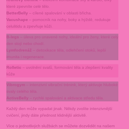
které zpevníte celé tělo.
BetterBelly
– cílené spalování v oblasti břicha.
Vacushape
– pomocník na nohy, boky a hýždě, redukuje
celulitidu a zpevňuje kůži.
B-legs
– úleva pro unavené nohy, ideální pro ženy, které celý
den stojí nebo chodí.
Lymfodrenáž
– detoxikace těla, odlehčení otoků, lepší
imunita i regenerace.
Rolletic
– uvolnění svalů, formování těla a zlepšení kvality
kůže
Vibrogym
– intenzivní vibrační trénink, který aktivuje hluboké
svaly celého těla.
ActiveBelly
– rychlé spalování a aktivace středu těla.
Každý den může vypadat jinak. Někdy zvolíte intenzivnější
cvičení, jindy dáte přednost klidnější aktivitě.
Více o jednotlivých službách se můžete dozvědět na našem