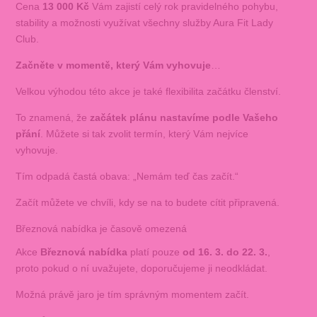
Cena
13 000 Kč
Vám zajistí celý rok pravidelného pohybu,
stability a možnosti využívat všechny služby Aura Fit Lady
Club.
Začněte v momentě, který Vám vyhovuje
…
Velkou výhodou této akce je také flexibilita začátku členství.
To znamená, že
začátek plánu nastavíme podle Vašeho
přání
. Můžete si tak zvolit termín, který Vám nejvíce
vyhovuje.
Tím odpadá častá obava: „Nemám teď čas začít.“
Začít můžete ve chvíli, kdy se na to budete cítit připravená.
Březnová nabídka je časově omezená
Akce
Březnová nabídka
platí pouze
od 16. 3. do 22. 3.
,
proto pokud o ní uvažujete, doporučujeme ji neodkládat.
Možná právě jaro je tím správným momentem začít.