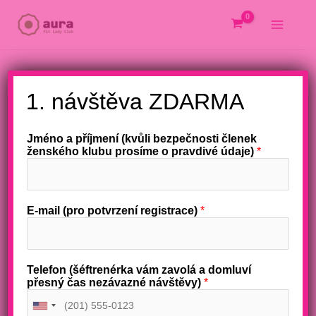
Přeskočit
na
obsah
1. návštěva ZDARMA
Jméno a příjmení (kvůli bezpečnosti členek
ženského klubu prosíme o pravdivé údaje)
*
E-mail (pro potvrzení registrace)
*
Telefon (šéftrenérka vám zavolá a domluví
přesný čas nezávazné návštěvy)
*