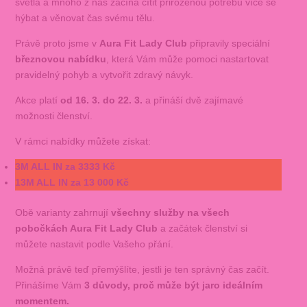
světla a mnoho z nás začíná cítit přirozenou potřebu více se
hýbat a věnovat čas svému tělu.
Právě proto jsme v
Aura Fit Lady Club
připravily speciální
březnovou nabídku
, která Vám může pomoci nastartovat
pravidelný pohyb a vytvořit zdravý návyk.
Akce platí
od 16. 3. do 22. 3.
a přináší dvě zajímavé
možnosti členství.
V rámci nabídky můžete získat:
3M ALL IN za 3333 Kč
13M ALL IN za 13 000 Kč
Obě varianty zahrnují
všechny služby na všech
pobočkách Aura Fit Lady Club
a začátek členství si
můžete nastavit podle Vašeho přání.
Možná právě teď přemýšlíte, jestli je ten správný čas začít.
Přinášíme Vám
3 důvody, proč může být jaro ideálním
momentem.