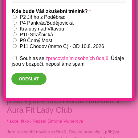
Kde bude Váš zkušební trénink?
*
P2 Jiřího z Poděbrad
P4 Pankrác/Budějovická
Kralupy nad Vltavou
P10 Strašnická
P9 Černý Most
P11 Chodov (metro C) - OD 10.8. 2026
Souhlas se
zpracováním osobních údajů
. Údaje
jsou v bezpečí, neposíláme spam.
ODESLAT
3 důvody, jak nastartovat jaro a
proč využít březnovou nabídku v
Aura Fit Lady Club
/
akce
,
fitko
/ Napsal
Simona Vidnerová
Jaro je období nových začátků. Dny se prodlužují, přibývá