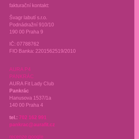
fakturační kontakt:
Švagr labutí s.r.o.
Podnádražní 910/10
190 00 Praha 9
IČ: 07788762
FIO Banka: 2201562519/2010
AURA P4
PANKRÁC
AURA Fit Lady Club
Pankrác
Hanusova 1537/1a
140 00 Praha 4
tel.:
702 162 991
pankrac@aurafit.cz
recenze google