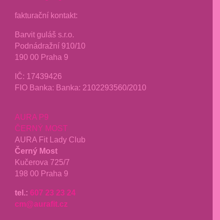
fakturační kontakt:
Barvit guláš s.r.o.
Podnádražní 910/10
190 00 Praha 9
IČ:
17439426
FIO Banka: Banka: 2102293560/2010
AURA P9
ČERNÝ MOST
AURA Fit Lady Club
Černý Most
Kučerova 725/7
198 00 Praha 9
tel.:
607 23 23 24
cm@aurafit.cz