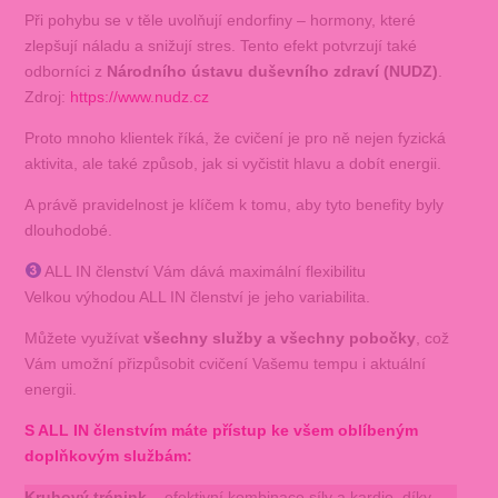
Při pohybu se v těle uvolňují endorfiny – hormony, které
zlepšují náladu a snižují stres. Tento efekt potvrzují také
odborníci z
Národního ústavu duševního zdraví (NUDZ)
.
Zdroj:
https://www.nudz.cz
Proto mnoho klientek říká, že cvičení je pro ně nejen fyzická
aktivita, ale také způsob, jak si vyčistit hlavu a dobít energii.
A právě pravidelnost je klíčem k tomu, aby tyto benefity byly
dlouhodobé.
ALL IN členství Vám dává maximální flexibilitu
Velkou výhodou ALL IN členství je jeho variabilita.
Můžete využívat
všechny služby a všechny pobočky
, což
Vám umožní přizpůsobit cvičení Vašemu tempu i aktuální
energii.
S ALL IN členstvím máte přístup ke všem oblíbeným
doplňkovým službám:
Kruhový trénink
– efektivní kombinace síly a kardio, díky