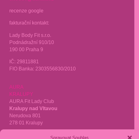
recenze google
fakturační kontakt:
Lady Body Fit s.r.o.
Podnádražní 910/10
190 00 Praha 9
IČ:
29811881
FIO Banka: 2303556830/2010
AURA
KRALUPY
AURA Fit Lady Club
Kralupy nad Vltavou
Nerudova 801
278 01 Kralupy
tel.:
771 277 040
Spravovat Souhlas