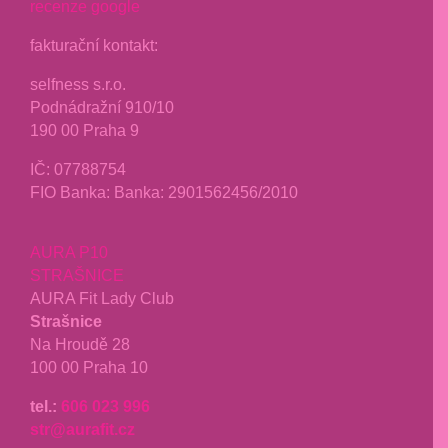
recenze google
fakturační kontakt:
selfness s.r.o.
Podnádražní 910/10
190 00 Praha 9
IČ: 07788754
FIO Banka: Banka: 2901562456/2010
AURA P10
STRAŠNICE
AURA Fit Lady Club
Strašnice
Na Hroudě 28
100 00 Praha 10
tel.:
606 023 996
str@aurafit.cz