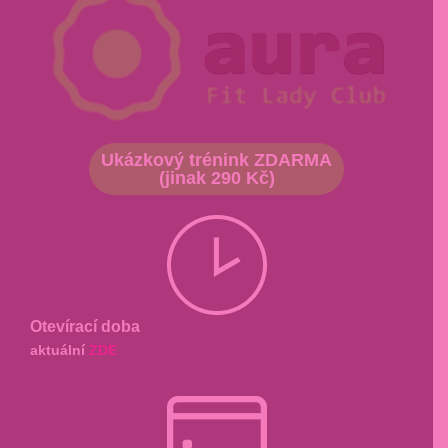
Ukázkový trénink ZDARMA
(jinak 290 Kč)
Otevírací doba
aktuální
ZDE