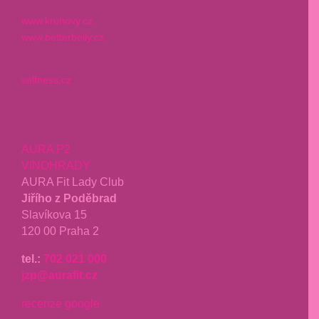
www.kruhovy.cz
www.betterbelly.cz
selfness.cz
AURA P2
VINOHRADY
AURA Fit Lady Club
Jiřího z Poděbrad
Slavíkova 15
120 00 Praha 2
tel.:
702 021 000
jzp@aurafit.cz
recenze google