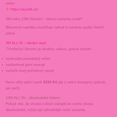
webu:
https://aurafit.cz/
3M nebo 13M členství – kterou variantu zvolit?
Březnová nabídka umožňuje vybrat si variantu podle Vašich
plánů.
3M ALL IN – ideální start
Tříměsíční členství je skvělou volbou, pokud chcete:
vyzkoušet pravidelný režim
nastartovat jarní energii
vytvořit nový pohybový návyk
Navíc díky akční ceně
3333 Kč
jde o velmi dostupný způsob,
jak začít.
13M ALL IN – dlouhodobé řešení
Pokud víte, že chcete cvičení zařadit do svého života
dlouhodobě, může být výhodnější roční varianta.